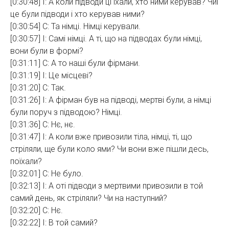
[0:30:48] І: А коли підводи ці їхали, хто ними керував? Чиї
це були підводи і хто керував ними?
[0:30:54] С: Та німці. Німці керували.
[0:30:57] І: Самі німці. А ті, що на підводах були німці,
вони були в формі?
[0:31:11] С: А то наші були фірмани.
[0:31:19] І: Це місцеві?
[0:31:20] С: Так.
[0:31:26] І: А фірман був на підводі, мертві були, а німці
були поруч з підводою? Німці.
[0:31:36] С: Нє, нє.
[0:31:47] І: А коли вже привозили тіла, німці, ті, що
стріляли, ще були коло ями? Чи вони вже пішли десь,
поїхали?
[0:32:01] С: Не було.
[0:32:13] І: А оті підводи з мертвими привозили в той
самий день, як стріляли? Чи на наступний?
[0:32:20] С: Нє.
[0:32:22] І: В той самий?