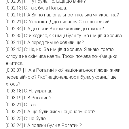
[0:02:09] І: І тут була Польща до війни?
[0:02:13] С: Так, була Польща.
[0:02:15] І: А Ви по національності полька чи українка?
[0:02:21] С: Українка. Дідо писався Соколовський.
[0:02:34] І: А до війни Ви вже ходили до школи?
[0:02:35] С: Я ходила, як німці були ту. За німців я ходила.
[0:02:41] І: А перед тим не ходили ще?
[0:02:43] С: Нє, нє. За німців я ходила. Я знаю, третю
клясу я не скінчила навіть. Трохи почала по-німецьки
вчитися.
[0:03:07 ] І: А в Рогатині якої національності люди жили
перед війною? Якої національності були, українці, ще
хтось?
[0:03:18] С: Ні, українці.
[0:03:19] І: В Рогатині?
[0:03:21] С: Так.
[0:03:22] І: А ще були якісь національності?
[0:03:23] С: Не було.
[0:03:24] І: А поляки були в Рогатині?