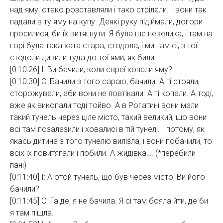
над яму, отако розставляли і тако стрілєли. І вони так
падали в ту яму на купу. Деякі руку підіймали, догори
просилися, би їх витягнути. Я була ше невелика, і там на
горі була така хата стара, стодола, і ми там сі, з тої
стодоли дивили туда до тої ями, як били.
[0:10:26] І: Ви бачили, коли євреї копали яму?
[0:10:30] С: Бачили з того сараю, бачили. А ті стояли,
сторожували, аби вони не повтікали. А ті копали. А тоді,
вже як викопали тоді тойво. А в Рогатині вони мали
такий тунель через ціле місто, такий великий, шо вони
всі там позалазили і ховалисі в тій тунелі. І потому, як
якась дитина з того тунелю вилізла, і вони побачили, то
всіх їх повитягали і побили. А жидівка…. (*перебили
пані)
[0:11:40] І: А отой тунель, що був через місто, Ви його
бачили?
[0:11:45] С: Та де, я не бачила. Я сі там бояла йти, де би
я там пішла.