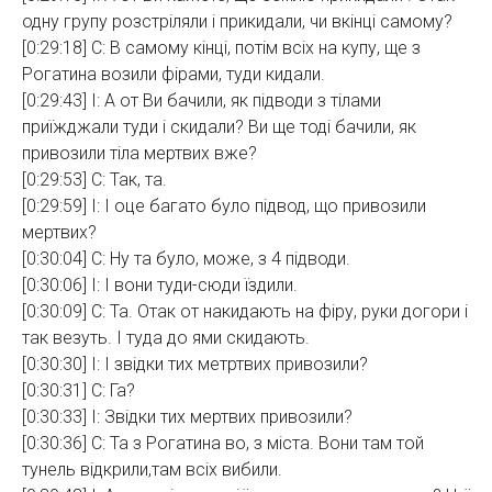
одну групу розстріляли і прикидали, чи вкінці самому?
[0:29:18] С: В самому кінці, потім всіх на купу, ще з
Рогатина возили фірами, туди кидали.
[0:29:43] І: А от Ви бачили, як підводи з тілами
приїжджали туди і скидали? Ви ще тоді бачили, як
привозили тіла мертвих вже?
[0:29:53] С: Так, та.
[0:29:59] І: І оце багато було підвод, що привозили
мертвих?
[0:30:04] С: Ну та було, може, з 4 підводи.
[0:30:06] І: І вони туди-сюди їздили.
[0:30:09] С: Та. Отак от накидають на фіру, руки догори і
так везуть. І туда до ями скидають.
[0:30:30] І: І звідки тих метртвих привозили?
[0:30:31] С: Га?
[0:30:33] І: Звідки тих мертвих привозили?
[0:30:36] С: Та з Рогатина во, з міста. Вони там той
тунель відкрили,там всіх вибили.