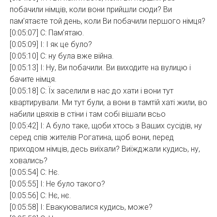
побачили німців, коли вони прийшли сюди? Ви
пам’ятаєте той день, коли Ви побачили першого німця?
[0:05:07] С: Пам’ятаю.
[0:05:09] І: І як це було?
[0:05:10] С: ну була вже війна.
[0:05:13] І: Ну, Ви побачили. Ви виходите на вулицю і
бачите німця.
[0:05:18] С: Їх заселили в нас до хати і вони тут
квартирували. Ми тут були, а вони в тамтій хаті жили, во
набили цвяхів в стіни і там собі вішали всьо
[0:05:42] І: А було таке, щоби хтось з Ваших сусідів, ну
серед спів жителів Рогатина, щоб вони, перед
приходом німців, десь виїхали? Виїжджали кудись, ну,
ховались?
[0:05:54] С: Нє.
[0:05:55] І: Не було такого?
[0:05:56] С: Нє, нє.
[0:05:58] І: Евакуювалися кудись, може?