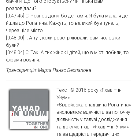
бачили, що того стосується? Чи тільки Вам
розповідали?
[0:47:45] С: Розповідали, бо де там я. Я була мала, я де
йшла до Рогатина. Кажуть, то великий був тунель,
через ціле місто.
[0:48:00] І: А тут, коли розстрілювали, самі чоловіки
були?
[0:48:04] С: Так. А тих жінок і дітей, що в місті побили, то
фірами возили.
Транскрипція: Марта Панас-Беспалова
Текст © 2016 року «Яхад – ін
Унум».
«Єврейська спадщина Рогатина»
висловлює вдячність за поточну
діяльність у галузі дослідження
та документації «Яхад – ін Унум»
та за щедрість передачі цих