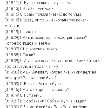
[0:18:11] С: Ну викопали і зразу зачели.
[0:18:13] І: В той самий час?
[0:18:15] С: Зразу почали гнати їх до тої ями.
[0:18:18] І: Зразу, як тільки викопали, так почали
стріляти.
[0:18:19] С: Так, так.
[0:18:29] І: А як їх вели тоді на розстріл, євреїв?
Колоною, пішки чи везли?
[0:18:37] С:Нє, колоною такво.
[0:18:38] І: Пішки?
[0:18:39] С: Ага. І так казали ставати коло ями. Стояти,
тоді стріляли, а ті падали в яму.
[0:19:03] І: А Ви бачили ту колону, яка, ну яку вели на
розстріл? Велика вона була?
[0:19:09] С: Велика. Багато було.
[0:19:15] І: А хто охороняв її, колону?
[0:19:19] С: Ну та німці.
[0:19:21] І: З собаками? Собаки були в німців?
[0:19:30] С: Чи мали пси? Ая. То в Рогатині було