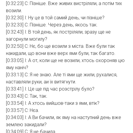
[0:32:23] С: Пізніше. Вже живих вистріляли, а потім тих
возили.
[0:32:30] І: Ну це в той самий день, чи пізніше?
[0:32:33] С: Пізніше. Через день, якось так.
[0:32:43] І: В той день, як постріляли, зразу ще не
загорнули могилу?
[0:32:50] С: Нє, бо ще возили з міста. Вже були так
накидали, що вони вже верх ями були, так багато.
[0:33:05] І: А от, коли ще не возили, хтось охороняв цю
яму наніч?
[0:33:13] С: Я не знаю. Але ті ями ще жили, рухалися,
наставляли руки, аи їх витягнути.
[0:33:41] І: Це ще під час розстрілу було?
[0:33:43] С: Так, так.
[0:33:54] І: А хтось вийшов-таки з ями, втік?
[0:33:57] С: Нєа.
[0:34:03] І: А Ви бачили, як яму на наступний день вже
землею закидали?
[0:34:09] С: Я не бачила.