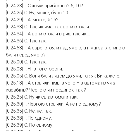
[0:24:23] І: Скільки приблизно? 5, 10?
[0:24:26] С: Ну, може, було 10.
[0:24:29] І: А, може, й 15?
[0:24:33] С: Так, як яма, так вони стояли.
[0:24:34] І: А вони стояли в ряд, так, як….
[0:24:36] С: Так, так.
[0:24:53] І: А євреї стояли над ямою, а німці за їх спиною
були перед ямою?
[0:25:00] С: Так, так.
[0:25:03] І: Ні, з тої сторони.
[0:25:05] С: Вони були лицем до ями, так як Ви кажете.
[0:25:18] І: А стріляли німці з чого – з автоматів чи з
карабінів? Чергою чи поодинокі такі?
[0:25:25] С: Ну якісь автомати такі.
[0:25:30] І: Чергою стріляли. А не по одному?
[0:25:35] С: Нє, нє, так.
[0:25:38] І: По одному.
[0:25:39] С: По одному.