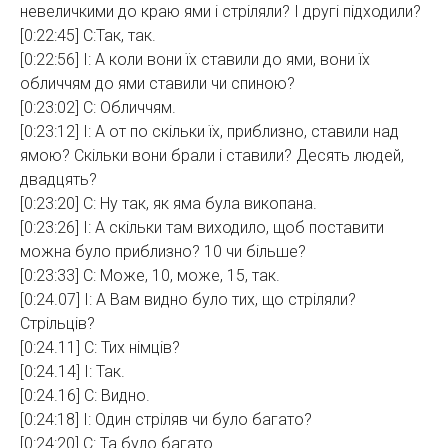
невеличкими до краю ями і стріляли? І другі підходили?
[0:22:45] С:Так, так.
[0:22:56] І: А коли вони їх ставили до ями, вони їх
обличчям до ями ставили чи спиною?
[0:23:02] С: Обличчям.
[0:23:12] І: А от по скільки їх, приблизно, ставили над
ямою? Скільки вони брали і ставили? Десять людей,
двадцять?
[0:23:20] С: Ну так, як яма була викопана.
[0:23:26] І: А скільки там виходило, щоб поставити
можна було приблизно? 10 чи більше?
[0:23:33] С: Може, 10, може, 15, так.
[0:24.07] І: А Вам видно було тих, що стріляли?
Стрільців?
[0:24.11] С: Тих німців?
[0:24.14] І: Так.
[0:24.16] С: Видно.
[0:24:18] І: Один стріляв чи було багато?
[0:24:20] С: Та було багато.