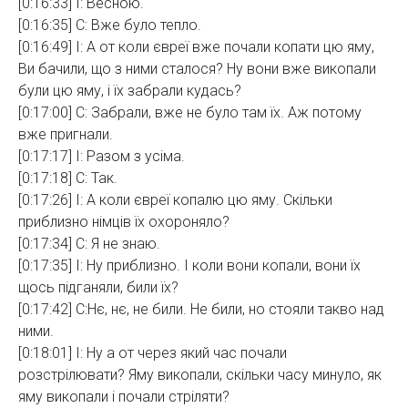
[0:16:33] І: Весною.
[0:16:35] С: Вже було тепло.
[0:16:49] І: А от коли євреї вже почали копати цю яму,
Ви бачили, що з ними сталося? Ну вони вже викопали
були цю яму, і їх забрали кудась?
[0:17:00] С: Забрали, вже не було там їх. Аж потому
вже пригнали.
[0:17:17] І: Разом з усіма.
[0:17:18] С: Так.
[0:17:26] І: А коли євреї копалю цю яму. Скільки
приблизно німців їх охороняло?
[0:17:34] С: Я не знаю.
[0:17:35] І: Ну приблизно. І коли вони копали, вони їх
щось підганяли, били їх?
[0:17:42] С:Нє, нє, не били. Не били, но стояли такво над
ними.
[0:18:01] І: Ну а от через який час почали
розстрілювати? Яму викопали, скільки часу минуло, як
яму викопали і почали стріляти?