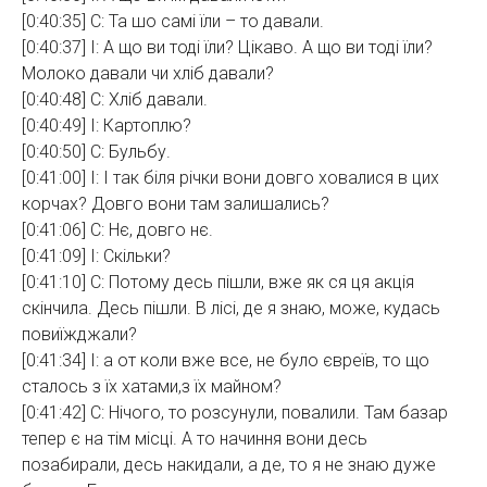
[0:40:35] С: Та шо самі їли – то давали.
[0:40:37] І: А що ви тоді їли? Цікаво. А що ви тоді їли?
Молоко давали чи хліб давали?
[0:40:48] С: Хліб давали.
[0:40:49] І: Картоплю?
[0:40:50] С: Бульбу.
[0:41:00] І: І так біля річки вони довго ховалися в цих
корчах? Довго вони там залишались?
[0:41:06] С: Нє, довго нє.
[0:41:09] І: Скільки?
[0:41:10] С: Потому десь пішли, вже як ся ця акція
скінчила. Десь пішли. В лісі, де я знаю, може, кудась
повиїжджали?
[0:41:34] І: а от коли вже все, не було євреїв, то що
сталось з їх хатами,з їх майном?
[0:41:42] С: Нічого, то розсунули, повалили. Там базар
тепер є на тім місці. А то начиння вони десь
позабирали, десь накидали, а де, то я не знаю дуже