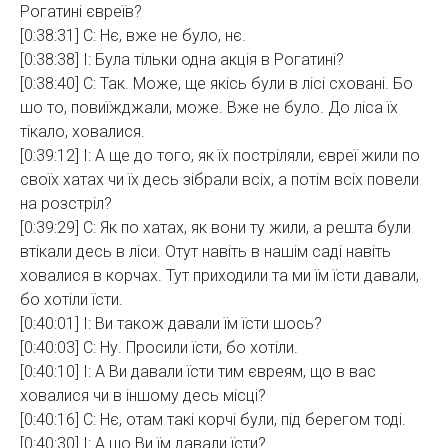
Рогатині євреїв?
[0:38:31] С: Нє, вже не було, нє.
[0:38:38] І: Була тільки одна акція в Рогатині?
[0:38:40] С: Так. Може, ще якісь були в лісі сховані. Бо
шо то, повиїжджали, може. Вже не було. До ліса їх
тікало, ховалися.
[0:39:12] І: А ще до того, як їх постріляли, євреї жили по
своїх хатах чи їх десь зібрали всіх, а потім всіх повели
на розстріл?
[0:39:29] С: Як по хатах, як вони ту жили, а решта були
втікали десь в ліси. Отут навіть в нашім саді навіть
ховалися в корчах. Тут приходили та ми їм їсти давали,
бо хотіли їсти.
[0:40:01] І: Ви також давали їм їсти шось?
[0:40:03] С: Ну. Просили їсти, бо хотіли.
[0:40:10] І: А Ви давали їсти тим євреям, що в вас
ховалися чи в іншому десь місці?
[0:40:16] С: Нє, отам такі корчі були, під берегом тоді.
[0:40:30] І: А що Ви їм давали їсти?