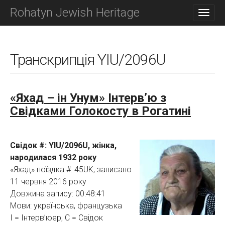
M
S
Rohatyn Jewish Heritage
K
A
I
I
P
N
T
O
Транскрипція YIU/2096U
M
C
E
O
N
N
T
U
«Яхад – ін Унум» Інтерв’ю з
E
Свідками Голокосту в Рогатині
N
T
Свідок #: YIU/2096U, жінка,
народилася 1932 року
«Яхад» поїздка #: 45UK, записано
11 червня 2016 року
Довжина запису: 00:48:41
Мови: українська, французька
І = Інтерв’юер, С = Свідок