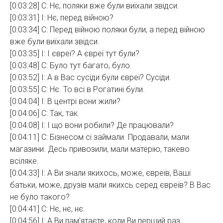
[0:03:28] С: Нє, поляки вже були виїхали звідси.
[0:03:31] І: Нє, перед війною?
[0:03:34] С: Перед війною поляки були, а перед війною
вже були виїхали звідси.
[0:03:35] І: І євреї? А євреї тут були?
[0:03:48] С: Було тут багато, було.
[0:03:52] І: А в Вас сусіди були євреї? Сусіди.
[0:03:55] С: Нє. То всі в Рогатині були.
[0:04:04] І: В центрі вони жили?
[0:04:06] С: Так, так.
[0:04:08] І: І що вони робили? Де працювали?
[0:04:11] С: Бізнесом сі займали. Продавали, мали
магазини. Десь привозили, мали матерію, такево
всіляке.
[0:04:33] І: А Ви знали якихось, може, євреїв, Ваші
батьки, може, друзів мали якихсь серед євреїв? В Вас
не було такого?
[0:04:41] С: Нє, нє, нє.
[0:04:56] І: А Ви пам’ятаєте, коли Ви перший раз