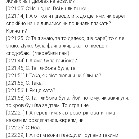
Живих на підводах не возили?
[0:21:05] С:Нє, нє, нє. Всі йшли пішки.
[0:21:14] І: А от коли підводили їх до цієї ями, як євреї,
спокійно на це дивилися чи починали плакати?
Кричати?
[0:21:25] С: Та я знаю, та то далеко, я в сараї, то я де
знаю. Дуже була файна жирівка, то німець її
сподобав.. (*перебили пані)
[0:21:44] І: А яма була глибока?
[0:21:46] С: Та глибока була, та.
[0:21:51] І: Така, як ріст людини чи більша?
[0:21:55] С: Така.
[0:21:56] І: Як ця хата?
[0:21:58] С: Та, глибока була. Йой, потому, як закинули,
то кров бушіла звідтам. То страшне.
[0:22:21] І: А перед тим, як їх розстрілювати, німці
казали їм роздягатися, євреям, чи…
[0:22:26] С: Нєа.
[0:22:39] І: А потім вони підводили групами такими