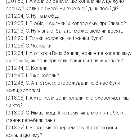
[0:01:52] І: А коли Ви бачили, що копали яму, це було
зранку? Коли це було? Чи вже в обід, чи пообіді?
[0:12:04] С: Ну та в обід.
[0:12:05] І: В обід. І скільки їх копало яму, приблизно?
[0:12:15] С: Ну я знаю, багато, може, вісім чи десять.
[0:12:20] І: Тільки чоловіки, чи і жинки були?
[0:12:23] С: Чоловіки.
[0:12:34] І: А от коли Ви їх бачили, вони вже копали яму,
чи бачили, як вони приїхали, прийшли тільки копати?
[0:12:44] С: Копали.
[0:12:45] І: Вже копали?
[0:12:48] С: А ті стояли, сторожували їх. В нас були
жиди, ховалисі.
[0:13:03] І: А хто, коли вони копали, хто охороняв, німці
чи хто?
[0:13:09] С: Німці, німці. А потому, як в місті їх побили…
(*знов перебили пані)
[0:13:22] І: Зараз, ми повернемось. А довго вони
копали цю яму?