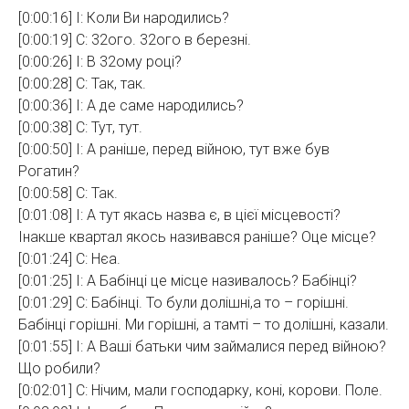
[0:00:16] І: Коли Ви народились?
[0:00:19] С: 32ого. 32ого в березні.
[0:00:26] І: В 32ому році?
[0:00:28] С: Так, так.
[0:00:36] І: А де саме народились?
[0:00:38] С: Тут, тут.
[0:00:50] І: А раніше, перед війною, тут вже був
Рогатин?
[0:00:58] С: Так.
[0:01:08] І: А тут якась назва є, в цієї місцевості?
Інакше квартал якось називався раніше? Оце місце?
[0:01:24] С: Нєа.
[0:01:25] І: А Бабінці це місце називалось? Бабінці?
[0:01:29] С: Бабінці. То були долішні,а то – горішні.
Бабінці горішні. Ми горішні, а тамті – то долішні, казали.
[0:01:55] І: А Ваші батьки чим займалися перед війною?
Що робили?
[0:02:01] С: Нічим, мали господарку, коні, корови. Поле.