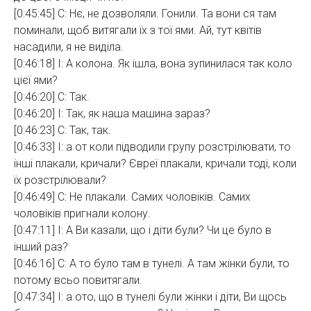
[0:45:45] С: Нє, не дозволяли. Гонили. Та вони ся там
поминали, щоб витягали їх з тої ями. Ай, тут квітів
насадили, я не виділа.
[0:46:18] І: А колона. Як ішла, вона зупинилася так коло
цієї ями?
[0:46:20] С: Так.
[0:46:20] І: Так, як наша машина зараз?
[0:46:23] С: Так, так.
[0:46:33] І: а от коли підводили групу розстрілювати, то
інші плакали, кричали? Євреї плакали, кричали тоді, коли
їх розстрілювали?
[0:46:49] С: Не плакали. Самих чоловіків. Самих
чоловіків пригнали колону.
[0:47:11] І: А Ви казали, що і діти були? Чи це було в
інший раз?
[0:46:16] С: А то було там в тунелі. А там жінки були, то
потому всьо повитягали.
[0:47:34] І: а ото, що в тунелі були жінки і діти, Ви щось