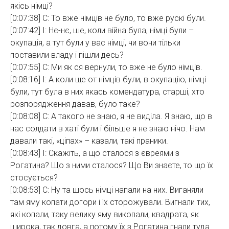
якісь німці?
[0:07:38] С: То вже німців не було, то вже рускі були.
[0:07:42] І: Нє-нє, ше, коли війна була, німці були –
окупація, а тут були у вас німці, чи вони тільки
поставили владу і пішли десь?
[0:07:55] С: Ми як ся вернули, то вже не було німців.
[0:08:16] І: А коли ще от німців були, в окупацію, німці
були, тут була в них якась комендатура, старші, хто
розпорядження давав, було таке?
[0:08:08] С: А такого не знаю, я не виділа. Я знаю, що в
нас солдати в хаті були і більше я не знаю нічо. Нам
давали такі, «ціпах» – казали, такі праники.
[0:08:43] І: Скажіть, а що сталося з євреями з
Рогатина? Що з ними сталося? Що Ви знаєте, то що їх
стосується?
[0:08:53] С: Ну та шось німці напали на них. Виганяли
там яму копати догори і їх сторожували. Вигнали тих,
які копали, таку велику яму викопали, квадрата, як
широка, так довга, а потому їх з Рогатина гнали туда