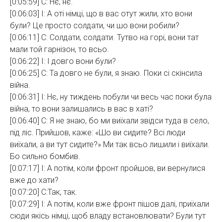
[0:05:59] С: Нє, нє.
[0:06:03] І: А оті німці, що в вас отут жили, хто вони
були? Це просто солдати, чи шо вони робили?
[0:06:11] С: Солдати, солдати. Тутво на горі, вони тат
мали той гарнізон, то всьо.
[0:06:22] І: І довго вони були?
[0:06:25] С: Та довго не були, я знаю. Поки сі скінсила
війна.
[0:06:31] І: Нє, ну тиждень побули чи весь час поки була
війна, то вони залишались в вас в хаті?
[0:06:40] С: Я не знаю, бо ми виїхали звідси туда в село,
під ліс. Прийшов, каже: «Шо ви сидите? Всі люди
виїхали, а ви тут сидите?» Ми так всьо лишили і виїхали.
Бо сильно бомбив.
[0:07:17] І: А потім, коли фронт пройшов, ви вернулися
вже до хати?
[0:07:20] С:Так, так.
[0:07:29] І: А потім, коли вже фронт пішов далі, приїхали
сюди якісь німці, щоб владу встановлювати? Були тут