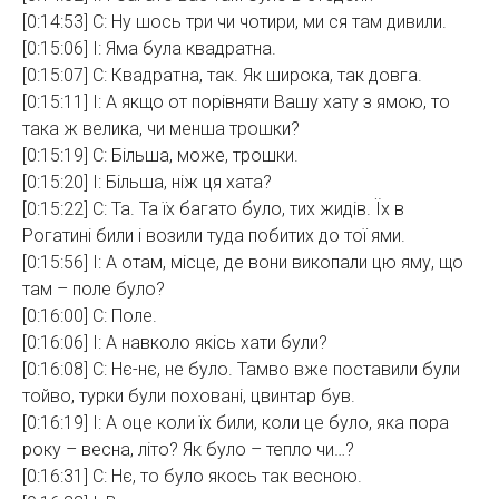
[0:14:53] С: Ну шось три чи чотири, ми ся там дивили.
[0:15:06] І: Яма була квадратна.
[0:15:07] С: Квадратна, так. Як широка, так довга.
[0:15:11] І: А якщо от порівняти Вашу хату з ямою, то
така ж велика, чи менша трошки?
[0:15:19] С: Більша, може, трошки.
[0:15:20] І: Більша, ніж ця хата?
[0:15:22] С: Та. Та їх багато було, тих жидів. Їх в
Рогатині били і возили туда побитих до тої ями.
[0:15:56] І: А отам, місце, де вони викопали цю яму, що
там – поле було?
[0:16:00] С: Поле.
[0:16:06] І: А навколо якісь хати були?
[0:16:08] С: Нє-нє, не було. Тамво вже поставили були
тойво, турки були поховані, цвинтар був.
[0:16:19] І: А оце коли їх били, коли це було, яка пора
року – весна, літо? Як було – тепло чи…?
[0:16:31] С: Нє, то було якось так весною.