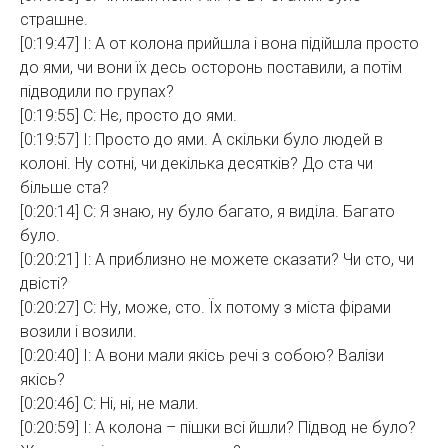
страшне.
[0:19:47] І: А от колона прийшла і вона підійшла просто
до ями, чи вони їх десь осторонь поставили, а потім
підводили по групах?
[0:19:55] С: Нє, просто до ями.
[0:19:57] І: Просто до ями. А скільки було людей в
колоні. Ну сотні, чи декілька десятків? До ста чи
більше ста?
[0:20:14] С: Я знаю, ну було багато, я виділа. Багато
було.
[0:20:21] І: А приблизно не можете сказати? Чи сто, чи
двісті?
[0:20:27] С: Ну, може, сто. Їх потому з міста фірами
возили і возили.
[0:20:40] І: А вони мали якісь речі з собою? Валізи
якісь?
[0:20:46] С: Ні, ні, не мали.
[0:20:59] І: А колона – пішки всі йшли? Підвод не було?