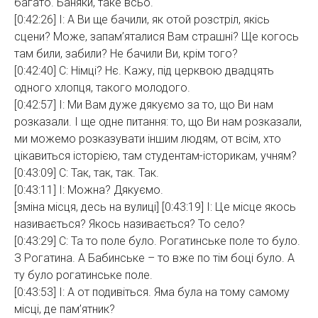
багато. Баняки, таке всьо.
[0:42:26] І: А Ви ще бачили, як отой розстріл, якісь
сцени? Може, запам’яталися Вам страшні? Ще когось
там били, забили? Не бачили Ви, крім того?
[0:42:40] С: Німці? Нє. Кажу, під церквою двадцять
одного хлопця, такого молодого.
[0:42:57] І: Ми Вам дуже дякуємо за то, що Ви нам
розказали. І ще одне питання: то, що Ви нам розказали,
ми можемо розказувати іншим людям, от всім, хто
цікавиться історією, там студентам-історикам, учням?
[0:43:09] С: Так, так, так. Так.
[0:43:11] І: Можна? Дякуємо.
[зміна місця, десь на вулиці] [0:43:19] І: Це місце якось
називається? Якось називається? То село?
[0:43:29] С: Та то поле було. Рогатинське поле то було.
З Рогатина. А Бабинське – то вже по тім боці було. А
ту було рогатинське поле.
[0:43:53] І: А от подивіться. Яма була на тому самому
місці, де пам’ятник?