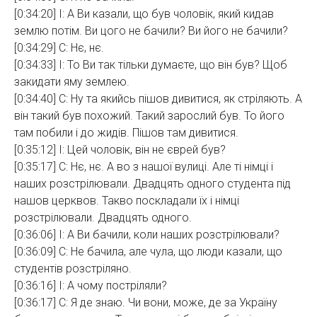
[0:34:20] І: А Ви казали, що був чоловік, який кидав
землю потім. Ви цого не бачили? Ви його не бачили?
[0:34:29] С: Нє, нє.
[0:34:33] І: То Ви так тільки думаєте, що він був? Щоб
закидати яму землею.
[0:34:40] С: Ну та якийсь пішов дивитися, як стріляють. А
він такий був похожий. Такий зарослий був. То його
там побили і до жидів. Пішов там дивитися.
[0:35:12] І: Цей чоловік, він не єврей був?
[0:35:17] С: Нє, нє. А во з нашої вулиці. Але ті німці і
наших розстрілювали. Двадцять одного студента під
нашов церквов. Такво поскладали їх і німці
розстрілювали. Двадцять одного.
[0:36:06] І: А Ви бачили, коли наших розстрілювали?
[0:36:09] С: Не бачила, але чула, що люди казали, що
студентів розстріляно.
[0:36:16] І: А чому постріляли?
[0:36:17] С: Я де знаю. Чи вони, може, де за Україну