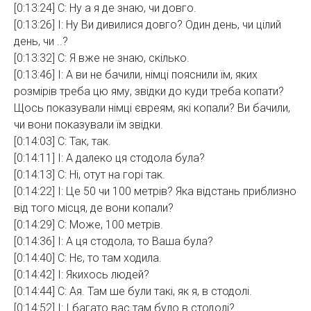
[0:13:24] С: Ну а я де знаю, чи довго.
[0:13:26] І: Ну Ви дивилися довго? Один день, чи цілий
день, чи ..?
[0:13:32] С: Я вже не знаю, скілько.
[0:13:46] І: А ви не бачили, німці пояснили їм, яких
розмірів треба цю яму, звідки до куди треба копати?
Щось показували німці євреям, які копали? Ви бачили,
чи вони показували їм звідки.
[0:14:03] С: Так, так.
[0:14:11] І: А далеко ця стодола була?
[0:14:13] С: Ні, отут на горі так.
[0:14:22] І: Це 50 чи 100 метрів? Яка відстань приблизно
від того місця, де вони копали?
[0:14:29] С: Може, 100 метрів.
[0:14:36] І: А ця стодола, то Ваша була?
[0:14:40] С: Нє, то там ходила.
[0:14:42] І: Якихось людей?
[0:14:44] С: Ая. Там ше були такі, як я, в стодолі.
[0:14:52] І: І багато вас там було в стодолі?