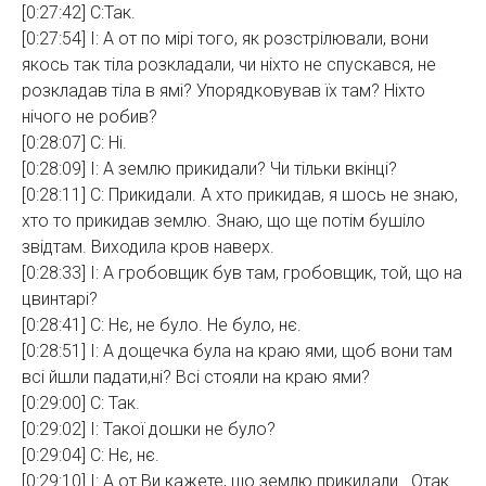
[0:27:42] С:Так.
[0:27:54] І: А от по мірі того, як розстрілювали, вони
якось так тіла розкладали, чи ніхто не спускався, не
розкладав тіла в ямі? Упорядковував їх там? Ніхто
нічого не робив?
[0:28:07] С: Ні.
[0:28:09] І: А землю прикидали? Чи тільки вкінці?
[0:28:11] С: Прикидали. А хто прикидав, я шось не знаю,
хто то прикидав землю. Знаю, що ще потім бушіло
звідтам. Виходила кров наверх.
[0:28:33] І: А гробовщик був там, гробовщик, той, що на
цвинтарі?
[0:28:41] С: Нє, не було. Не було, нє.
[0:28:51] І: А дощечка була на краю ями, щоб вони там
всі йшли падати,ні? Всі стояли на краю ями?
[0:29:00] С: Так.
[0:29:02] І: Такої дошки не було?
[0:29:04] С: Нє, нє.
[0:29:10] І: А от Ви кажете, що землю прикидали . Отак