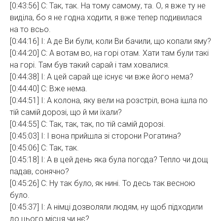
[0:43:56] С: Так, так. На тому самому, та. О, я вже ту не
виділа, бо я не годна ходити, я вже тепер подивилася
на то всьо.
[0:44:16] І: А де Ви були, коли Ви бачили, що копали яму?
[0:44:20] С: А вотам во, на горі отам. Хати там були такі
на горі. Там був такий сарай і там ховалися.
[0:44:38] І: А цей сарай ще існує чи вже його нема?
[0:44:40] С: Вже нема.
[0:44:51] І: А колона, яку вели на розстріл, вона ішла по
тій самій дорозі, що й ми їхали?
[0:44:55] С: Так, так, так, по тій самій дорозі.
[0:45:03] І: І вона прийшла зі сторони Рогатина?
[0:45:06] С: Так, так.
[0:45:18] І: А в цей день яка була погода? Тепло чи дощ
падав, сонячно?
[0:45:26] С: Ну так було, як нині. То десь так весною
було.
[0:45:37] І: А німці дозволяли людям, ну щоб підходили
до цього місця чи нє?