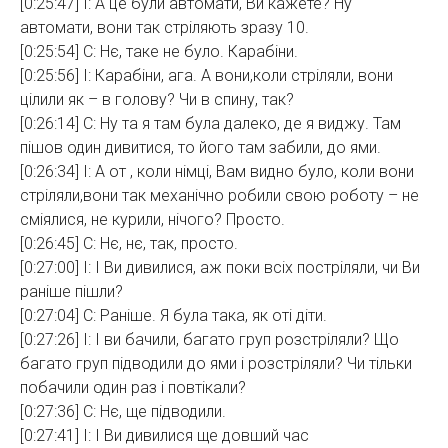
[0:25:47] І: А це були автомати, Ви кажете? Ну
автомати, вони так стріляють зразу 10.
[0:25:54] С: Нє, таке не було. Карабіни.
[0:25:56] І: Карабіни, ага. А вони,коли стріляли, вони
цілили як – в голову? Чи в спину, так?
[0:26:14] С: Ну та я там була далеко, де я виджу. Там
пішов один дивитися, то його там забили, до ями.
[0:26:34] І: А от , коли німці, Вам видно було, коли вони
стріляли,вони так механічно робили свою роботу – не
сміялися, не курили, нічого? Просто.
[0:26:45] С: Нє, нє, так, просто.
[0:27:00] І: І Ви дивилися, аж поки всіх постріляли, чи Ви
раніше пішли?
[0:27:04] С: Раніше. Я була така, як оті діти.
[0:27:26] І: І ви бачили, багато груп розстріляли? Що
багато груп підводили до ями і розстріляли? Чи тільки
побачили один раз і повтікали?
[0:27:36] С: Нє, ще підводили.
[0:27:41] І: І Ви дивилися ще довший час