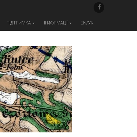
F
A
C
E
ПІДТРИМКА
ІНФОРМАЦІЇ
EN/УК
B
O
O
K