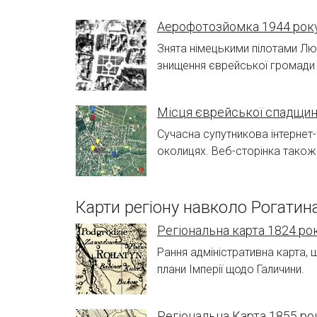
Аерофотозйомка 1944 рок
Знята німецькими пілотами Люф
знищення єврейської громади 
Місця єврейської спадщин
Сучасна супутникова інтернет-
околицях. Веб-сторінка також
Карти регіону навколо Рогатин
Регіональна карта 1824 ро
Рання адміністративна карта, 
плани Імперії щодо Галичини.
Регіональна Карта 1855 ро