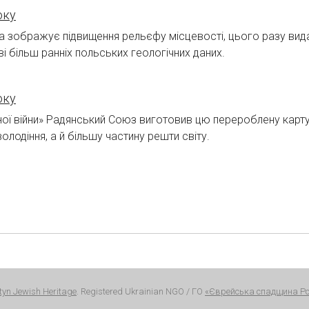
оку
ка зображує підвищення рельєфу місцевості, цього разу вид
аві більш ранніх польських геологічних даних.
оку
дної війни» Радянський Союз виготовив цю перероблену карту
володіння, а й більшу частину решти світу.
tyn Jewish Heritage
. Registered Ukrainian NGO / ГО
«Єврейська спадщина Р