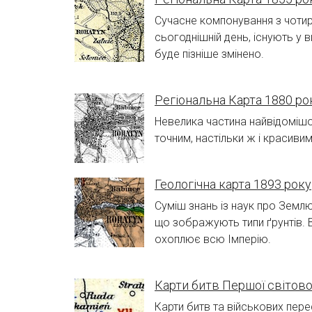
Сучасне компонування з чотир
сьогоднішній день, існують у 
буде пізніше змінено.
Регіональна Карта 1880 ро
Невелика частина найвідомішої
точним, настільки ж і красив
Геологічна карта 1893 року
Суміш знань із наук про Землю
що зображують типи ґрунтів. В
охоплює всю Імперію.
Карти битв Першої світово
Карти битв та військових пере