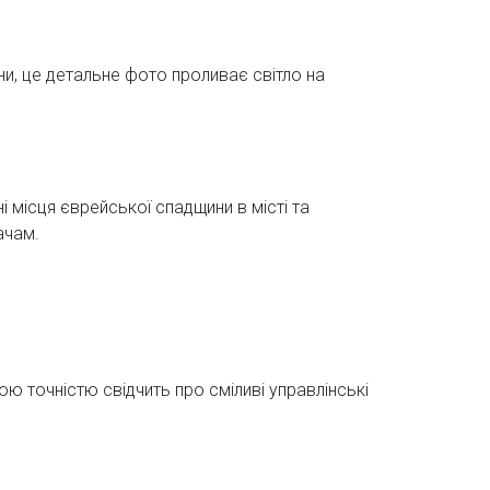
ни, це детальне фото проливає світло на
 місця єврейської спадщини в місті та
ачам.
ю точністю свідчить про сміливі управлінські