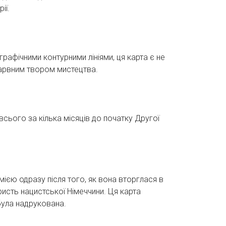
ії.
рафічними контурними лініями, ця карта є не
барвним твором мистецтва.
всього за кілька місяців до початку Другої
єю одразу після того, як вона вторглася в
ористь нацистської Німеччини. Ця карта
 була надрукована.