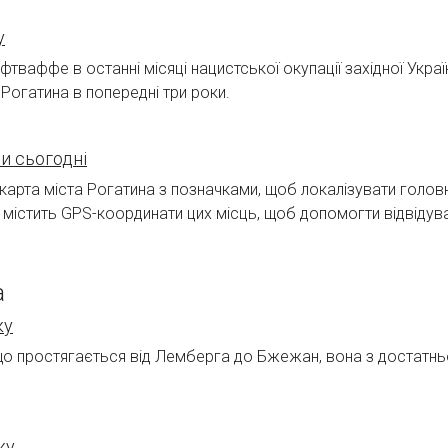
у
тваффе в останні місяці нацистської окупації західної Украї
Рогатина в попередні три роки.
и сьогодні
карта міста Рогатина з позначками, щоб локалізувати головні
 містить GPS-координати цих місць, щоб допомогти відвідув
а
ку
що простягається від Лемберга до Бжежан, вона з достатньо
ку