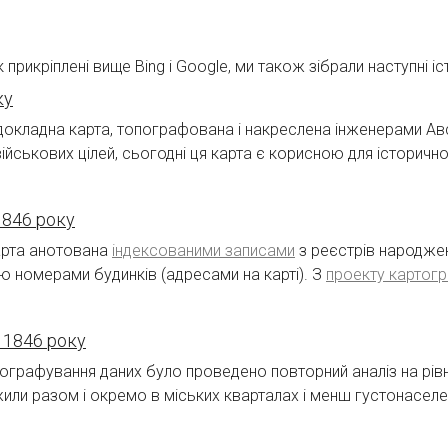
 прикріплені вище Bing і Google, ми також зібрали наступні іс
ку
кладна карта, топографована і накреслена інженерами Австр
ійськових цілей, сьогодні ця карта є корисною для історичног
1846 року
арта анотована
індексованими записами
з реєстрів народжен
бою номерами будинків (адресами на карті). З
проекту картогр
 1846 року
ографування даних було проведено повторний аналіз на рівні
ї жили разом і окремо в міських кварталах і менш густонасе