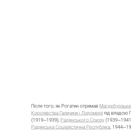
Після того, як Рогатин отримав
Магдебурзьке
Королівства Галичини і Лодомерії
під владою Г
(1919~1939),
Радянського Союзу
(1939~1941
Радянська Соціалістична Республіка
, 1944~1