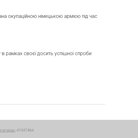
ана окупаційною німецькою армією під час
 в рамках своєї досить успішної спроби
огатина»
41047464.