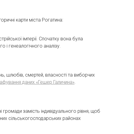
торичні карти міста Рогатина:
ійської імперії. Спочатку вона була
о і генеалогічного аналізу.
ь, шлюбів, смертей, власності та виборчих
афування даних «Гешер Галичина»
.
 громади замість індивідуального рівня, щоб
лених сільськогосподарських районах