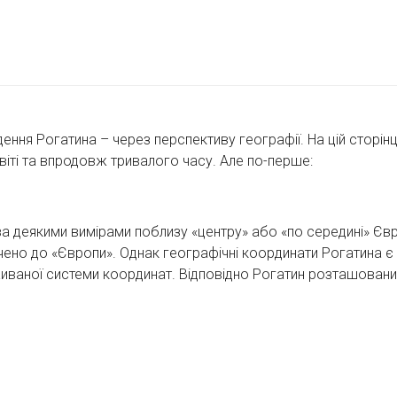
ння Рогатина – через перспективу географії. На цій сторінці
світі та впродовж тривалого часу. Але по-перше:
за деякими вимірами поблизу «центру» або «по середині» Євр
ючено до «Європи». Однак географічні координати Рогатина 
иваної системи координат. Відповідно Рогатин розташований