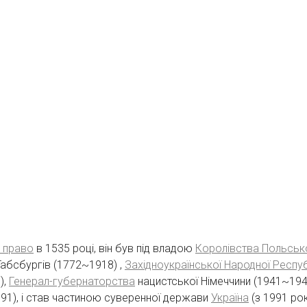
 право
в 1535 році, він був під владою
Королівства Польськ
абсбургів (1772~1918) ,
Західноукраїнської Народної Респуб
),
Генерал-губернаторства
нацистської Німеччини (1941~194
991), і став частиною суверенної держави
Україна
(з 1991 рок