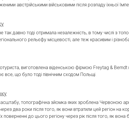
оженими австрійськими військовими після розпаду їхньої Імпер
ку
 так давно тоді отримала незалежність, в тому числі з топог
регіонального рельєфу місцевості, але теж красивим і різно
тотуриста, виготовлена віденською фірмою Freytag & Berndt 
ює все, що було тоді північним сходом Польщі.
оку
масштабу, топографічна зйомка яких зроблена Червоною армі
через два роки після того, як вони втратили цей регіон на к
х поверненні до цього регіону через рік після того, як вона