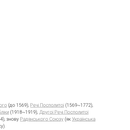
ого
(до 1569),
Речі Посполитої
(1569~1772),
ліки
(1918~1919),
Другої Речі Посполитої
4), знову
Радянського Союзу
(як
Українська
у).