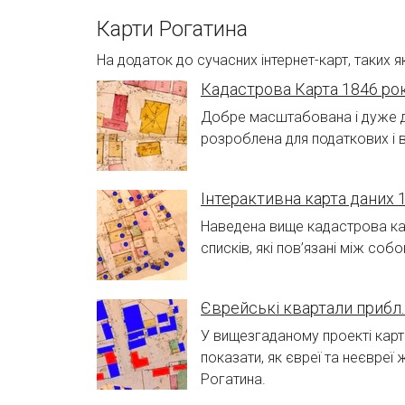
Карти Рогатина
На додаток до сучасних інтернет-карт, таких як
Кадастрова Карта 1846 ро
Добре масштабована і дуже до
розроблена для податкових і в
Інтерактивна карта даних 
Наведена вище кадастрова к
списків, які пов’язані між со
Єврейські квартали прибл.
У вищезгаданому проекті карт
показати, як євреї та неєвре
Рогатина.