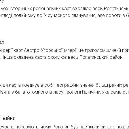
ьох історичних регіональних карт охоплює весь Рогатинський
вигляді, подібному до їх сучасного планування, але дороги в
ку
 серії карт Австро-Угорської імперії, це приголомшливий пр
им. Інша складена карта охоплює весь Рогатинський район.
, ця карта поєднує в собі географічні знання більш ранніх р
зята з багатотомного атласу геології Галичини, яка сама є
ї війни
сувань показують, чому Рогатин був настільки сильно пошко