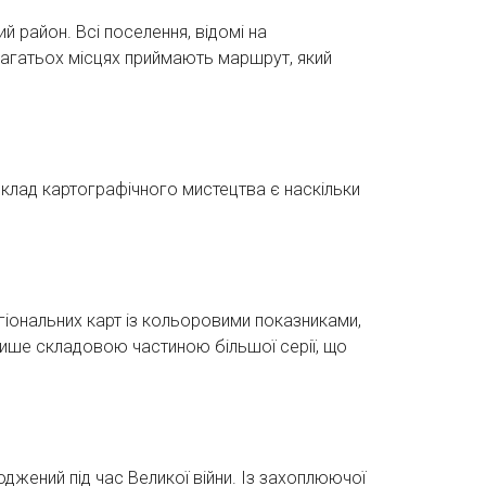
 район. Всі поселення, відомі на
 багатьох місцях приймають маршрут, який
иклад картографічного мистецтва є наскільки
егіональних карт із кольоровими показниками,
 лише складовою частиною більшої серії, що
джений під час Великої війни. Із захоплюючої