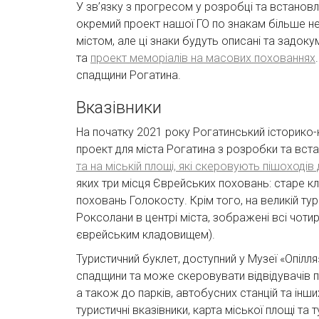
У зв’язку з прогресом у розробці та встановл
окремий проект нашої ГО по знакам більше не
містом, але ці знаки будуть описані та задок
та
проект меморіалів на масових похованнях
спадщини Рогатина.
Вказівники
На початку 2021 року Рогатинський історико-
проект для міста Рогатина з розробки та вс
та на міській площі, які скеровують пішоходів
яких три місця Єврейських поховань: старе 
поховань Голокосту. Крім того, на великій тур
Роксолани в центрі міста, зображені всі чоти
єврейським кладовищем).
Туристичний буклет, доступний у Музеї «Опілля
спадщини та може скеровувати відвідувачів піш
а також до парків, автобусних станцій та інш
туристичні вказівники, карта міської площі та