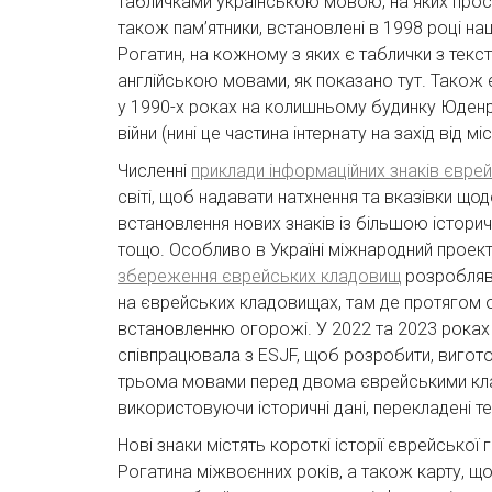
табличками українською мовою, на яких про
також пам’ятники, встановлені в 1998 році на
Рогатин, на кожному з яких є таблички з текс
англійською мовами, як показано тут. Також
у 1990-х роках на колишньому будинку Юденр
війни (нині це частина інтернату на захід від мі
Численні
приклади інформаційних знаків євре
світі, щоб надавати натхнення та вказівки що
встановлення нових знаків із більшою істор
тощо. Особливо в Україні міжнародний проек
збереження єврейських кладовищ
розробляв 
на єврейських кладовищах, там де протягом 
встановленню огорожі. У 2022 та 2023 рока
співпрацювала з ESJF, щоб розробити, вигото
трьома мовами перед двома єврейськими кл
використовуючи історичні дані, перекладені т
Нові знаки містять короткі історії єврейської
Рогатина міжвоєнних років, а також карту, що 