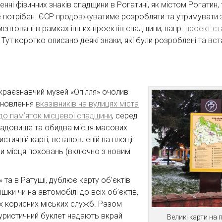
енні фізичних знаків спадщини в Рогатині, як містом Рогати
 потрібен. ЄСР продовжуватиме розробляти та утримувати з
ументовані в рамках інших проектів спадщини, напр.
проект с
. Тут коротко описано деякі знаки, які були розроблені та вс
краєзнавчий музей «Опілля» очолив
тановлення
вказівників на вулицях міста
 до пам’яток місцевої спадщини
, серед
кладовище та обидва місця масових
истичній карті, встановленій на площі
ри місця поховань (включно з новим
» та в Ратуші, дублює карту об’єктів
ки чи на автомобілі до всіх об’єктів,
их корисних міських служб. Разом
 туристичний буклет надають вкрай
Великі карти на 