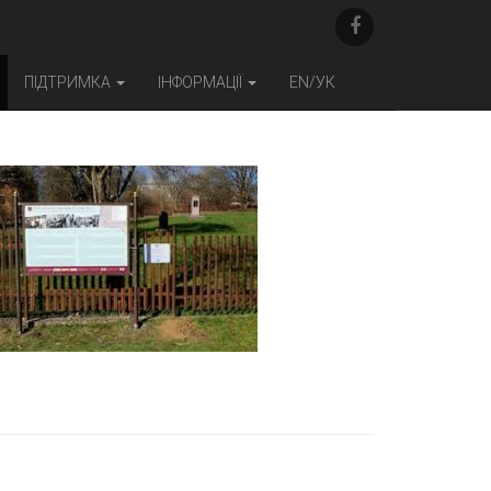
F
A
C
E
ПІДТРИМКА
ІНФОРМАЦІЇ
EN/УК
B
O
O
K