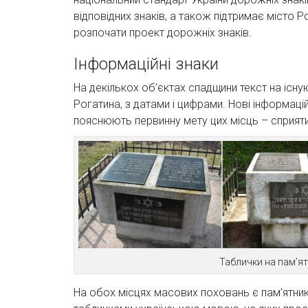
відповідних знаків, а також підтримає місто Р
розпочати проект дорожніх знаків.
Інформаційні знаки
На декількох об’єктах спадщини текст на існ
Рогатина, з датами і цифрами. Нові інформаці
пояснюють первинну мету цих місць – сприяти 
Таблички на пам’ят
На обох місцях масових поховань є пам’ятники