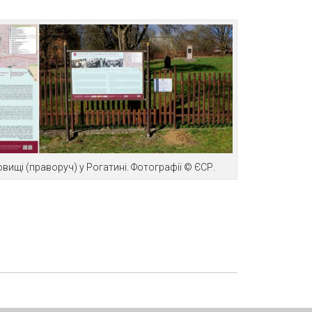
вищі (праворуч) у Рогатині. Фотографії © ЄСР.