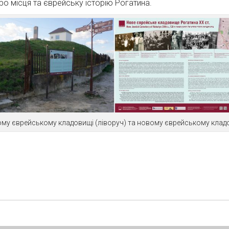
о місця та єврейську історію Рогатина.
ому єврейському кладовищі (ліворуч) та новому єврейському кладо