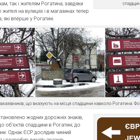
чам, так і жителям Рогатина; завдяки
спадщини
жителі на вулицях і в магазинах тепер
 які вперше у Рогатині.
 вказівників, що вказують на місця спадщини навколо Рогатина. Фо
становлено жодних дорожніх знаків,
до об’єктів спадщини в Рогатині, до
ини. Однак ЄСР дослідив чинний
в і розробив дизайн зразків