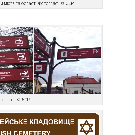
 міста та області. Фотографії © ЄСР.
тографії © ЄСР.