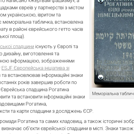
сто написано «Жертвам фашизму», а
щадками євреїв у партнерстві з містом
том українською, івритом та
 є меморіальна табличка, встановлена
ату в районі єврейського гетто часів
ської площі).
йської спадщини
існують у Європі та
до дизайну, виготовлення та
ичною інформацією, зображеннями
т
ESJF Європейська ініціатива зі
та встановлював інформаційні знаки
останніх років завершив роботи по
х Єврейська спадщина Рогатина
Меморіальна таблич
вити та встановити інформаційні знаки
адовищами Рогатина,
ексти та карти спадщини з досліджень ЄСР.
 громади Рогатина та самих кладовищ, а також історичні зобр
визначає об’єкти єврейської спадщини в місті. Знаки також м