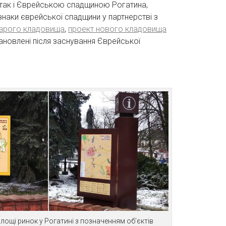
н, так і Єврейською спадщиною Рогатина,
наки єврейської спадщини у партнерстві з
тарого кладовища
,
проект нового кладовища
тановлені після заснування Єврейської
площі ринок у Рогатині з позначенням об’єктів