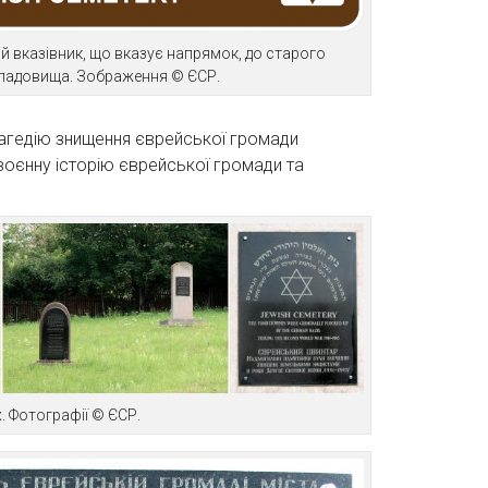
 вказівник, що вказує напрямок, до старого
ладовища. Зображення © ЄСР.
трагедію знищення єврейської громади
овоєнну історію єврейської громади та
. Фотографії © ЄСР.