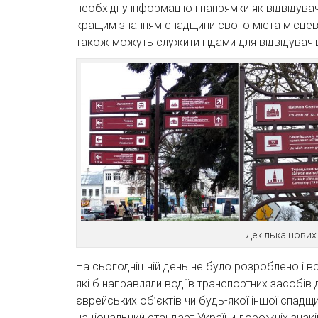
необхідну інформацію і напрямки як відвідува
кращим знанням спадщини свого міста місцеві 
також можуть служити гідами для відвідувачів,
Декілька нових
На сьогоднішній день не було розроблено і в
які б направляли водіїв транспортних засобів 
єврейських об’єктів чи будь-якої іншої спадщ
національний стандарт України дорожніх знакі