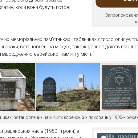
огатин, коли вони будуть готові
Запропонований
к
уючих меморіальних пам’ятниках і табличках стисло описує 
йні знаки, встановлені на місцях, також розповідають про д
відродженню єврейської пам’яті у місті.
никах, встановлених на місцях єврейських поховань у 1990-х роках
 радянських часів (1980-ті роки) з