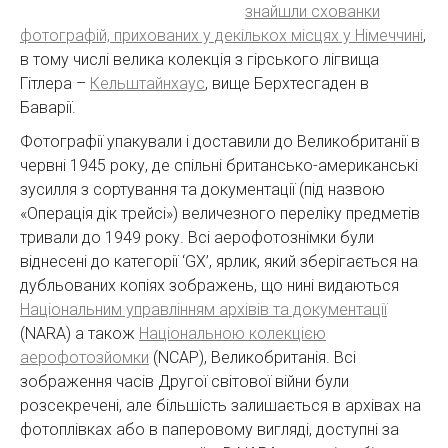
знайшли схованки
фотографій, прихованих у декількох місцях у Німеччині
,
в тому числі велика колекція з гірського лігвища
Гітлера –
Кельштайнхаус
, вище Берхтесгаден в
Баварії.
Фотографії упакували і доставили до Великобританії в
червні 1945 року, де спільні британсько-американські
зусилля з сортування та документації (під назвою
«Операція дік трейсі») величезного переліку предметів
тривали до 1949 року. Всі аерофотознімки були
віднесені до категорії ‘GX’, ярлик, який зберігається на
дубльованих копіях зображень, що нині видаються
Національним управлінням архівів та документації
(NARA) а також
Національною колекцією
аерофотозйомки
(NCAP), Великобританія. Всі
зображення часів Другої світової війни були
розсекречені, але більшість залишається в архівах на
фотоплівках або в паперовому вигляді, доступні за