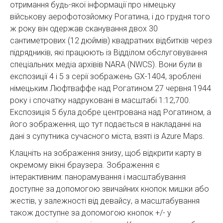
отримання будь-якої інформації про німецьку
військову аерофотозйомку Рогатина, і до грудня того
ж року він одержав сканування двох 30
сантиметрових (12 дюймів) квадратних відбитків через
підрядників, які працюють із Відділом обслуговування
спеціальних медіа архівів NARA (NWCS). Вони були в
експозиції 4 і 5 з серії зображень GX-1404, зроблені
німецьким Люфтваффе над Рогатином 27 червня 1944
року і спочатку надруковані в масштабі 1:12,700.
Експозиція 5 була добре центрована над Рогатином, а
його зображення, що тут подається в накладанні на
дані з супутника сучасного міста, взяті із Azure Maps.
Клацніть на зображення знизу, щоб відкрити карту в
окремому вікні браузера. Зображення є
інтерактивним: панорамування і масштабування
доступне за допомогою звичайних кнопок мишки або
жестів, у залежності від девайсу, а масштабування
також доступне за допомогою кнопок +/- у