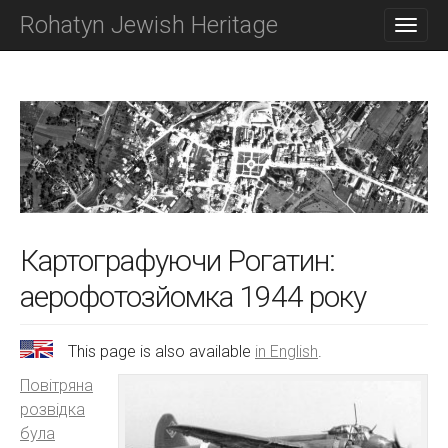
M
S
Rohatyn Jewish Heritage
K
A
I
I
P
N
T
O
M
C
E
O
N
N
T
U
E
N
T
Картографуючи Рогатин:
аерофотозйомка 1944 року
This page is also available
in English
.
Повітряна
розвідка
була