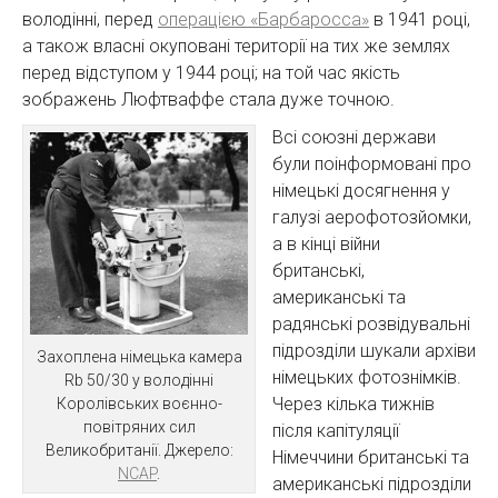
володінні, перед
операцією «Барбаросса»
в 1941 році,
а також власні окуповані території на тих же землях
перед відступом у 1944 році; на той час якість
зображень Люфтваффе стала дуже точною.
Всі союзні держави
були поінформовані про
німецькі досягнення у
галузі аерофотозйомки,
а в кінці війни
британські,
американські та
радянські розвідувальні
підрозділи шукали архіви
Захоплена німецька камера
німецьких фотознімків.
Rb 50/30 у володінні
Через кілька тижнів
Королівських воєнно-
повітряних сил
після капітуляції
Великобританії. Джерело:
Німеччини британські та
NCAP
.
американські підрозділи