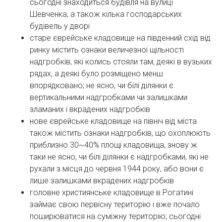
сьогодні знаходиться будівля на вулиці
Шевченка, а також кілька господарських
будівель у дворі
старе єврейське кладовище на південний схід від
ринку містить ознаки величезної щільності
надгробків, які колись стояли там, деякі в вузьких
рядах, а деякі було розміщено менш
впорядковано; не ясно, чи білі ділянки є
вертикальними надгробками чи залишками
зламаних і вкрадених надгробків
нове єврейське кладовище на північ від міста
також містить ознаки надгробків, що охоплюють
приблизно 30~40% площі кладовища, знову ж
таки не ясно, чи білі ділянки є надгробками, які не
рухали з місця до червня 1944 року, або вони є
лише залишками вкрадених надгробків
головне християнське кладовище в Рогатині
займає свою первісну територію і вже почало
поширюватися на суміжну територію; сьогодні