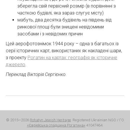
зберегла свій первісний розмір (в порівнянні з
часткою будівлі, яка зараз слугує місту)
мабуть, два десятка будівель на південь від
ринкової площі були знищені невідомими
засобами і з невідомих причин
Цей аерофотознімок 1944 року – одна з багатьох із
серії історичних карт, використаних як накладені шари,
з проекту
Рогатин на картах: географія як історичне
джерело
.
Переклад Вікторія Сергієнко.
© 2015~2026
Rohatyn Jewish Heritage
. Registered Ukrainian NGO / ГО
«Єврейська спадщина Рогатина»
41047464.