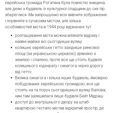
єврейська громада Рогатина була повністю знищена,
але деякі з будівель їх культурної спадщини до сих пір
збереглися. Ми запрошуємо всіх вивчити зображення
і порівняти з сучасним містом, але кілька
особливостей міста в 1944 році відзначені тут:
розташування міста можна впізнати відразу і
наявні майже всі сьогоднішні вулиці
колишнє єврейське гетто західніше ринкової
площі (за українською церквою) зрівняно з
землею і спалено; проте все ще стоїть будівля
колишнього юденрату і синагога через дорогу
від гетто
Велика синагога і кілька інших будівель, ймовірно
побудованих єврейською громадою, все ще
стоять на та поруч сьогоднішньої вулиці Валова;
нині там залишилася лише будівля Бейт Мідраш
доступ до внутрішнього двору за штаб-
квартирою гестапо містив відкритий простір, де