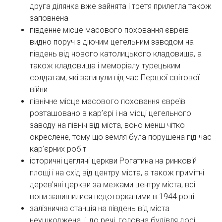
друга ділянка вже зайнята і третя прилегла також
заповнена
південне місце масового поховання євреїв
видно поруч з діючим цегельним заводом на
південь від нового католицького кладовища, а
також кладовища і меморіалу турецьким
солдатам, які загинули під час Першої світової
війни
північне місце масового поховання євреїв
розташовано в кар’єрі і на місці цегельного
заводу на північ від міста, воно менш чітко
окреслене, тому що земля була порушена під час
кар’єрних робіт
історичні цегляні церкви Рогатина на ринковій
площі і на схід від центру міста, а також примітні
дерев’яні церкви за межами центру міста, всі
вони залишилися недоторканими в 1944 році
залізнична станція на південь від міста
неушкоджена, і, до речі, головна будівля досі