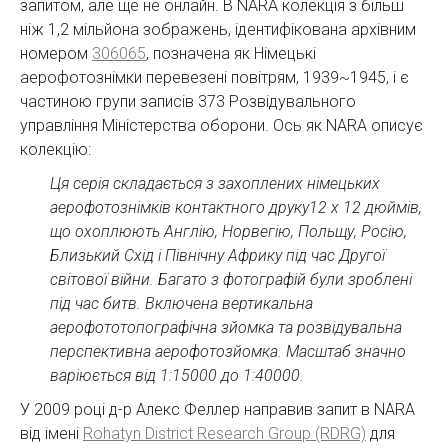
запитом, але ще не онлайн. В NARA колекція з більш
ніж 1,2 мільйона зображень, ідентифікована архівним
номером
306065
, позначена як Німецькі
аерофотознімки перевезені повітрям, 1939~1945, і є
частиною групи записів 373 Розвідувального
управління Міністерства оборони. Ось як NARA описує
колекцію:
Ця серія складається з захоплених німецьких
аерофотознімків контактного друку12 х 12 дюймів,
що охоплюють Англію, Норвегію, Польщу, Росію,
Близький Схід і Північну Африку під час Другої
світової війни. Багато з фотографій були зроблені
під час битв. Включена вертикальна
аерофототопографічна зйомка та розвідувальна
перспективна аерофотозйомка. Масштаб значно
варіюється від 1:15000 до 1:40000.
У 2009 році д-р Алекс Феллер направив запит в NARA
від імені
Rohatyn District Research Group (RDRG)
для