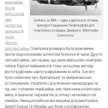
важливим,
проте
недоскона
лим
Junkers Ju 88A – один з декількох літаків,
аспектом
використовуваних Люфтваффе для
повітряної розвідки. Джерело: Wikimedia
технологій
Commons.
часів
Другої
світової війни
, Повітряна розвідка була важливим,
проте недосконалим аспектом технологій часів Другої
світової війни, і всі країни, що мали військово-повітряні
сили в Європі займалися в тому чи іншому вигляді
фотографічним картографуванням із неба. Багато
було написано про британське та американське
устаткування, стратегію і досягнення напередодні та
під час головних подій війни, але Німеччина розпочала
війну зі значною перевагою в оптиці і можливостях
камери. Німецька військова машина документувала
землі Польщі та України, що були у російському