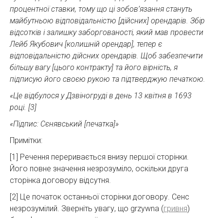
процентної ставки, тому що ці зобов’язання стануть
майбутньою відповідальністю [дійсних] орендарів. Збір
відсотків і залишку заборгованості, який мав провести
Лейб Якубович [колишній орендар], тепер є
відповідальністю дійсних орендарів. Щоб забезпечити
більшу вагу [цього контракту] та його вірність, я
підписую його своєю рукою та підтверджую печаткою.
«Це відбулося у Дзвіногруді в день 13 квітня в 1693
році. [3]
«Підпис: Сєнявський [печатка]»
Примітки:
[1] Речення переривається внизу першої сторінки.
Його повне значення незрозуміло, оскільки друга
сторінка договору відсутня.
[2] Це початок останньої сторінки договору. Сенс
незрозумілий. Зверніть увагу, що grzywna (
гривня
)