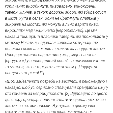
збиратимуть надходження, які належать мені від лікеро-
горілчаних виробництв, пивоварень, винокурень,
таверн, млинів, а також дорожні збори, які збираються
в містечку та в селах. Вони не братимуть платежів у
збирачів на мостах, які можуть вільно варити пиво,
виробляти мед і міцні напої [нерозбірливо]. Це мій
наказ із тим, щоб ті власники таверни, які проживають у
містечку Рогатині, надавали селянам чотирнадцять
великих глеків алкоголю щотижня за двадцять злотих.
Орендарі повинні надати пиво, мед, міцні напої та
[продати їх] у справедливий спосіб. Ті приміські жителі
та містяни, які не торгують алкоголем […] [відсутня
наступна сторінка] [1]
«Щоб забезпечити потреби на весіллях, я рекомендую і
наказую, щоб усі серйозно сплачували орендарям ціну у
сто гривень за неприбутковість. [2] Відповідно до цього
договору орендарі повинні сплатити одинадцять тисяч
злотих за чотири внески. Я уступаю в цілому інші
пункти договору та рішення щодо минулорічної