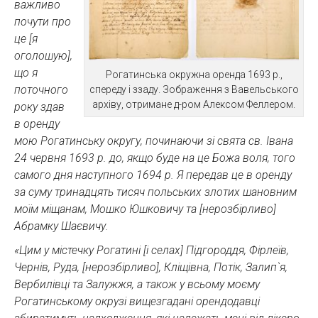
важливо
почути про
це [я
оголошую],
що я
Рогатинська окружна оренда 1693 р.,
поточного
спереду і ззаду. Зображення з Вавельського
архіву, отримане д-ром Алексом Феллером.
року здав
в оренду
мою Рогатинську округу, починаючи зі свята св. Івана
24 червня 1693 р. до, якщо буде на це Божа воля, того
самого дня наступного 1694 р. Я передав це в оренду
за суму тринадцять тисяч польських злотих шановним
моїм міщанам, Мошко Юшковичу та [нерозбірливо]
Абрамку Шаєвичу.
«Цим у містечку Рогатині [і селах] Підгороддя, Фірлеїв,
Чернів, Руда, [нерозбірливо], Кліщівна, Потік, Залип`я,
Вербилівці та Залужжя, а також у всьому моєму
Рогатинському окрузі вищезгадані орендодавці