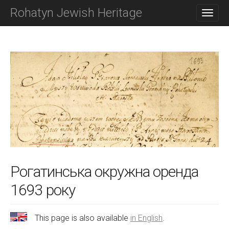
M
S
Rohatyn Jewish Heritage
K
A
I
I
P
N
T
O
M
C
E
O
N
N
T
U
E
N
T
Рогатинська окружна оренда
1693 року
This page is also available
in English
.