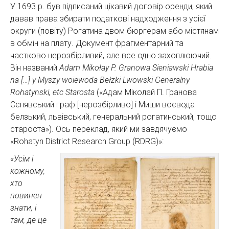
У 1693 р. був підписаний цікавий договір оренди, який
давав права збирати податкові надходження з усієї
округи (повіту) Рогатина двом бюргерам або містянам
в обмін на плату. Документ фрагментарний та
частково нерозбірливий, але все одно захоплюючий.
Він названий
Adam Mikołay P. Granowa Sieniawski Hrabia
na […] y Myszy woiewoda Bełzki Lwowski Generalny
Rohatynski, etc Starosta
(«Адам Міколай П. Гранова
Сєнявський граф [нерозбірливо] і Миши воєвода
белзький, львівський, генеральний рогатинський, тощо
староста»). Ось переклад, який ми завдячуємо
«Rohatyn District Research Group (RDRG)»:
«Усім і
кожному,
хто
повинен
знати, і
там, де це