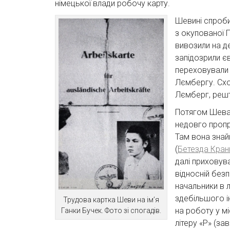
німецької влади робочу карту.
Шевині спроби
з окупованої 
вивозили на де
запідозрили єв
переховували 
Лємбергу. Схов
Лємберг, решту
Потягом Шева 
недовго пропр
Там вона знай
(
Бетезда Кран
далі приховув
відносній без
начальники в л
здебільшого і
Трудова картка Шеви на ім’я
на роботу у м
Ганки Бучек. Фото зі спогадів.
літеру «Р» (за