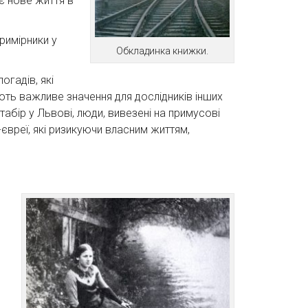
воє нове життя в
примірники у
Обкладинка книжки.
огадів, які
ають важливе значення для дослідників інших
й табір у Львові, люди, вивезені на примусові
-євреї, які ризикуючи власним життям,