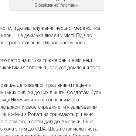
З безіменної листівки.
рикріпили до відгалуження чеської мережі, яка
арні, і ще декілька людей у місті. Під час
електропостачання. Під час наступного
 ґетто на кілька тижнів раніше від неї, і
 викритими як єврейки, але усвідомлення того,
ховище, де ховалися працівники і пацієнти
ницьких сил, які до них дійшли. Солдатам були
ляції Німеччини та захоплення міста
ла викрити своє справжнє ім’я здивованим
 інші жінки з Рогатина приймають рішення
ою армією, а потім далі до Америки. Інша
поїхала з ним до США. Шева отримала листа