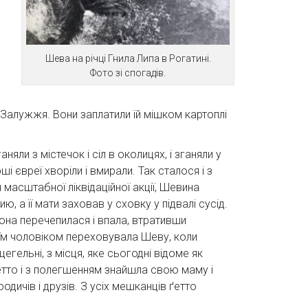
Шева на річці Гнила Липа в Рогатині.
Фото зі спогадів.
 Залужжя. Вони заплатили їй мішком картоплі
яли з містечок і сіл в околицях, і зганяли у
і євреї хворіли і вмирали. Так сталося і з
 масштабної ліквідаційної акції, Шевина
, а її мати заховав у сховку у підвалі сусід.
 вона перечепилася і впала, втративши
воїм чоловіком переховувала Шеву, коли
цегельні, з місця, яке сьогодні відоме як
етто і з полегшенням знайшла свою маму і
дичів і друзів. З усіх мешканців ґетто