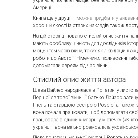
українців, поляків і німців, без яких би не вря
Америці.
Книга ще у друці і
її можна придбати у видавни
хорошій якості із старих накладів також дост
На цій сторінці подано стислий опис життя пані
мають особливу цінність для дослідників істор
місць і тем часів війни, таких як ліквідаційні 
роботи до Австрії і Німеччини, післявоєнні та
допомагали євреям під час війни.
Стислий опис життя автора
Шева Вайлер народилася в Рогатині у листопаді
Першої світової війни. Її батько Лайзор загину
Гітель та старшою сестрою Розою, а також із 
вона почала працювати, щоб допомагати своїй 
працювала в єдиній книгарні у містечку («Кнігок
українці, і вона вільно розмовляла українсько
Після початку німецької окупації Рогатина, вж