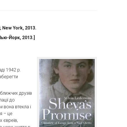
; New York, 2013.
Нью-Йорк, 2013.]
ді 1942 р.
 зберегти
йближчих друзів
ації до
м вона втекла і
я – це
х євреїв,