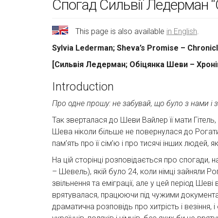
Спогад Сильвії Ледерман 
This page is also available
in English
.
Sylvia Lederman; Sheva’s Promise – Chronicl
[Сильвія Ледерман; Обіцянка Шеви – Хронік
Introduction
Про одне прошу: не забувай, що було з нами і
Так зверталася до Шеви Вайлер її мати Гітель
Шева ніколи більше не повернулася до Рогатин
пам’ять про її сім’ю і про тисячі інших людей, я
На цій сторінці розповідається про спогади,
– Шевель), якій було 24, коли німці зайняли Р
звільнення та еміграції, але у цей період Шеві
врятувалася, працюючи під чужими документами 
драматична розповідь про хитрість і везіння,