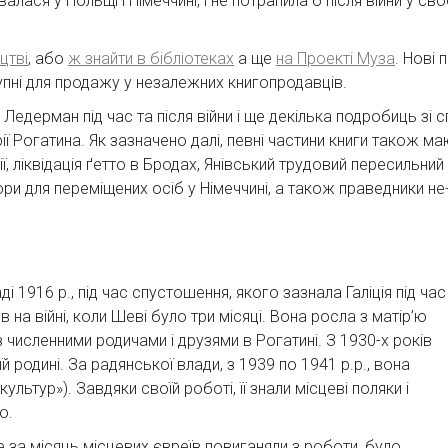
тувалася у Польщі і Німеччині, і не потрапила б після війни у с
цтві
, або
ж знайти в бібліотеках
а ще
на Проекті Муза
. Нові 
упні для продажу у незалежних книгопродавців.
 Ледерман під час та після війни і ще декілька подробиць зі сп
ії Рогатина. Як зазначено далі, певні частини книги також м
акції, ліквідація ґетто в Бродах, Янівський трудовий пересильни
бори для переміщених осіб у Німеччині, а також праведники не
 1916 р., під час спустошення, якого зазнала Галіція під час
в на війні, коли Шеві було три місяці. Вона росла з матір’ю
численними родичами і друзями в Рогатині. З 1930-х років
родині. За радянської влади, з 1939 по 1941 р.р., вона
ультур»). Завдяки своїй роботі, її знали місцеві поляки і
ю.
е за місяць місцевих євреїв повиганяли з роботи, було