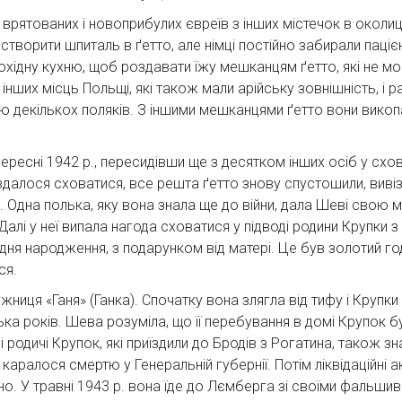
о врятованих і новоприбулих євреїв з інших містечок в окол
ворити шпиталь в ґетто, але німці постійно забирали пацієнт
хідну кухню, щоб роздавати їжу мешканцям ґетто, які не мог
 інших місць Польщі, які також мали арійську зовнішність, і
ю декількох поляків. З іншими мешканцями ґетто вони викопа
ересні 1942 р., пересидівши ще з десятком інших осіб у схов
им вдалося сховатися, все решта ґетто знову спустошили, вив
то. Одна полька, яку вона знала ще до війни, дала Шеві сво
Далі у неї випала нагода сховатися у підводі родини Крупки 
 дня народження, з подарунком від матері. Це був золотий годи
ся.
жниця «Ганя» (Ганка). Спочатку вона злягла від тифу і Крупк
ілька років. Шева розуміла, що її перебування в домі Крупок 
ші родичі Крупок, які приїздили до Бродів з Рогатина, також з
аралося смертю у Генеральній губернії. Потім ліквідаційні а
о. У травні 1943 р. вона їде до Лємберга зі своїми фальш