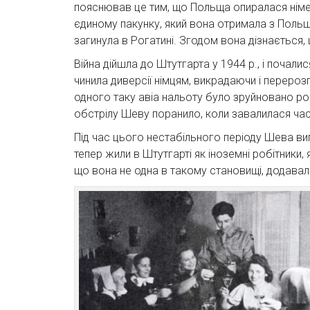
пояснював це тим, що Польща опиралася німець
єдиному пакунку, який вона отримала з Польщі
загинула в Рогатині. Згодом вона дізнається, 
Війна дійшла до Штутгарта у 1944 р., і почалис
чинила диверсії німцям, викрадаючи і перерозпо
одного таку авіа нальоту було зруйновано ро
обстрілу Шеву поранило, коли завалилася час
Під час цього нестабільного періоду Шева випа
тепер жили в Штутгарті як іноземні робітники,
що вона не одна в такому становищі, додавало