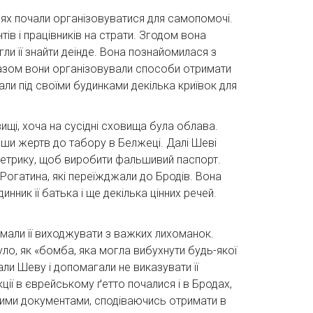
ицях почали організовуватися для самопомочі.
ів і працівників на страти. Згодом вона
ли її знайти деінде. Вона познайомилася з
 разом вони організовували способи отримати
ли під своїми будинками декілька криївок для
ищі, хоча на сусідні сховища була облава.
ізши жертв до табору в Белжеці. Далі Шеві
ю метрику, щоб виробити фальшивий паспорт.
з Рогатина, які переїжджали до Бродів. Вона
нник її батька і ще декілька цінних речей.
и мали її виходжувати з важких лихоманок.
було, як «бомба, яка могла вибухнути будь-якої
нали Шеву і допомагали не виказувати її
кції в єврейському ґетто почалися і в Бродах,
ивими документами, сподіваючись отримати в