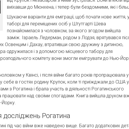
від Крупок і незабаром з ними зустрілася. Вони втекли ві
виїхавши до Мюнхена, і тепер були бездомними, які і біль
Шукаючи варіанти для еміграції, щоб почати нове життя, 
таборі для переміщених осіб у Штутгарті Шева
познайомилася з чоловіком, за якого згодом вийшла
заміж. Ізраель Ледерман, родом з Лодзя, врятувався піс
ких Освенцим і Дахау, втративши свою дружину з дитиною,
 пара одружилася і з допомогою місцевого табору для
го розподільчого комітету вони змогли емігрувати до Нью-Йор
чоловіком у Квінсі, і після війни багато років пропрацювала у
 себе в гостях родину Крупок, коли ті приїжджали до США у
тами з Рогатина і брала участь в діяльності Рогатинського
працювати над своїми спогадами. Книга вийшла друком вже пі
ю-Йорку.
ля досліджень Рогатина
атині під час війни вже наведено вище. Багато додаткових де