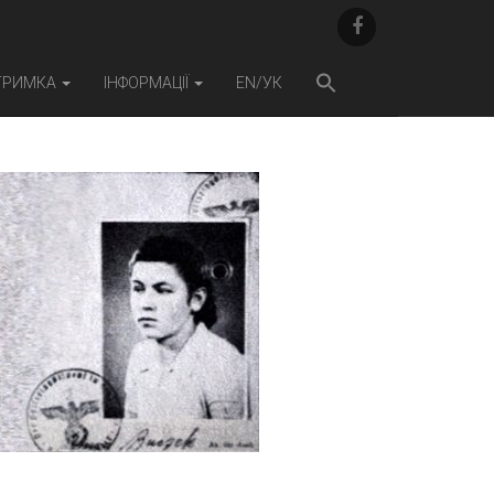
F
A
C
E
ТРИМКА
ІНФОРМАЦІЇ
EN/УК
B
O
O
K