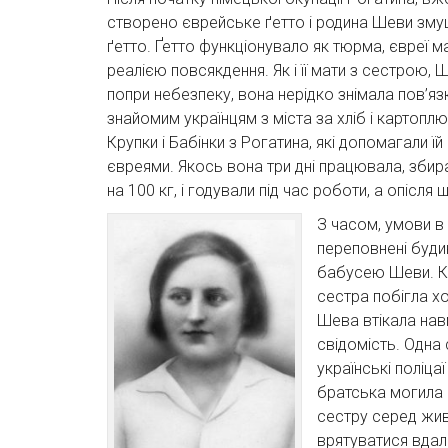
створено єврейське ґетто і родина Шеви зму
ґетто. Ґетто функціонувало як тюрма, євреї м
реалією повсякдення. Як і її мати з сестрою, Ш
попри небезпеку, вона нерідко знімала пов’язк
знайомим українцям з міста за хліб і картоплю
Крупки і Бабінки з Рогатина, які допомагали 
євреями. Якось вона три дні працювала, збир
на 100 кг, і годували під час роботи, а опісля
З часом, умови в 
переповнені будин
бабусею Шеви. Кол
сестра побігла хо
Шева втікала навм
свідомість. Одна 
українські поліцаї
братська могила 
сестру серед живи
врятуватися вдал