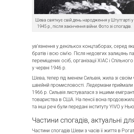
Шева святкує свій день народження у Штутгарті у
1945 р., після закінчення війни. Фото зі спогадів.
ув’язнення у декількох концтаборах, серед я
братів і всю сім’ю. Після недовгих залицянь
переміщених осіб, організації ХІАС і Спільно
у червні 1946 р.
Шева, тепер під іменем Сильвія, жила зі своїм 
швейній промисловості. Ледермани приймали у
1966 р. Сильвія листувалася з іншими емігран
товариства в США. На пенсії вона продовжила 
та інші речі були передані інституту YIVO у Нь
Частини спогадів, актуальні д
Частини спогадів Шеви з часів її життя в Рог