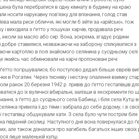
шена була перебратися в одну кімнату в будинку на краю
али носити нарукавну пов’язку для впізнання, голод став
ева мала риси обличчя, які могли б зійти за «арійські», тож
у і виходила з ґетто у пошуках харчів, продавала речі
, інколи за масло або сир. Вона, зокрема, згадує родини
їй і добре ставилися, незважаючи на заборону спілкуватися з
аючи картоплю в полі знайомого селянина у сусідньому селі
 ще якийсь час обмінювали на харчі пропоновані речі.
ґетто погіршувалися, бо поступово дедалі більше євреїв виган
ки в Рогатині. Через тисняву і нестачу опалення взимку старш
и ранок 20 березня 1942 р. привів до ґетто гестапівців для
ватися до їх вуличної вбиральні, залізши в екскременти по шию
ання, з ґетто до сусіднього села Бабинці, і біля села Кутці
селянка привела її до тями і забрала до себе додому, і зі с
 і гестапівці обшукували хати. З села було чути постріли біля 
на південній околиці. Наступного дня вона повернулася до ґ
х, але також дізналася про загибель багатьох інших своїх ро
ося лише маленькій купці.