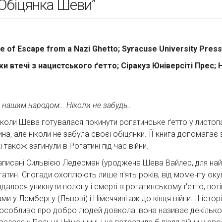
“Обіцянка Шеви”
e of Escape from a Nazi Ghetto; Syracuse University Press
и втечі з нацистського ґетто; Сіракуз Юніверсіті Прес; 
 з нашим народом… Ніколи не забудь…
, коли Шева готувалася покинути рогатинське ґетто у листопа
а, але ніколи не забула своєї обіцянки. ЇЇ книга допомагає
кі також загинули в Рогатині під час війни.
 написані Сильвією Ледерман (уроджена Шева Вайлер, для на
огатин. Спогади охоплюють лише п’ять років, від моменту окуп
 вдалося уникнути полону і смерті в рогатинському ґетто, поті
у Лємбергу (Львові) і Німеччині аж до кінця війни. ЇЇ історі
 і особливо про добро людей довкола: вона називає декілько