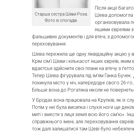
Після акції багат
Старша сестра Шеви Роза.
Шева допомогла ст
Фото зі спогадів.
організовувала по
іншими євреями з
фальшивих документів і для втечі, з допомого
переховування.
Шева пережила ще одну ліквідаційну акцію у в
Крім сім’ї Шеви і кількасот інших євреїв, як
вдаєтсья здійснити свої плани на втечу з ґет
Тепер Шева фігурувала під ім’ям Ганка Бучек. 
покинула місто у ніч, напередодні свого 26-го
Більше вона до Рогатина ніколи не повернеть
У Бродах вона працювала на Крупків, як їх слу
Потім у неї була висипка і спухлі ноги ще дек
миті і змести з лиця землі всю його сім’ю». Ін
справжнього імені, але переховування євреїв к
тож далі залишатися там Шеві було небезпечн