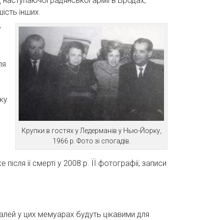
д наступаючої радянської армії в Бродах,
шість інших.
у
ля
ку
Крупки в гостях у Ледерманів у Нью-Йорку,
1966 р. Фото зі спогадів.
сля її смерті у 2008 р. ЇЇ фотографії, записи
талей у цих мемуарах будуть цікавими для