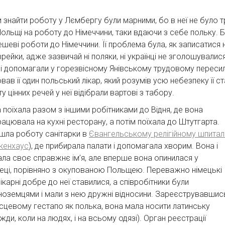
 знайти роботу у Лємбергу були марними, бо в неї не було т
Польщі на роботу до Німеччини, таки вдаючи з себе польку. Б
шеві роботи до Німеччини. Її проблема була, як записатися н
рейки, адже зазвичай ні поляки, ні українці не зголошувалися
і допомагали у горезвісному Янівському трудовому пересиль
ав її один польський лікар, який розумів усю небезпеку її с
 цінних речей у неї відібрали вартові з табору.
поїхала разом з іншими робітниками до Відня, де вона
ацювала на кухні ресторану, а потім поїхала до Штутгарта.
шла роботу санітарки в
Євангельському релігійному шпитал
кенхаус
), де прибирала палати і допомагала хворим. Вона і
ала своє справжнє ім’я, але вперше вона опинилася у
пеці, порівняно з окупованою Польщею. Переважно німецькі
ікарні добре до неї ставилися, а співробітники були
ноземцями і мали з нею дружні відносини. Зареєструвавшис
ісцевому гестапо як полька, вона мала носити латинську
вжди, коли на людях, і на всьому одязі). Орган реєстрації