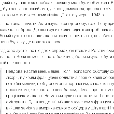
кій окупації, тож свободи поляків у місті були обмежені. В
, був зашифрований лист, де повідомлялося, що вся її сім’я
що вони стали жертвами ліквідації ґетто у червні 1943 р.
я часті авіа нальоти. Активізувалися і дії опору, тож Шеву п
діляючи зброю. До цієї групи входив один її співробітник з лік
бочий гуртожиток, але лікарня залишилася цілою, хоч і без 
тина будинку, де вона ховалася.
дково зустрічає ще двох єврейок, які втекли з Рогатинського
 як і вона. Вони не могли часто бачитися, бо ризикували бути
 їй впевненості.
Невдовзі настав кінець війні. Після чергового обстрілу с
лікарні, відкрили французькі солдати з першої хвилі союз
потрібні медики, щоб допомогти пораненим, а після капіту
союзниками, яке настало незабаром, Шева нарешті змог
працівникам лікарні. Не маючи куди повертатися, Шева та
емігрувати. Одна невдовзі виїхала з кузеном з французьк
вийшла заміж за американського офіцера у Штутгарті і 