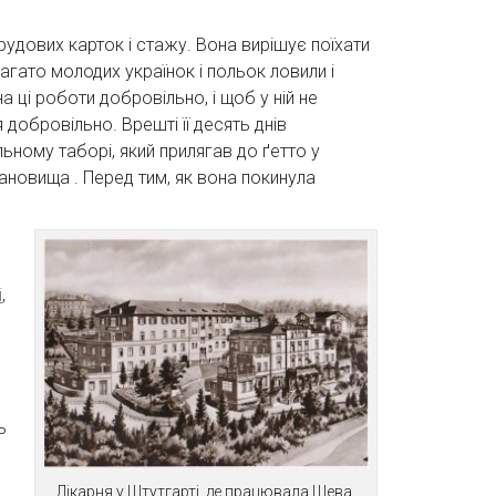
рудових карток і стажу. Вона вирішує поїхати
агато молодих українок і польок ловили і
а ці роботи добровільно, і щоб у ній не
 добровільно. Врешті її десять днів
ному таборі, який прилягав до ґетто у
тановища . Перед тим, як вона покинула
і
,
ь
Лікарня у Штутгарті, де працювала Шева.