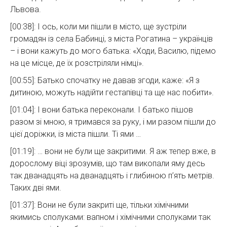
Львова.
[00:38]: І ось, коли ми пішли в місто, ще зустріли
громадян із села Бабинці, з міста Рогатина – українців
– і вони кажуть до мого батька: «Ходи, Василю, підемо
на це місце, де їх розстріляли німці».
[00:55]: Батько спочатку не давав згоди, каже: «Я з
дитиною, можуть надійти гестапівці та ще нас побити».
[01:04]: І вони батька переконали. І батько пішов
разом зі мною, я тримався за руку, і ми разом пішли до
цієї доріжки, із міста пішли. Ті ями …
[01:19]: … вони не були ще закритими. Я аж тепер вже, в
дорослому віці зрозумів, що там викопали яму десь
так дванадцять на дванадцять і глибиною п’ять метрів.
Таких дві ями.
[01:37]: Вони не були закриті ще, тільки хімічними
якимись сполуками: вапном і хімічними сполуками так