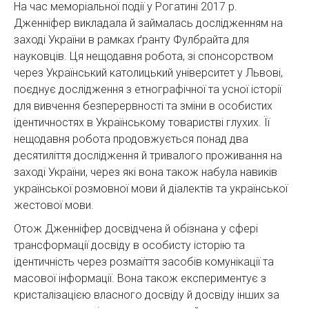
На час меморіальної події у Рогатині 2017 р.
Дженніфер викладала й займалась дослідженням на
заході України в рамках ґранту Фулбрайта для
науковців. Ця нещодавня робота, зі спонсорством
через Український католицький університет у Львові,
поєднує дослідження з етнографічної та усної історії
для вивчення безперервності та зміни в особистих
ідентичностях в Українському товаристві глухих. Її
нещодавня робота продовжується понад два
десятиліття дослідження й тривалого проживання на
заході України, через які вона також набула навиків
української розмовної мови й діалектів та української
жестової мови.
Отож Дженніфер досвідчена й обізнана у сфері
трансформації досвіду в особисту історію та
ідентичність через розмаїття засобів комунікації та
масової інформації. Вона також експериментує з
кристалізацією власного досвіду й досвіду інших за