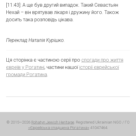
[11:43]: А ще був другий випадок. Такий Севастьян
Нехай – він врятував лікаря і дружину його. Також
досить така розповідь цікава.
Переклад Наталія Курішко.
Ця сторінка є частиною серії про
спогади про життя
євреїв у Рогатині
, частини нашої
історії єврейської
громади Рогатина
.
© 2015~2026
Rohatyn Jewish Heritage
. Registered Ukrainian NGO / ГО
«Єврейська спадщина Рогатина»
41047464.