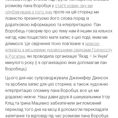
розмову пана Воробця у
статті новин, яку ми
опублікували з того дня
, проте на цій сторінці ми
повністю презентуємо його слова поряд із
додатковою інформацією та інтерпретацією. Пан
Воробець говорив про цю тему нам й іншим за кількох
нагод; нам пощастило мати запис з цієї події, яким ми
ділимося. Це свідчення тісно пов’язане з
низкою
інтерв’ю з місцевими українськими свідками Голокосту
в Рогатині
, які проводила організація “Яхад – Ін Унум”
минулого року (і з організацією яких допомагав пан
Воробець).
Цього дня нас супроводжувала Дженніфер Дікінсон
та зробила запис для цієї сторінки, а також художню
інтерпретацію спомину пана Воробця; все це ми
додаємо нижче. Наші давні друзі й шанувальники Ігор
Кліщ та Ірина Мацевко забезпечили англомовний
переклад того дня на місці й допомогли перекладати
запитання та відповіді під час розмови пана Воробця.