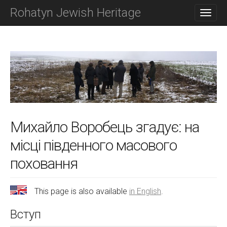
M
S
Rohatyn Jewish Heritage
K
A
I
I
P
N
T
O
M
C
E
O
N
N
T
U
E
N
T
Михайло Воробець згадує: на
місці південного масового
поховання
This page is also available
in English
.
Вступ