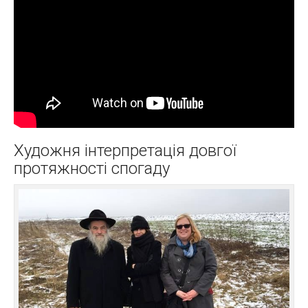
Художня інтерпретація довгої
протяжності спогаду