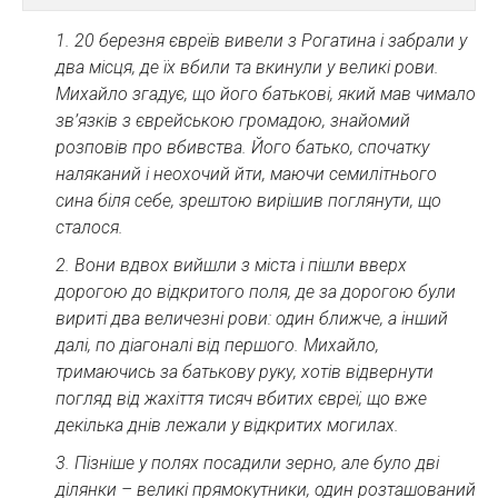
1. 20 березня євреїв вивели з Рогатина і забрали у
два місця, де їх вбили та вкинули у великі рови.
Михайло згадує, що його батькові, який мав чимало
зв’язків з єврейською громадою, знайомий
розповів про вбивства. Його батько, спочатку
наляканий і неохочий йти, маючи семилітнього
сина біля себе, зрештою вирішив поглянути, що
сталося.
2. Вони вдвох вийшли з міста і пішли вверх
дорогою до відкритого поля, де за дорогою були
вириті два величезні рови: один ближче, а інший
далі, по діагоналі від першого. Михайло,
тримаючись за батькову руку, хотів відвернути
погляд від жахіття тисяч вбитих євреї, що вже
декілька днів лежали у відкритих могилах.
3. Пізніше у полях посадили зерно, але було дві
ділянки – великі прямокутники, один розташований