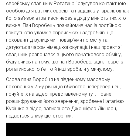
єврейську спадщину Рогатина і слугував контактною
особою для вцілілих євреїв та нащадків у Ізраїлі, однак
його зв’язок втратився через відхід у вічність тих, хто
вижив. Пан Воробець познайомив нас із постійною
присутністю уламків єврейських надгробків, що
поховані під вулицями і подвір’ями по місту та
датуються часом німецької окупації, і наш проект зі
спадщини розпочався з цього початкового обміну,
будуючись на тому, що пан Воробець, вцілілі євреї з
рогатинського ґетто й інші зробили у минулому.
Слова пана Воробця на південному масовому
поховання у 75-у річницю вбивства неперевершені;
почуйте їх на відео, представленому тут. Повне
розшифрування його звернення, зроблене Наталією
Курішко з відео, записаного Дженніфер Дікінсон,
подається внизу цієї сторінки.