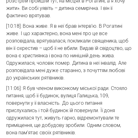
розстріли пройшли тут, на місцях в Рогатині, а я хочу
жити». Ви собі уявіть – дитина семирічна. І він її
фактично врятував.
[10:18]: Вона живе. Я в неї брав інтерв’ю. В Рогатині
живе. І що характерно, вона мені про це все
розповідала, врятувалася, покликали священика, щоб
він її охрестив – щоб її не вбили. Видав їй свідоцтво, що
вона є християнка і вона по нинішній день жива.
Одружилася, чоловік помер. Дитина в неї інвалід. Але
розповідала мені дуже старанно, з почуттям любові
до українських рятівників.
[11:06]: Я був членом виконкому міської ради. Стояло
питання, щоб її будинок, вулиця Галицька, 109,
повернути у її власність. До цього питання
прислухались і той будинок їй повернули. Її доня
одружилася тут, живуть гарно, відремонтували те
приміщення, ще добудову зробили. Одним словом,
вона пам’ятає своїх рятівників.