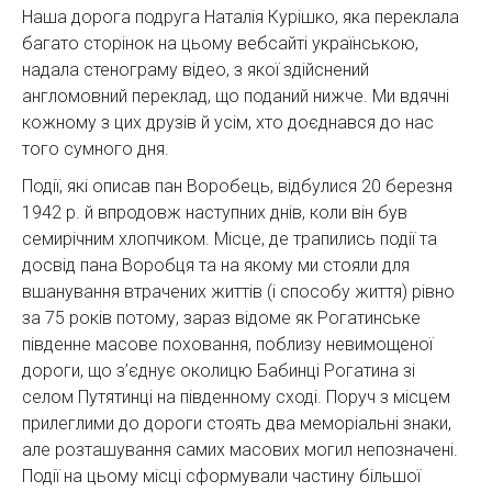
Наша дорога подруга Наталія Курішко, яка переклала
багато сторінок на цьому вебсайті українською,
надала стенограму відео, з якої здійснений
англомовний переклад, що поданий нижче. Ми вдячні
кожному з цих друзів й усім, хто доєднався до нас
того сумного дня.
Події, які описав пан Воробець, відбулися 20 березня
1942 р. й впродовж наступних днів, коли він був
семирічним хлопчиком. Місце, де трапились події та
досвід пана Воробця та на якому ми стояли для
вшанування втрачених життів (і способу життя) рівно
за 75 років потому, зараз відоме як Рогатинське
південне масове поховання, поблизу невимощеної
дороги, що з’єднує околицю Бабинці Рогатина зі
селом Путятинці на південному сході. Поруч з місцем
прилеглими до дороги стоять два меморіальні знаки,
але розташування самих масових могил непозначені.
Події на цьому місці сформували частину більшої