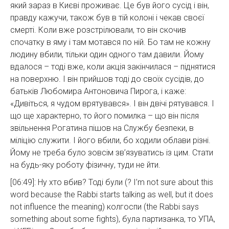
який зараз в Києві проживає. Це був його сусід і він,
правду кажучи, також був в тій колоні і чекав своєї
смерті. Коли вже розстрілювали, то він скочив
спочатку в яму і там мотався по ній. Бо там не кожну
людину вбили, тільки один одного там давили. Йому
вдалося – тоді вже, коли акція закінчилася – піднятися
на поверхню. І він прийшов тоді до своїх сусідів, до
батьків Любомира Антоновича Пирога, і каже:
«Дивіться, я чудом врятувався». І він двічі рятувався. І
що ще характерно, то його помилка – що він після
звільнення Рогатина пішов на Службу безпеки, в
міліцію служити. І його вбили, бо ходили облави різні.
Йому не треба було зовсім зв’язуватись із цим. Стати
на будь-яку роботу фізичну, туди не йти.
[06:49]: Ну хто вбив? Тоді були (? I’m not sure about this
word because the Rabbi starts talking as well, but it does
not influence the meaning) колгоспи (the Rabbi says
something about some fights), була партизанка, то УПА,