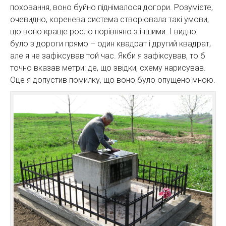
поховання, воно буйно піднімалося догори. Розумієте,
очевидно, коренева система створювала такі умови,
що воно краще росло порівняно з іншими. І видно
було з дороги прямо – один квадрат і другий квадрат,
але я не зафіксував той час. Якби я зафіксував, то б
точно вказав метри: де, що звідки, схему нарисував.
Оце я допустив помилку, що воно було опущено мною.