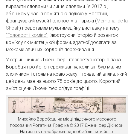
виразити словами чи лише словами. У 2017 р.,
збігшись у часі з пам’ятною подією у Рогатині,
французький музей Голокосту в Парижі (
Mémorial de la
Shoah
) представив мультимедійну виставку на тему
“Голокост і комікс”
, ілюструючи історію й розвиток
коміксу як мистецької форми, здатної досягати за
межами звичних кордонів переживання.
У стрічці нижче Дженніфер інтерпретує історію пана
Воробця про його переживання, коли він був малим
хлопчиком і стояв на краю жаху, і тривалий вплив, який
цей день мав на нього 75 років до цього. Короткий
зміст сцени Дженніфер слідує графіці.
Михайло Воробець на місці південного масового
поховання Рогатина. Графіка © 2017 Дженніфер Дікінсон.
Натисніть на зображення, щоб збільшити його.