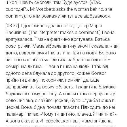
школі. Навіть сьогодні там буде зустріч («Так,
сьогодні?», Mr Vorobets asks the woman behind, she
confirms), то я їм розкажу, як тут все відбувалося.
[08:37]: І досі живе одна жіночка, Цапер Марія
Василівна. (The interpreter makes a comment.) І вона
врятувалася. Її мама фактично врятувала. Батька
розстріляли. Мама зібрала дитину вночі і сказала: «Іди,
доню, вздовж річки Гнила Липа. Іди на люди. Бо рано
чи пізно нас вб’ють». І дитина набралася відваги –
семирічна дитина – і вона пішла на люди. І так від
одного села блукала до другого, кожен боявся
прийняти дитину: покормили, помили і дальше
відправили в Львівську область. Так дитина блукала-
блукала по тому регіону. А опісля пішла вернулася у
село Липівка, сіла біля церкви, була Служба Божа в
церкві. Вона, бідна, почала плакати. Підходить до неї
паламар і питає: «Чому ти, дитино, плачеш? Чия ти є?».
А вона сказала: «Я єврейської нації, мама знищена,