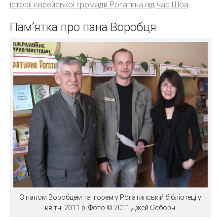
історії єврейської громади Рогатина під час Шоа
.
Пам’ятка про пана Воробця
З паном Воробцем та Ігорем у Рогатинській бібліотеці у
квітні 2011 р. Фото © 2011 Джей Осборн.