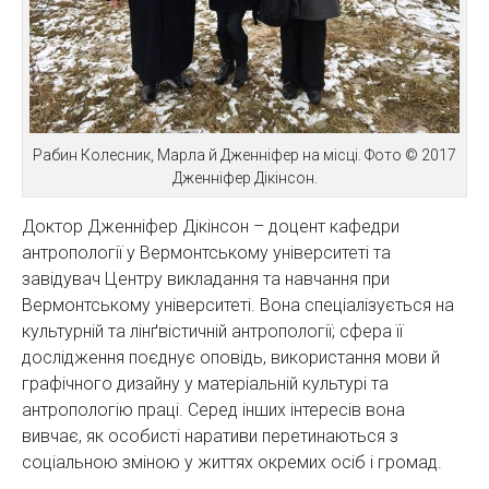
Рабин Колесник, Марла й Дженніфер на місці. Фото © 2017
Дженніфер Дікінсон.
Доктор Дженніфер Дікінсон – доцент кафедри
антропології у Вермонтському університеті та
завідувач Центру викладання та навчання при
Вермонтському університеті. Вона спеціалізується на
культурній та лінґвістичній антропології; сфера її
дослідження поєднує оповідь, використання мови й
графічного дизайну у матеріальній культурі та
антропологію праці. Серед інших інтересів вона
вивчає, як особисті наративи перетинаються з
соціальною зміною у життях окремих осіб і громад.