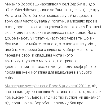
Михайло Воробець народився у селі Вербилівці (до
війни: Wierzbiłowce), лише за 2км на південь від центру
Рогатина. Його батько працював у цій місцевості,
тому сім’я часто бувала у Рогатині, а Михайло провів
своє доросле життя працюючи й мешкаючи у Рогатині
як вчитель та історик і в декількох інших ролях. Його
добре знають у Рогатині, частково через те, що він
був вчителем майже кожного, хто проживає у місті,
але й також через його відданість збереженню та
передачі історії й спадщини міста і його
мультикультурного минулого, що тривала
десятиліттями; він також виконує роль неофіційного
посла від імені Рогатина для відвідувачів з усього
світу.
Ми вперше зустріли пана Воробця у квітні 2011 р.
під
час наших других відвідин Рогатина після того, як зняли
помешкання у Львові, і під час тієї зустрічі ми дізналися
від Ігоря, що пан Воробець роками дбав про