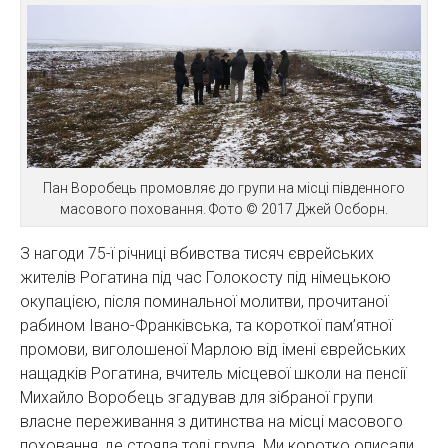
Пан Воробець промовляє до групи на місці південного
масового поховання. Фото © 2017 Джей Осборн.
З нагоди 75-ї річниці вбивства тисяч єврейських
жителів Рогатина під час Голокосту під німецькою
окупацією, після поминальної молитви, прочитаної
рабином Івано-Франківська, та короткої пам’ятної
промови, виголошеної Марлою від імені єврейських
нащадків Рогатина, вчитель місцевої школи на пенсії
Михайло Воробець згадував для зібраної групи
власне переживання з дитинства на місці масового
поховання, де стояла тоді група. Ми коротко описали