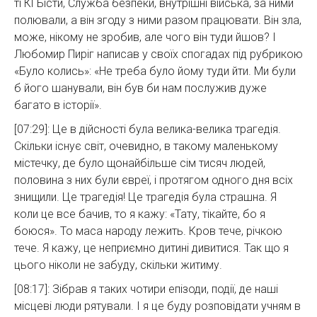
ті КГБісти, Служба безпеки, внутрішні війська, за ними
полювали, а він згоду з ними разом працювати. Він зла,
може, нікому не зробив, але чого він туди йшов? І
Любомир Пиріг написав у своїх спогадах під рубрикою
«Було колись»: «Не треба було йому туди йти. Ми були
б його шанували, він був би нам послужив дуже
багато в історії».
[07:29]: ​​Це в дійсності була велика-велика трагедія.
Скільки існує світ, очевидно, в такому маленькому
містечку, де було щонайбільше сім тисяч людей,
половина з них були євреї, і протягом одного дня всіх
знищили. Це трагедія! Це трагедія була страшна. Я
коли це все бачив, то я кажу: «Тату, тікайте, бо я
боюся». То маса народу лежить. Кров тече, річкою
тече. Я кажу, це неприємно дитині дивитися. Так що я
цього ніколи не забуду, скільки житиму.
[08:17]: Зібрав я таких чотири епізоди, події, де наші
місцеві люди рятували. І я це буду розповідати учням в