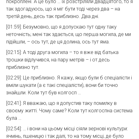
покроплені. А це було … їх розстріляли двадцятого, то я
так здогадуюсь, що я міг бути тоді через два – на
третій день, десь так приблизно. Два дні.
[01:59]: Безумовно, що я допускаю тут одну таку
неточність; мені так здається, що перша могила, де ми
підійшли, – ось тут, де ця долина, ось тут яма.
[02:15]: А тоді друга могила – то я вже від батька
трошки відлучився, на пару метрів – і от десь
приблизно тут.
[02:29]: ​​Це приблизно. Я кажу, якщо були б спеціалісти і
вміли шукати (а є такі спеціалісти), вони би точно
знайшли. Коли тут був колгосп …
[02:41]: Я вважаю, що я допустив таку помилку в
своєму житті. Чому саме? Коли тут колгоспна система
була …
[02:54]: … і вони на цьому місці сіяли зернові культури:
ячмінь, пшеницю і так далі, то на тому місці, де було