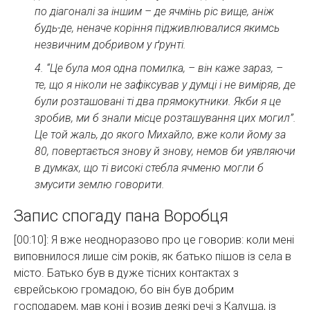
по діагоналі за іншим – де ячмінь ріс вище, аніж
будь-де, неначе коріння підживлювалися якимсь
незвичним добривом у ґрунті.
4. “Це була моя одна помилка, – він каже зараз, –
те, що я ніколи не зафіксував у думці і не виміряв, де
були розташовані ті два прямокутники. Якби я це
зробив, ми б знали місце розташування цих могил”.
Це той жаль, до якого Михайло, вже коли йому за
80, повертається знову й знову, немов би уявляючи
в думках, що ті високі стебла ячменю могли б
змусити землю говорити.
Запис спогаду пана Воробця
[00:10]: Я вже неодноразово про це говорив: коли мені
виповнилося лише сім років, як батько пішов із села в
місто. Батько був в дуже тісних контактах з
єврейською громадою, бо він був добрим
господарем, мав коні і возив деякі речі з Калуша, із