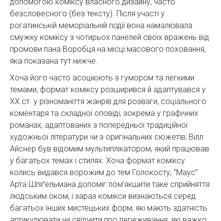
допомогою коміксу власного дизайну, часто
безсловесного (без тексту). Після участі у
рогатинській меморіальній події вона намалювала
смужку коміксу з чотирьох панелей своїх вражень від
промови пана Воробця на місці масового поховання,
яка показана тут нижче.
Хоча його часто асоціюють з гумором та легкими
темами, формат коміксу розширився й адаптувався у
ХХ ст. у різноманіття жанрів для розваги, соціального
коментаря та складної оповіді, зокрема у графічних
романах, адаптованих з попередньої традиційної
художньої літератури чи з оригінальних сюжетів; Вілл
Айснер був відомим мультиплікатором, який працював
у багатьох темах і стилях. Хоча формат коміксу
колись видався ворожим до тем Голокосту, “Маус”
Арта Шпіґельмана допоміг пом’якшити таке сприйняття
людським оком, і зараз комікси визнаються серед
багатьох інших мистецьких форм, які мають здатність
артикулювати чи свідчити про переживання, які важко