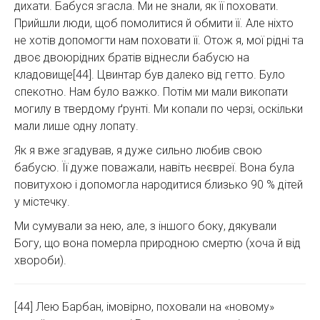
дихати. Бабуся згасла. Ми не знали, як її поховати.
Прийшли люди, щоб помолитися й обмити її. Але ніхто
не хотів допомогти нам поховати її. Отож я, мої рідні та
двоє двоюрідних братів віднесли бабусю на
кладовище[44]. Цвинтар був далеко від гетто. Було
спекотно. Нам було важко. Потім ми мали викопати
могилу в твердому ґрунті. Ми копали по черзі, оскільки
мали лише одну лопату.
Як я вже згадував, я дуже сильно любив свою
бабусю. Її дуже поважали, навіть неєвреї. Вона була
повитухою і допомогла народитися близько 90 % дітей
у містечку.
Ми сумували за нею, але, з іншого боку, дякували
Богу, що вона померла природною смертю (хоча й від
хвороби).
[44] Лею Барбан, імовірно, поховали на «новому»