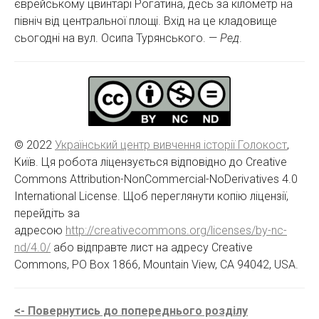
єврейському цвинтарі Рогатина, десь за кілометр на
північ від центральної площі. Вхід на це кладовище
сьогодні на вул. Осипа Турянського. —
Ред
.
© 2022
Український центр вивчення історії Голокост
,
Київ. Ця робота ліцензується відповідно до Creative
Commons Attribution-NonCommercial-NoDerivatives 4.0
International License. Щоб переглянути копію ліцензії,
перейдіть за
адресою
http://creativecommons.org/licenses/by-nc-
nd/4.0/
або відправте лист на адресу Creative
Commons, PO Box 1866, Mountain View, CA 94042, USA.
<- Повернутись до попереднього розділу