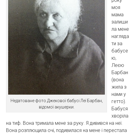
року
моя
мама
залиши
ла мене
нагляда
ти за
бабусе
ю,
Леєю
Барбан
(вона
жила з
нами у
Недатоване фото Джекової бабусі Леї Барбан,
гетто).
відомої акушерки.
Бабуся
хворіла
на тиф. Вона тримала мене за руку. Я дивився на неї.
Вона розплющила очі, подивилася на мене і перестала