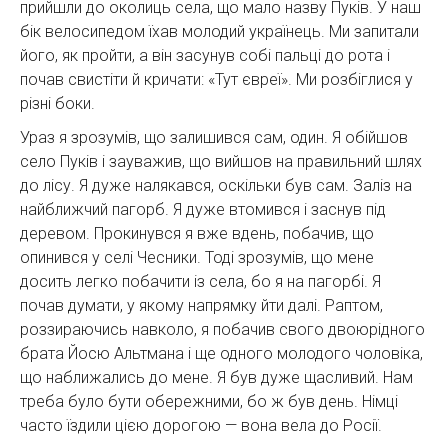
прийшли до околиць села, що мало назву Пуків. У наш
бік велосипедом їхав молодий українець. Ми запитали
його, як пройти, а він засунув собі пальці до рота і
почав свистіти й кричати: «Тут євреї». Ми розбіглися у
різні боки.
Ураз я зрозумів, що залишився сам, один. Я обійшов
село Пуків і зауважив, що вийшов на правильний шлях
до лісу. Я дуже налякався, оскільки був сам. Заліз на
найближчий пагорб. Я дуже втомився і заснув під
деревом. Прокинувся я вже вдень, побачив, що
опинився у селі Чесники. Тоді зрозумів, що мене
досить легко побачити із села, бо я на пагорбі. Я
почав думати, у якому напрямку йти далі. Раптом,
роззираючись навколо, я побачив свого двоюрідного
брата Йосю Альтмана і ще одного молодого чоловіка,
що наближались до мене. Я був дуже щасливий. Нам
треба було бути обережними, бо ж був день. Німці
часто їздили цією дорогою — вона вела до Росії.