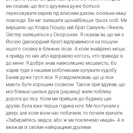
він сказав, що його дружина дуже боїться
переховувати євреїв під власним дахом, оскільки німці
повсюди. Він міг залишити щонайбільше трьох осіб. Ми
вирішили, що Клара Глоцер, мій брат Самуель і Янкель
Ойстер залишаться у Сікорських. Я сказав їм, що ми з
Йосею (двоюрідний брат) відправимося на пошуки
іншого сховку в ближніх лісах. А коли знайдемо місце,
я прийду по них або відправлю когось, хто приведе їх
до мене. Я добре знав навколишню місцевість, бо
ходив туди з нашими робітниками купувати худобу.
Бачив дуже густі ліси. Я усвідомлював, що ці ліси
мають бути хорошим сховком. Також пригадував, що
мої близькі шкільні друзі (українці) жили поблизу
дороги до лісу. Коли ми прийшли до будинку цих
друзів, була вже перша година ночі. Ми постукали у
двері, але коли вони нас побачили, то почали кричати:
«Забирайтесь звідси, або ж ми покличемо німців». А я
вважав їх своїми найкращими друзями.