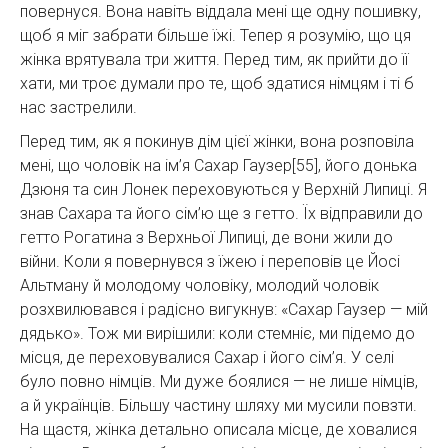
повернуся. Вона навіть віддала мені ще одну пошивку,
щоб я міг забрати більше їжі. Тепер я розумію, що ця
жінка врятувала три життя. Перед тим, як прийти до її
хати, ми троє думали про те, щоб здатися німцям і ті б
нас застрелили.
Перед тим, як я покинув дім цієї жінки, вона розповіла
мені, що чоловік на ім’я Сахар Гаузер[55], його донька
Дзюня та син Лонек переховуються у Верхній Липиці. Я
знав Сахара та його сім’ю ще з гетто. Їх відправили до
гетто Рогатина з Верхньої Липиці, де вони жили до
війни. Коли я повернувся з їжею і переповів це Йосі
Альтману й молодому чоловіку, молодий чоловік
розхвилювався і радісно вигукнув: «Сахар Гаузер — мій
дядько». Тож ми вирішили: коли стемніє, ми підемо до
місця, де переховувалися Сахар і його сім’я. У селі
було повно німців. Ми дуже боялися — не лише німців,
а й українців. Більшу частину шляху ми мусили повзти.
На щастя, жінка детально описала місце, де ховалися