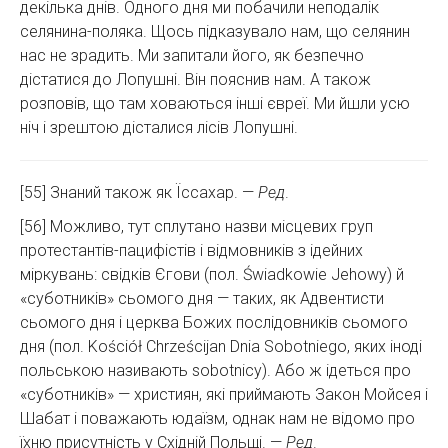
декілька днів. Одного дня ми побачили неподалік
селянина-поляка. Щось підказувало нам, що селянин
нас не зрадить. Ми запитали його, як безпечно
дістатися до Лопушні. Він пояснив нам. А також
розповів, що там ховаються інші євреї. Ми йшли усю
ніч і зрештою дісталися лісів Лопушні.
[55] Знаний також як Їссахар. —
Ред
.
[56] Можливо, тут сплутано назви місцевих груп
протестантів-пацифістів і відмовників з ідейних
міркувань: свідків Єгови (пол. Świadkowie Jehowy) й
«суботників» сьомого дня — таких, як Адвентисти
сьомого дня і церква Божих послідовників сьомого
дня (пол. Kościół Chrześcijan Dnia Sobotniego, яких іноді
польською називають sobotnicy). Або ж ідеться про
«суботників» — християн, які приймають Закон Мойсея і
Шабат і поважають юдаїзм, однак нам не відомо про
їхню присутність у Східній Польщі. —
Ред
.