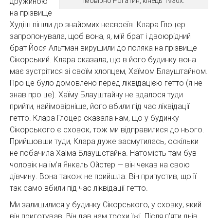
імовірно Рогатин, кінець 1930­х.
дружиною
на прізвище
Худіш пішли до знайомих неєвреїв. Клара Глоцер
запропонувала, щоб вона, я, мій брат і двоюрідний
брат Йося Альтман вирушили до поляка на прізвище
Сікорський. Клара сказала, що в його будинку вона
має зустрітися зі своїм хлопцем, Хаїмом Блауштайном.
Про це було домовлено перед ліквідацією гетто (я не
знав про це). Хаїму Блауштайну не вдалося туди
прийти, найімовірніше, його вбили під час ліквідації
гетто. Клара Глоцер сказала нам, що у будинку
Сікорського є сховок, тож ми відправилися до нього.
Прийшовши туди, Клара дуже засмутилась, оскільки
не побачила Хаїма Блаушстайна. Натомість там був
чоловік на ім’я Янкель Ойстер — він чекав на свою
дівчину. Вона також не прийшла. Він припустив, що її
так само вбили під час ліквідації гетто.
Ми залишилися у будинку Сікорського, у сховку, який
він приготував. Він дав нам трохи їжі. Після п’яти днів