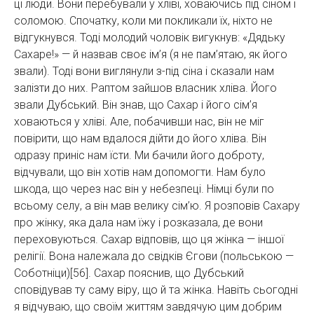
ці люди. Вони перебували у хліві, ховаючись під сіном і
соломою. Спочатку, коли ми покликали їх, ніхто не
відгукнувся. Тоді молодий чоловік вигукнув: «Дядьку
Сахаре!» — й назвав своє ім’я (я не пам’ятаю, як його
звали). Тоді вони виглянули з-під сіна і сказали нам
залізти до них. Раптом зайшов власник хліва. Його
звали Дубський. Він знав, що Сахар і його сім’я
ховаються у хліві. Але, побачивши нас, він не міг
повірити, що нам вдалося дійти до його хліва. Він
одразу приніс нам їсти. Ми бачили його доброту,
відчували, що він хотів нам допомогти. Нам було
шкода, що через нас він у небезпеці. Німці були по
всьому селу, а він мав велику сім’ю. Я розповів Сахару
про жінку, яка дала нам їжу і розказала, де вони
переховуються. Сахар відповів, що ця жінка — іншої
релігії. Вона належала до свідків Єгови (польською —
Соботніци)[56]. Сахар пояснив, що Дубський
сповідував ту саму віру, що й та жінка. Навіть сьогодні
я відчуваю, що своїм життям завдячую цим добрим