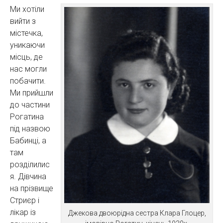
Ми хотіли
вийти з
містечка,
уникаючи
місць, де
нас могли
побачити.
Ми прийшли
до частини
Рогатина
під назвою
Бабинці, а
там
розділилис
я. Дівчина
на прізвище
Стриєр і
лікар із
Джекова двоюрідна сестра Клара Глоцер,