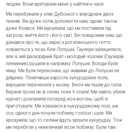
людям. Вони врятували мене у найтяжчі часи.
Ми перебували у хліві Дубського впродовж двох
тижнів. Він дуже хотів допомогти нам, однак також
дуже боявся. Ми відчували, що ми поставили під
загрозу життя його і його сім’ї. Він повідомив нам, що
дізнався про те, що євреї з рогатинського гетто
ховаються у лісах біля Лопушні. Гаузери залишилися,
але я, мій двоюрідний брат і молодий чоловік (Гаузерів
племінник) рушили в напрямку Лопушні. Всюди були
німці. Ми були переконані, що живими до Лопушні не
дійдемо. Помітивши заросле кукурудзяне поле,
вирішили перечекати у ньому. Вночі ми пішли до села.
Вкрали трохи їжі в селян, поки ті спали. Ми навіть убили
курчат і розпалили посеред ночі вогонь, щоб їх
приготувати. Ми ховалися в кукурудзяному полі, аж
ось одного дня почули поблизу голоси і шум. Ми
зрозуміли, що то селяни йдуть зрізати кукурудзу. Тож
ми перебігли у невеличкий лісок поблизу. Були там