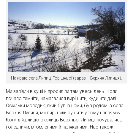
На краю села Липиці Горішньої (зараз – Верхня Липиця).
Ми залізли в кущі й просиділи там увесь день. Коли
почало темніти, намагалися вирішити, куди йти далі.
Оскільки молодик, який був із нами, був родом із села
Верхня Липиця, ми вирішили рушити у тому напрямку.
Коли дійшли до околиць Верхньої Липиці, почувались
голодними, втомленими й наляканими. Нас також