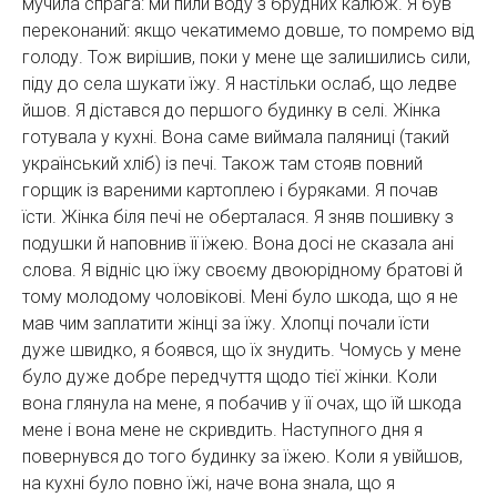
мучила спрага: ми пили воду з брудних калюж. Я був
переконаний: якщо чекатимемо довше, то помремо від
голоду. Тож вирішив, поки у мене ще залишились сили,
піду до села шукати їжу. Я настільки ослаб, що ледве
йшов. Я дістався до першого будинку в селі. Жінка
готувала у кухні. Вона саме виймала паляниці (такий
український хліб) із печі. Також там стояв повний
горщик із вареними картоплею і буряками. Я почав
їсти. Жінка біля печі не оберталася. Я зняв пошивку з
подушки й наповнив її їжею. Вона досі не сказала ані
слова. Я відніс цю їжу своєму двоюрідному братові й
тому молодому чоловікові. Мені було шкода, що я не
мав чим заплатити жінці за їжу. Хлопці почали їсти
дуже швидко, я боявся, що їх знудить. Чомусь у мене
було дуже добре передчуття щодо тієї жінки. Коли
вона глянула на мене, я побачив у її очах, що їй шкода
мене і вона мене не скривдить. Наступного дня я
повернувся до того будинку за їжею. Коли я увійшов,
на кухні було повно їжі, наче вона знала, що я