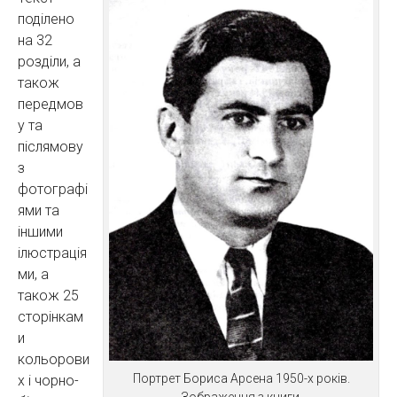
поділено
на 32
розділи, а
також
передмов
у та
післямову
з
фотографі
ями та
іншими
ілюстрація
ми, а
також 25
сторінкам
и
кольорови
Портрет Бориса Арсена 1950-х років.
х і чорно-