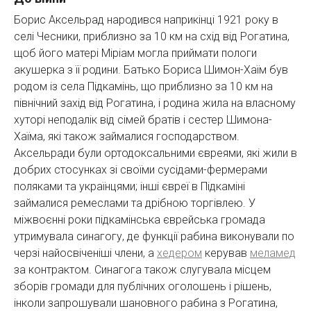
Борис Аксельрад народився наприкінці 1921 року в
селі Чесники, приблизно за 10 км на схід від Рогатина,
щоб його матері Міріам могла приймати пологи
акушерка з її родини. Батько Бориса Шимон-Хаїм був
родом із села Підкамінь, що приблизно за 10 км на
північний захід від Рогатина, і родина жила на власному
хуторі неподалік від сімей братів і сестер Шимона-
Хаїма, які також займалися господарством.
Аксельради були ортодоксальними євреями, які жили в
добрих стосунках зі своїми сусідами-фермерами
поляками та українцями; інші євреї в Підкаміні
займалися ремеслами та дрібною торгівлею. У
міжвоєнні роки підкамінська єврейська громада
утримувала синагогу, де функції рабина виконували по
черзі найосвіченіші члени, а
хедером
керував
меламед
за контрактом. Синагога також слугувала місцем
зборів громади для публічних оголошень і рішень,
інколи запрошували шановного рабина з Рогатина,