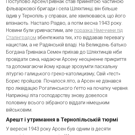
Поступово Арсен/Гривнак став прийнятою частиною
фільваркової бригади і села Шляхтинці; він більше
їздив у Тернопіль у справах, але хвилювався, що його
впізнають. Настало Різдво, а потім весна 1943 року.
Новини були уривчастими, але
поразка Німеччини під
Сталінградом
збентежила тих, хто віддавав перевагу
нацистам, а не Радянській владі. На Великдень батько
Богдана Гривнака Семен приїхав до Шляхтинців ніби
провідати сина, надаючи Арсену неоціненне прикриття
та допомагаючи йому краще зрозуміти пасхальну
літургію галицького греко-католицизму; Свій «тест»
Борис пройшов. Почалося літо, а Арсен не дізнався
про ліквідацію Рогатинського ґетто на початку червня.
Наприкінці літа господарству знову довелося
половину всього зібраного віддати німецьким
військовим.
Арешт і утримання в Тернопільській тюрмі
У вересні 1943 року Арсен був одним із десяти