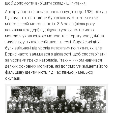
щоб допомогти вирішити складніші питання.
Автор у своїх спогадах наголошує, що до 1939 року в
Підкаміні він взагалі не був свідком міжетнічних чи
міжконфесійних конфліктів. З 6 років (після року
навчання в хедері) відвідував уроки польською
мовою з українською мовою та літературою двічі на
тиждень, у п’ятикласній школі в селі. Єврейські діти
були звільнені від уроків
катехизму
по п’ятницях, але
Борис часто залишався з цікавості, щоб спостерігати
за уроками греко-католиків, і таким чином навчився
деяких основних молитов, які допомогли зміцнити його
фальшиву ідентичність під час пізньої німецької
окупації.