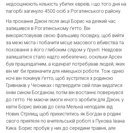
недооцінюють кількість убитих євреїв, і що того дня на
пагорбі загинуло 4500 осіб з Рогатинського району.
На прохання Дзюні після акції Борис на деякий час
залишився в Рогатинському ґетто. Він
використовував свою фальшиву посвідку, щоб вийти
за межі міста і побачити місце масового вбивства та
поховання з його глибоким слідом у ґрунті. Невдовзі
залишатися стало надто небезпечно, оскільки Арсен
був працездатним, а юденрат потребував людей, яких
він міг би призначити для німецької роботи. Тож однієї
ночі він покинув ґетто, щоб зустрітися з родиною
Гривнаків у Чесниках і підтвердити свій план видатися
їхнім сином Богданом; потім він востаннє повернувся
до гетто. Не маючи змоги нічого зробити для Дзюні, у
квітні Борис виїхав до села Мельна неподалік від
Нових Стрілищ, щоб прихиститись як Богдан в родині
свого приятеля по вчительській роботі з Пукова Івана
Кика. Борис пробув у них до середини травня, але