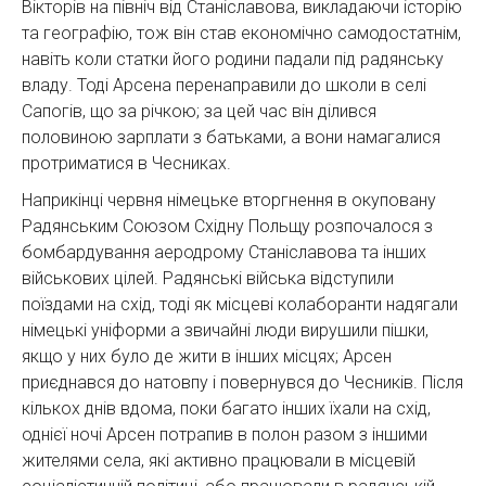
Вікторів на північ від Станіславова, викладаючи історію
та географію, тож він став економічно самодостатнім,
навіть коли статки його родини падали під радянську
владу. Тоді Арсена перенаправили до школи в селі
Сапогів, що за річкою; за цей час він ділився
половиною зарплати з батьками, а вони намагалися
протриматися в Чесниках.
Наприкінці червня німецьке вторгнення в окуповану
Радянським Союзом Східну Польщу розпочалося з
бомбардування аеродрому Станіславова та інших
військових цілей. Радянські війська відступили
поїздами на схід, тоді як місцеві колаборанти надягали
німецькі уніформи а звичайні люди вирушили пішки,
якщо у них було де жити в інших місцях; Арсен
приєднався до натовпу і повернувся до Чесників. Після
кількох днів вдома, поки багато інших їхали на схід,
однієї ночі Арсен потрапив в полон разом з іншими
жителями села, які активно працювали в місцевій