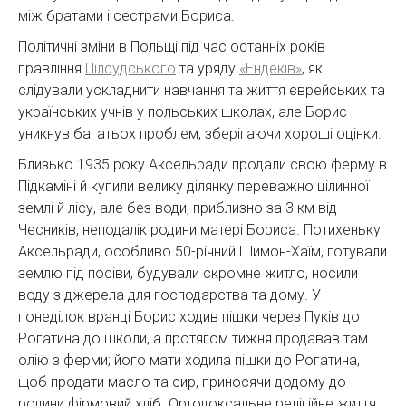
між братами і сестрами Бориса.
Політичні зміни в Польщі під час останніх років
правління
Пілсудського
та уряду
«Ендеків»
, які
слідували ускладнити навчання та життя єврейських та
українських учнів у польських школах, але Борис
уникнув багатьох проблем, зберігаючи хороші оцінки.
Близько 1935 року Аксельради продали свою ферму в
Підкаміні й купили велику ділянку переважно цілинної
землі й лісу, але без води, приблизно за 3 км від
Чесників, неподалік родини матері Бориса. Потихеньку
Аксельради, особливо 50-річний Шимон-Хаїм, готували
землю під посіви, будували скромне житло, носили
воду з джерела для господарства та дому. У
понеділок вранці Борис ходив пішки через Пуків до
Рогатина до школи, а протягом тижня продавав там
олію з ферми; його мати ходила пішки до Рогатина,
щоб продати масло та сир, приносячи додому до
родини фірмовий хліб. Ортодоксальне релігійне життя