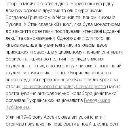
історії з місячною стипендією. Борис покинув рідну
домівку разом із друзями та однокурсниками
Богданом Гривнаком із Чесників та Іваном Киком із
Пукова. У Станіславській школі, яка була монастирем
до закриття совєтами, послідували інтенсивні щоденні
лекції та самонавчання. Одного дня після того, як
кілька кандидатів у вчителі зникли з класів, двоє
приїжджих «товаришів у цивільному» почали опитувати
Бориса та інших про політичні погляди зниклих
студентів та інших, а потім знову опитали їх, коли інший
студент мовчки зник. ; Пізніше Борис дізнався, що
зниклі студенти переїхали через Карпати до Кракова,
столиці
нацистського Генерал-губернаторства
і місця
розташування антирадянської колабораціоністської
організації українських націоналістів
Володимира
Кубійовича
.
У липні 1940 року Арсен склав випускні іспити і
отримав призначення працювати в новій школі в селі