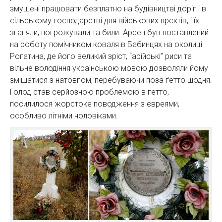
змушені працювати безплатно на будівництві доріг і в
сільському господарстві для військових прєктів, і їх
зганяли, погрожували та били. Арсен був поставлений
на роботу помічником коваля в Бабинцях на околиці
Рогатина, де його великий зріст, “арійські” риси та
вільне володіння українською мовою дозволяли йому
змішатися з натовпом, перебуваючи поза ґетто щодня.
Голод став серйозною проблемою в гетто,
посилилося жорстоке поводження з євреями,
особливо літніми чоловіками.