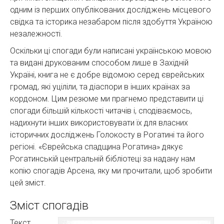
одним із перших опублікованих досліджень місцевого
свідка та історика незабаром після здобуття Україною
незалежності.
Оскільки ці спогади були написані українською мовою
та видані друкованим способом лише в Західній
Україні, книга не є добре відомою серед єврейських
громад, які уціліли, та діаспори в інших країнах за
кордоном. Цим резюме ми прагнемо представити ці
спогади більшій кількості читачів і, сподіваємось,
надихнути інших використовувати їх для власних
історичних досліджень Голокосту в Рогатині та його
регіоні. «Єврейська спадщина Рогатина» дякує
Рогатинській центральній бібліотеці за надану нам
копію спогадів Арсена, яку ми прочитали, щоб зробити
цей зміст.
Зміст спогадів
Текст