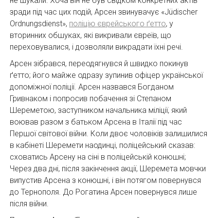
не шукали. Хоча він не був свідком конкретних актів
зради під час цих подій, Арсен звинувачує «Jüdischer
Ordnungsdienst»,
поліцію єврейського ґетто
, у
вторинних обшуках, які викривали євреїв, що
переховувалися, і дозволяли викрадати їхні речі.
Арсен зібрався, переодягнувся й швидко покинув
ґетто; його майже одразу зупинив офіцер української
допоміжної поліції. Арсен назвався Богданом
Гривнаком і попросив побачення зі Степаном
Шереметою, заступником начальника міліції, який
воював разом з батьком Арсена в Італії під час
Першої світової війни. Коли двоє чоловіків залишилися
в кабінеті Шеремети наодинці, поліцейський сказав:
сховатись Арсену на сіні в поліцейській конюшні;
Через два дні, після закінчення акції, Шеремета мовчки
випустив Арсена з конюшні, і він потягом повернувся
до Тернополя. До Рогатина Арсен повернувся лише
після війни.