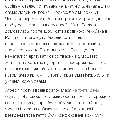
сусідам, сталася очікувана неприємність: наказ від тих
самих людей, які побили Бориса, до сім’ї покинути
Чесники і переїхати в Рогатин протягом трьох днів, так
щоб у селі не залишилося євреїв. Мати Бориса
домовилась про те, щоб жити з родиною Рейхбаха в
Рогатині, і вся родина Аксельрадів пішла з
навантаженим возом і також двома коровами та
двома конями до Рогатина через Пуків, де вони
намагалися врятувати своїх тварин від місцевих
жителів, які хотіли їх відібрати. Незабаром після того
приїхали німецькі військові, яких зустріли в Рогатині
натовпами з квітами та транспарантами німецькою та
українською мовами.
Агресія проти євреїв розпочалася
на третій день
окупації
. Як також повідомлялося іншими які пережили
ґетто Рогатина, євреї були обмежені в певній зоні,
змушені носити пов’язку з зіркою Давида, їхні
резиденції поза ґетто були конфісковані, вони були