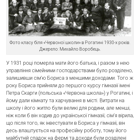
Фото класу біля «Червоної школи» в Рогатині 1930-х років.
Джерело: Михайло Воробець.
У 1931 році померла мати його батька, і разом з нею
управління сімейними господарствами було розділено,
залишивши сім’ю Бориса з меншими доходами. Того ж
року Бориса прийняли до першого курсу гімназії імені
Петра Скарги (польська «Червона школа») у Рогатині, і
йому дали кімнату та харчування в місті. Витрати на
школу і його житло були великі для родини, але менші,
ніж коли б він ходив до української гімназії; сім’я вірила,
що після того, як інвестувати в Бориса у гімназії, він
десь влаштується на професійну роботу, тому його
майбутній спадок на фермі та доходи були розділені