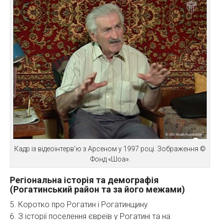
Кадр із відеоінтерв’ю з Арсеном у 1997 році. Зображення ©
Фонд «Шоа».
Регіональна історія та демографія
(Рогатинський район та за його межами)
5. Коротко про Рогатин і Рогатинщину
6. З історії поселення євреїв у Рогатині та на