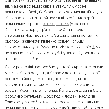
був убитий частково за його рятувальні дії. На відміну
від майже всіх інших євреїв, які уціліли, Арсен
залишився в Західній Україні після закінчення війни і до
кінця свого життя; в той час як кілька інших євреїв
залишилися в регіоні
«Прикарпаття»
(українські
Карпати та їх передгір’я в Івано-Франківській,
Львівській, Чернівецькій та Закарпатській областях
сьогодні, з’єднуючи південно-східну Польщу,
Чехословаччину та Румунію в міжвоєнний період), ми
не знаємо про інших, хто опублікував свій досвід до,
під час і після війни.
Окрім розповіді про особисту історію Арсена, спогади
містять кілька розділів, які разом дають огляд історії
регіону та його демографії, зокрема сіл, містечок і
міст, де він жив, а також інших визначних місць на
західній Україні, які він вивчав. Його дослідження було
особливо ретельним щодо подій, людей і наслідків
Голокосту, з особливим наголосом на регіональних
причинах знищення галицьких євреїв, що зробило його