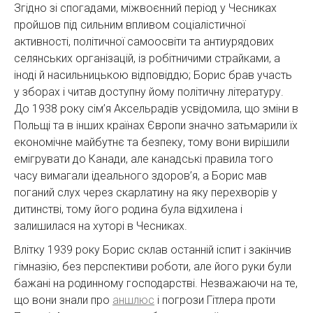
Згідно зі спогадами, міжвоєнний період у Чесниках
пройшов під сильним впливом соціалістичної
активності, політичної самоосвіти та антиурядових
селянських організацій, із робітничими страйками, а
іноді й насильницькою відповіддю; Борис брав участь
у зборах і читав доступну йому політичну літературу.
До 1938 року сім’я Аксельрадів усвідомила, що зміни в
Польщі та в інших країнах Європи значно затьмарили їх
економічне майбутнє та безпеку, тому вони вирішили
емігрувати до Канади, але канадські правила того
часу вимагали ідеального здоров’я, а Борис мав
поганий слух через скарлатину на яку перехворів у
дитинстві, тому його родина була відхилена і
залишилася на хуторі в Чесниках.
Влітку 1939 року Борис склав останній іспит і закінчив
гімназію, без перспективи роботи, але його руки були
бажані на родинному господарстві. Незважаючи на те,
що вони знали про
аншлюс
і погрози Гітлера проти