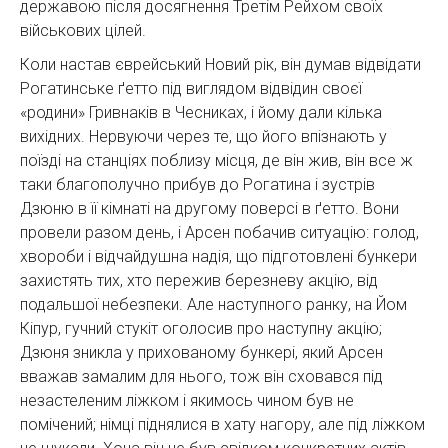
державою після досягнення Третім Рейхом своїх
військових цілей.
Коли настав єврейський Новий рік, він думав відвідати
Рогатинське ґетто під виглядом відвідин своєї
«родини» Гривнаків в Чесниках, і йому дали кілька
вихідних. Нервуючи через те, що його впізнають у
поїзді на станціях поблизу місця, де він жив, він все ж
таки благополучно прибув до Рогатина і зустрів
Дзюню в її кімнаті на другому поверсі в ґетто. Вони
провели разом день, і Арсен побачив ситуацію: голод,
хвороби і відчайдушна надія, що підготовлені бункери
захистять тих, хто пережив березневу акцію, від
подальшої небезпеки. Але наступного ранку, на Йом
Кіпур, гучний стукіт оголосив про наступну акцію;
Дзюня зникла у прихованому бункері, який Арсен
вважав замалим для нього, тож він сховався під
незастеленим ліжком і якимось чином був не
помічений; німці піднялися в хату нагору, але під ліжком