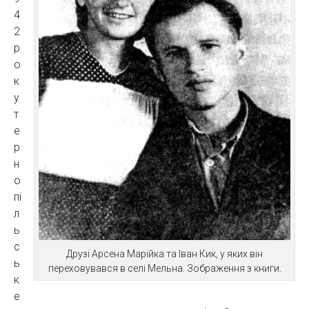
4
2
р
о
к
у
т
е
р
н
о
пі
л
ь
с
Друзі Арсена Марійка та Іван Кик, у яких він
ь
переховувався в селі Мельна. Зображення з книги.
к
е