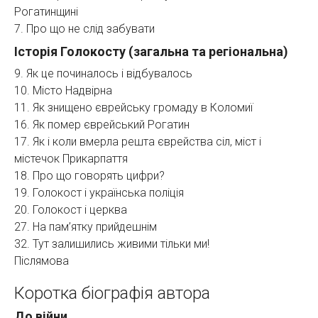
Рогатинщині
7. Про що не слід забувати
Історія Голокосту (загальна та регіональна)
9. Як це починалось і відбувалось
10. Місто Надвірна
11. Як знищено єврейську громаду в Коломиї
16. Як помер єврейський Рогатин
17. Як і коли вмерла решта єврейства сіл, міст і
містечок Прикарпаття
18. Про що говорять цифри?
19. Голокост і українська поліція
20. Голокост і церква
27. На пам’ятку прийдешнім
32. Тут залишились живими тільки ми!
Післямова
Коротка біографія автора
До війни