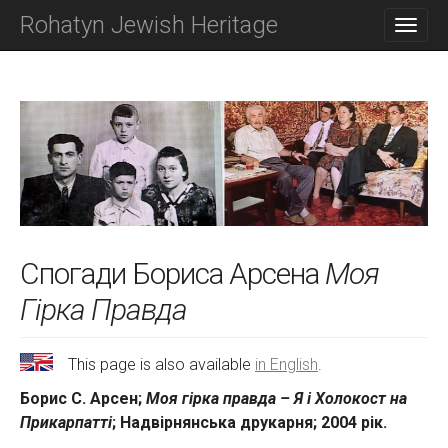
M
S
Rohatyn Jewish Heritage
K
A
I
I
P
N
T
O
M
C
E
O
N
N
T
U
E
N
T
Спогади Бориса Арсена
Моя
Гірка Правда
This page is also available
in English
.
Борис С. Арсен;
Моя гірка правда – Я і Холокост на
Прикарпатті
; Надвірнянська друкарня; 2004 рік.