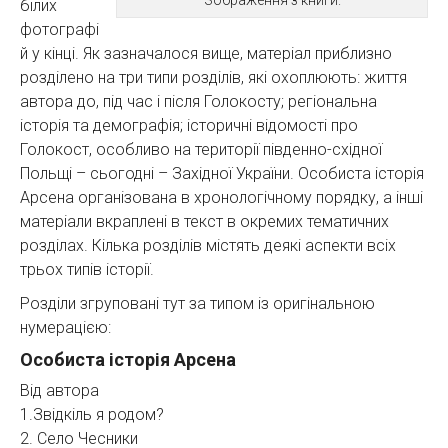
Зображення з книги.
білих
фотографі
й у кінці. Як зазначалося вище, матеріал приблизно
розділено на три типи розділів, які охоплюють: життя
автора до, під час і після Голокосту; регіональна
історія та демографія; історичні відомості про
Голокост, особливо на території південно-східної
Польщі – сьогодні – Західної України. Особиста історія
Арсена організована в хронологічному порядку, а інші
матеріали вкраплені в текст в окремих тематичних
розділах. Кілька розділів містять деякі аспекти всіх
трьох типів історії.
Розділи згруповані тут за типом із оригінальною
нумерацією:
Особиста історія Арсена
Від автора
1.Звідкіль я родом?
2. Село Чесники