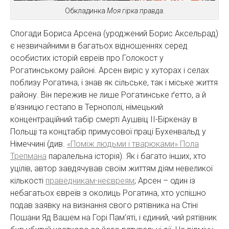
Обкладинка
Моя гірка правда
.
Спогади Бориса Арсена (уроджений Борис Аксельрад)
є незвичайними в багатьох відношеннях серед
особистих історій євреїв про Голокост у
Рогатинському районі. Арсен виріс у хуторах і селах
поблизу Рогатина, і знав як сільське, так і міське життя
району. Він пережив не лише Рогатинське ґетто, а й
в’язницю гестапо в Тернополі, німецький
концентраційний табір смерті Аушвіц II-Біркенау в
Польщі та концтабір примусової праці Бухенвальд у
Німеччині (див.
«Поміж людьми і тварюками» Пола
Трепмана
паралельна історія). Як і багато інших, хто
уцілів, автор завдячував своїм життям діям невеликої
кількості
праведникам-неєвреям
; Арсен – один із
небагатьох євреїв з околиць Рогатина, хто успішно
подав заявку на визнання свого рятівника на Стіні
Пошани Яд Вашем на Горі Пам’яті, і єдиний, чий рятівник