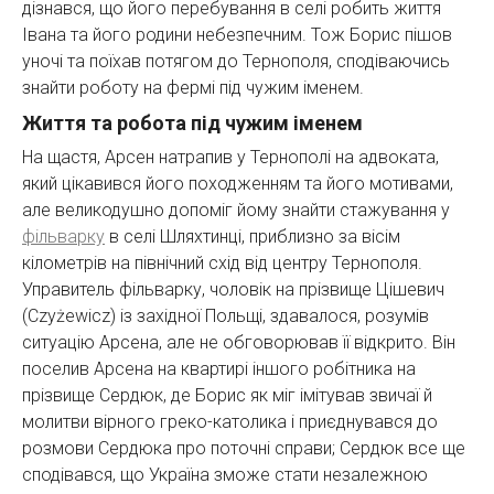
дізнався, що його перебування в селі робить життя
Івана та його родини небезпечним. Тож Борис пішов
уночі та поїхав потягом до Тернополя, сподіваючись
знайти роботу на фермі під чужим іменем.
Життя та робота під чужим іменем
На щастя, Арсен натрапив у Тернополі на адвоката,
який цікавився його походженням та його мотивами,
але великодушно допоміг йому знайти стажування у
фільварку
в селі Шляхтинці, приблизно за вісім
кілометрів на північний схід від центру Тернополя.
Управитель фільварку, чоловік на прізвище Цішевич
(Czyżewicz) із західної Польщі, здавалося, розумів
ситуацію Арсена, але не обговорював її відкрито. Він
поселив Арсена на квартирі іншого робітника на
прізвище Сердюк, де Борис як міг імітував звичаї й
молитви вірного греко-католика і приєднувався до
розмови Сердюка про поточні справи; Сердюк все ще
сподівався, що Україна зможе стати незалежною