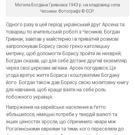
Могила Богдана Гривнака 1943 р. на кладовищі села
Чесники. Фотографії © ЄСР.
Одного разу в цей період український друг Арсена та
товариш по вчительській роботі з Чесників, Богдан
Гривнак, завітав у майстерню і в приватній розмові
запропонував Борису свою греко-католицьку
метрику, щоб допомогти Борису пройти як неєврей;
Богдан сказав, що для себе дістане другий екземпляр
через свої церковні зв’язки. Арсен погодився; Ця
угода врятує життя Бориса і коштуватиме Богдану
його. Богдан також дав Борису свою молитовну книгу
для навчання, щоб краще взяти на себе роль
побожного українця.
Напруження на єврейське населення в ґетто
збільшилося, німецькі потреби у твердій валюті та
інших цінностях зросли, що спричинило чвари між
Рогатинськими євреями та тими, кого переселили до