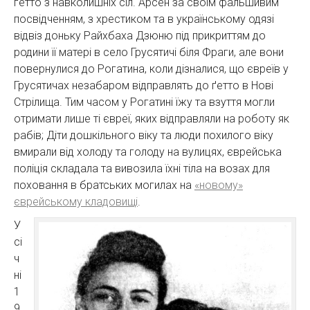
ґетто з навколишніх сіл. Арсен за своїм фальшивим
посвідченням, з хрестиком та в українському одязі
відвіз доньку Райхбаха Дзюню під прикриттям до
родини її матері в село Грусятичі біля Фраги, але вони
повернулися до Рогатина, коли дізналися, що євреїв у
Грусятичах незабаром відправлять до ґетто в Нові
Стрілища. Тим часом у Рогатині їжу та взуття могли
отримати лише ті євреї, яких відправляли на роботу як
рабів; Діти дошкільного віку та люди похилого віку
вмирали від холоду та голоду на вулицях, єврейська
поліція складала та вивозила їхні тіла на возах для
поховання в братських могилах на
«новому»
єврейському кладовищі
.
У
сі
ч
ні
1
9