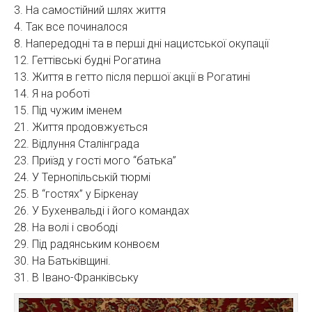
3. На самостійний шлях життя
4. Так все починалося
8. Напередодні та в перші дні нацистської окупації
12. Геттівські будні Рогатина
13. Життя в гетто після першої акції в Рогатині
14. Я на роботі
15. Під чужим іменем
21. Життя продовжується
22. Відлуння Сталінграда
23. Приїзд у гості мого “батька”
24. У Тернопільській тюрмі
25. В “гостях” у Біркенау
26. У Бухенвальді і його командах
28. На волі і свободі
29. Під радянським конвоєм
30. На Батьківщині.
31. В Івано-Франківську