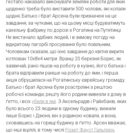
гестапо наказало виконувати земляні роботи для яких
щоденно треба було виставити 500 чоловік, які копали
щодня; Батько і брат Арсена були призначені на це
завдання, за чутками, що на цьому місці будуватимуть
кахельну фабрику по дорозі з Рогатина на Путятинці.
Не вистачало здібних людей, і в зимову погоду на
відкритому пагорбі просування було повільним;
Чоловікам сказали, що їхнє завдання до квітня вирити
котлован 10x8x4 метри. Вранці 20 березня Борис, як
зазвичай, рано пішов на роботу в кузню, його батька і
брата відправили раніше на роботу до ями, і перша
акція обрушилася на Рогатинську єврейську громаду.
Батько і брат Арсена були розстріляні з рештою
робочої команди; решту його родини вивезли з дому в
ґетто, і всіх
убили в ямі
. З Аксельрадів і Райхбахів, яких
було всього 23 людини в одному будинку, вижили
лише Борис і Дзюня, він з родиною коваля, а вона,
сховавшись на горищі будинку в ґетто. Арсен вважає,
що інші вцілілі, в тому числі
Розет Фауст Гальперн
,