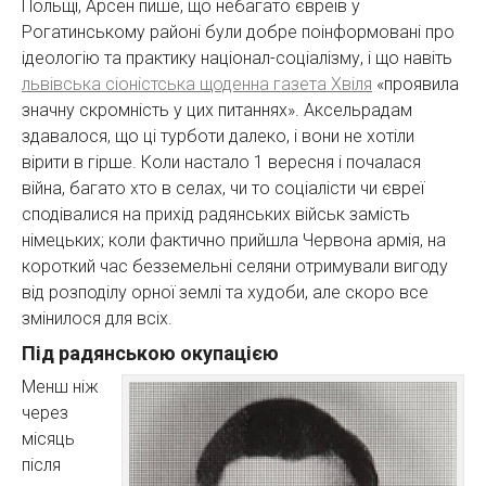
Польщі, Арсен пише, що небагато євреїв у
Рогатинському районі були добре поінформовані про
ідеологію та практику націонал-соціалізму, і що навіть
львівська сіоністська щоденна газета Хвіля
«проявила
значну скромність у цих питаннях». Аксельрадам
здавалося, що ці турботи далеко, і вони не хотіли
вірити в гірше. Коли настало 1 вересня і почалася
війна, багато хто в селах, чи то соціалісти чи євреї
сподівалися на прихід радянських військ замість
німецьких; коли фактично прийшла Червона армія, на
короткий час безземельні селяни отримували вигоду
від розподілу орної землі та худоби, але скоро все
змінилося для всіх.
Під радянською окупацією
Менш ніж
через
місяць
після