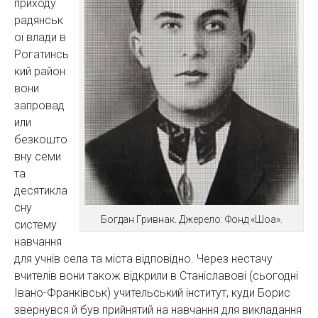
приходу
радянськ
ої влади в
Рогатинсь
кий район
вони
запровад
или
безкошто
вну семи
та
десятикла
сну
Богдан Гривнак. Джерело: Фонд «Шоа».
систему
навчання
для учнів села та міста відповідно. Через нестачу
вчителів вони також відкрили в Станіславові (сьогодні
Івано-Франківськ) учительський інститут, куди Борис
звернувся й був прийнятий на навчання для викладання