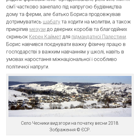
сім’ї частково занепало під напругою будівництва
дому та ферми, але батько Бориса продовжував
дотримуватись
шабату
та ходити на молитви, а також
прикріпив
мезузи
до дверних коробів та благодійних
скриньок
Керен Каймет
для
підмандатної Палестини
.
Борис навчився поєднувати важку фізичну працю в
господарстві з важким навчанням у школі, навіть в
умовах наростання міжнаціональної і особливо
політичної напруги.
Село Чесники вид згори на початку весни 2018.
Зображення © ЄСР.