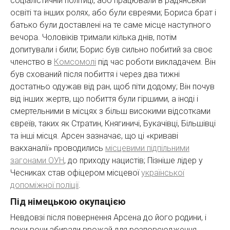
соціалістичній політиці, або працювали в радянській
освіті та інших ролях, або були євреями; Бориса брат і
батько були доставлені на те саме місце наступного
вечора. Чоловіків тримали кілька днів, потім
допитували і били; Борис був сильно побитий за своє
членство в
Комсомолі
під час роботи викладачем. Він
був схований після побиття і через два тижні
достатньо одужав від ран, щоб піти додому; Він почув
від інших жертв, що побиття були гіршими, а іноді і
смертельними в місцях з більш високими відсотками
євреїв, таких як Стратин, Княгиничі, Букачівці, Більшівці
та інші місця. Арсен зазначає, що ці «криваві
вакханалії» проводились
місцевими підпільними
загонами ОУН
, до приходу нацистів; Пізніше лідер у
Чесниках став офіцером місцевої
української
допоміжної поліції
.
Під німецькою окупацією
Невдовзі після повернення Арсена до його родини, і
поки вони збирали врожай для розповсюдження