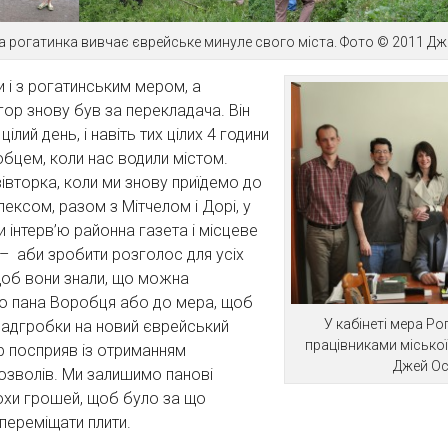
 рогатинка вивчає єврейське минуле свого міста. Фото © 2011 Дж
и і з рогатинським мером, а
Ігор знову був за перекладача. Він
цілий день, і навіть тих цілих 4 години
бцем, коли нас водили містом.
івторка, коли ми знову приїдемо до
лексом, разом з Мітчелом і Дорі, у
и інтерв’ю районна газета і місцеве
– аби зробити розголос для усіх
щоб вони знали, що можна
до пана Воробця або до мера, щоб
У кабінеті мера Рог
надгробки на новий єврейський
працівниками міської
 посприяв із отриманням
Джей Ос
озволів. Ми залишимо панові
хи грошей, щоб було за що
 переміщати плити.