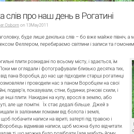
а слів про наш день в Рогатині
er Osborn
on
13May2011
аголовку, буде лише декілька слів – бо вже майже північ, а м
лексом Феллером, перебираємо світлини і записи та гомоним
ильні плити розкидані по всьому місту, і здається, їм
 Поки ми оглядали і фотографували близько десятка тих,
и від пана Воробця, до нас ще підходили старші рогатинці
розмовляли і проводили нас з паном Воробцем на свої
ні, подвір’я, показували, стіни, будинки, річкові схили, і
 ще інші плити. Накидані на купу, врослі в землю, або
ті, але ще помітні. Їх стає дедалі більше. Джей з
ищали їх залізними ломами від болота і землі,
щоб побачити написи на івриті, затерті під травою і
Воробець відмивав написи, щоб можна було відчитати.
адав ті, що можна було розібрати (але мабуть йому