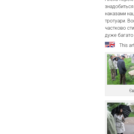
знадобиться 
наказами нац
тротуари. Во
частково сти
дуже багато
This ar
Єв