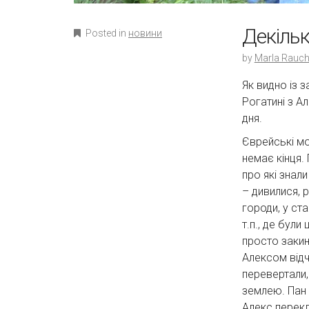
Декільк
Posted in
новини
by
Marla Rauch
Як видно із з
Рогатині з А
дня.
Єврейські мог
немає кінця.
про які знал
– дивилися, 
городи, у стай
т.п., де були
просто закину
Алексом відч
перевертали, 
землею. Пан 
Алекс перекл