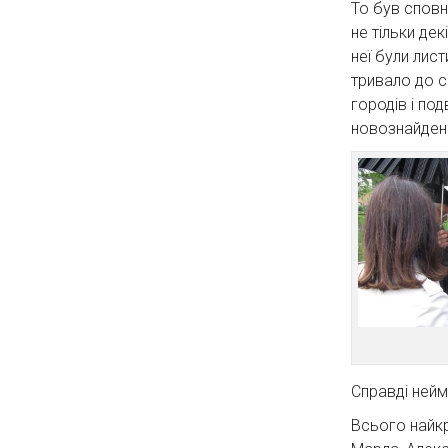
То був сповн
не тільки де
неї були лис
тривало до с
городів і по
новознайдених
Справді нейм
Всього найкр