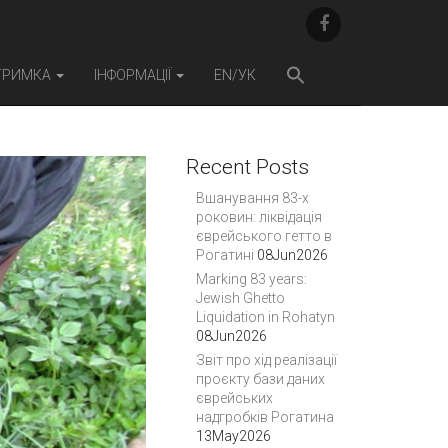
F
A
C
E
ТРИМКА
ІНФОРМАЦІЇ
EN/УК
B
O
O
K
Recent Posts
Вшанування 83-х
роковин: ліквідація
єврейського гетто в
Рогатині
08Jun2026
Marking 83 years:
Jewish Ghetto
Liquidation in Rohatyn
08Jun2026
Звіт про хід реалізації
проєкту бази даних
єврейських
надгробків Рогатина
13May2026