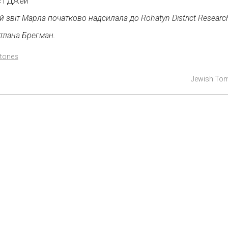
 і Джей
й звіт Марла початково надсилала до Rohatyn District Researc
тлана Брегман.
tones
Jewish To