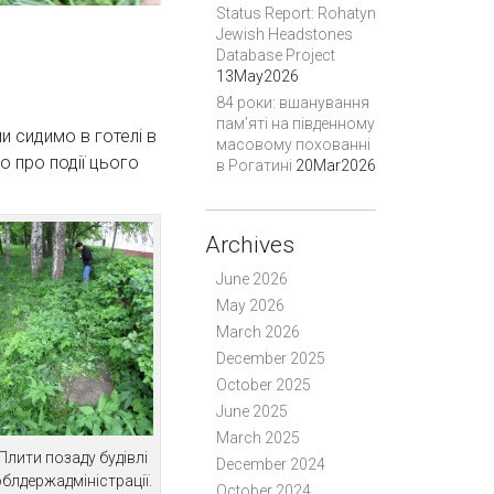
Status Report: Rohatyn
Jewish Headstones
Database Project
13May2026
84 роки: вшанування
пам’яті на південному
и сидимо в готелі в
масовому похованні
о про події цього
в Рогатині
20Mar2026
Archives
June 2026
May 2026
March 2026
December 2025
October 2025
June 2025
March 2025
Плити позаду будівлі
December 2024
облдержадміністрації.
October 2024