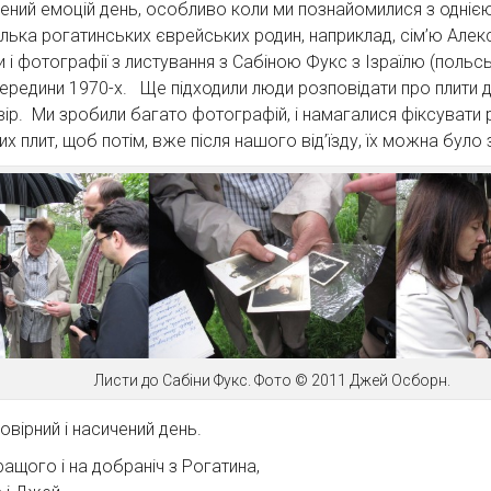
ений емоцій день, особливо коли ми познайомилися з однією 
кілька рогатинських єврейських родин, наприклад, сім’ю Алек
ти і фотографії з листування з Сабіною Фукс з Ізраїлю (поль
ередини 1970-х. Ще підходили люди розповідати про плити д
двір. Ми зробили багато фотографій, і намагалися фіксувати
 плит, щоб потім, вже після нашого від’їзду, їх можна було з
Листи до Сабіни Фукс. Фото © 2011 Джей Осборн.
овірний і насичений день.
ащого і на добраніч з Рогатина,