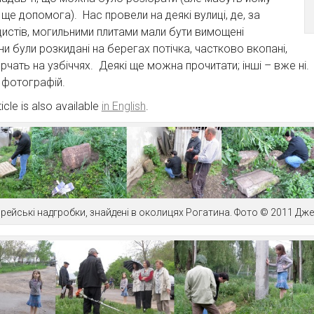
ще допомога). Нас провели на деякі вулиці, де, за
истів, могильними плитами мали бути вимощені
ни були розкидані на берегах потічка, частково вкопані,
рчать на узбіччях. Деякі ще можна прочитати; інші – вже ні.
 фотографій.
ticle is also available
in English
.
рейські надгробки, знайдені в околицях Рогатина. Фото © 2011 Дж