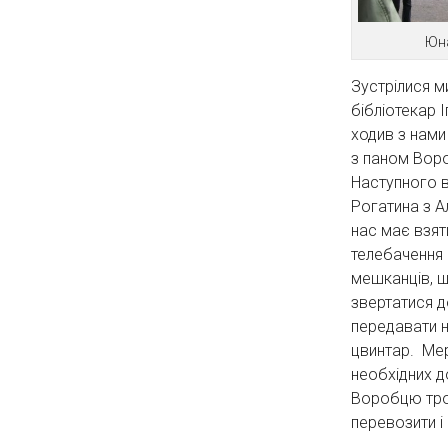
Юна
Зустрілися м
бібліотекар 
ходив з нами 
з паном Воро
Наступного в
Рогатина з А
нас має взят
телебачення 
мешканців, 
звертатися 
передавати 
цвинтар. Мер
необхідних д
Воробцю тро
перевозити і