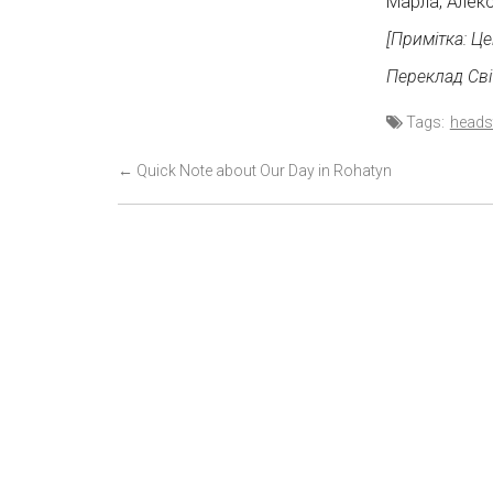
Марла, Алекс
[Примітка: Це
Переклад Сві
Tags:
heads
P
←
Quick Note about Our Day in Rohatyn
o
s
t
n
a
v
i
g
a
t
i