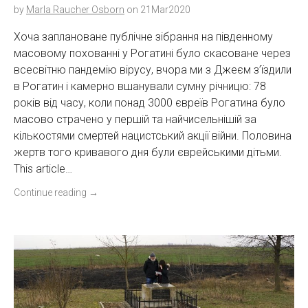
by
Marla Raucher Osborn
on
21Mar2020
Хоча заплановане публічне зібрання на південному
масовому похованні у Рогатині було скасоване через
всесвітню пандемію вірусу, вчора ми з Джеєм з’їздили
в Рогатин і камерно вшанували сумну річницю: 78
років від часу, коли понад 3000 євреїв Рогатина було
масово страчено у першій та найчисельнішій за
кількостями смертей нацистський акції війни. Половина
жертв того кривавого дня були єврейськими дітьми.
This article…
Continue reading
→