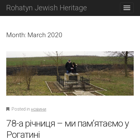
M
S
Rohatyn Jewish Heritage
K
A
I
I
P
N
T
O
Month:
March 2020
M
C
E
O
N
N
T
U
E
N
T
Posted in
новини
78-а річниця – ми пам’ятаємо у
Рогатині