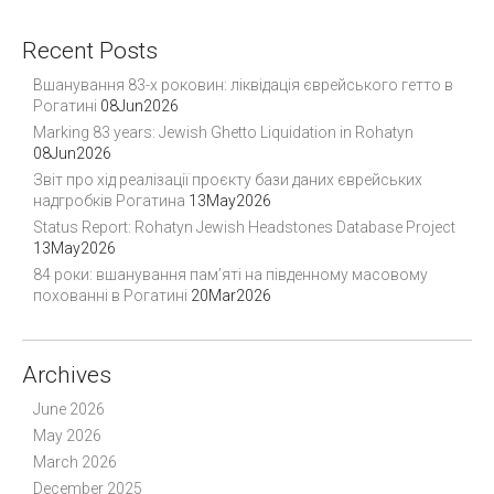
Recent Posts
Вшанування 83-х роковин: ліквідація єврейського гетто в
Рогатині
08Jun2026
Marking 83 years: Jewish Ghetto Liquidation in Rohatyn
08Jun2026
Звіт про хід реалізації проєкту бази даних єврейських
надгробків Рогатина
13May2026
Status Report: Rohatyn Jewish Headstones Database Project
13May2026
84 роки: вшанування пам’яті на південному масовому
похованні в Рогатині
20Mar2026
Archives
June 2026
May 2026
March 2026
December 2025