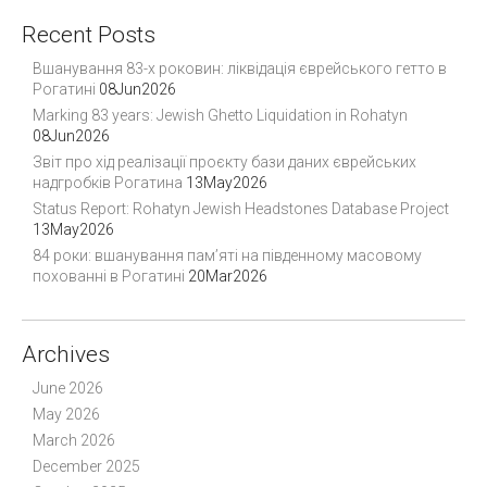
Recent Posts
Вшанування 83-х роковин: ліквідація єврейського гетто в
Рогатині
08Jun2026
Marking 83 years: Jewish Ghetto Liquidation in Rohatyn
08Jun2026
Звіт про хід реалізації проєкту бази даних єврейських
надгробків Рогатина
13May2026
Status Report: Rohatyn Jewish Headstones Database Project
13May2026
84 роки: вшанування пам’яті на південному масовому
похованні в Рогатині
20Mar2026
Archives
June 2026
May 2026
March 2026
December 2025