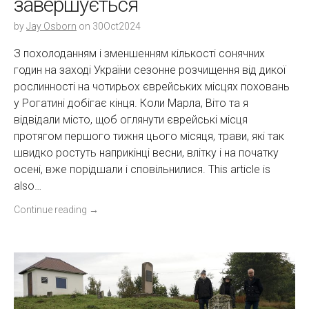
завершується
by
Jay Osborn
on
30Oct2024
З похолоданням і зменшенням кількості сонячних
годин на заході України сезонне розчищення від дикої
рослинності на чотирьох єврейських місцях поховань
у Рогатині добігає кінця. Коли Марла, Віто та я
відвідали місто, щоб оглянути єврейські місця
протягом першого тижня цього місяця, трави, які так
швидко ростуть наприкінці весни, влітку і на початку
осені, вже порідшали і сповільнилися. This article is
also…
Continue reading
→