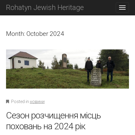
M
S
Rohatyn Jewish Heritage
K
A
I
I
P
N
T
O
Month:
October 2024
M
C
E
O
N
N
T
U
E
N
T
Posted in
новини
Сезон розчищення місць
поховань на 2024 рік