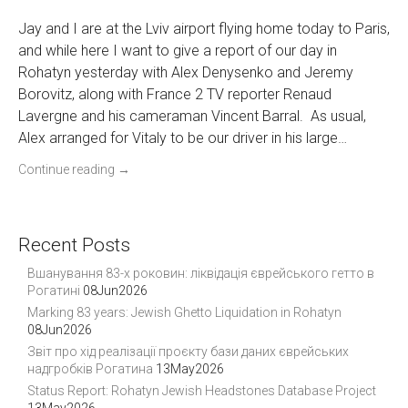
Jay and I are at the Lviv airport flying home today to Paris,
and while here I want to give a report of our day in
Rohatyn yesterday with Alex Denysenko and Jeremy
Borovitz, along with France 2 TV reporter Renaud
Lavergne and his cameraman Vincent Barral. As usual,
Alex arranged for Vitaly to be our driver in his large…
Continue reading
→
Recent Posts
Вшанування 83-х роковин: ліквідація єврейського гетто в
Рогатині
08Jun2026
Marking 83 years: Jewish Ghetto Liquidation in Rohatyn
08Jun2026
Звіт про хід реалізації проєкту бази даних єврейських
надгробків Рогатина
13May2026
Status Report: Rohatyn Jewish Headstones Database Project
13May2026