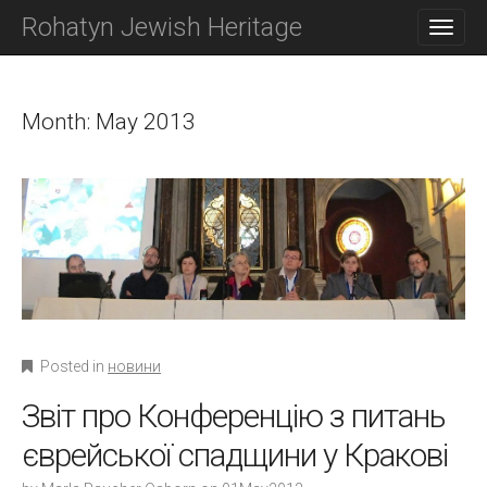
M
S
Rohatyn Jewish Heritage
K
A
I
I
P
N
T
O
Month:
May 2013
M
C
E
O
N
N
T
U
E
N
T
Posted in
новини
Звіт про Конференцію з питань
єврейської спадщини у Кракові