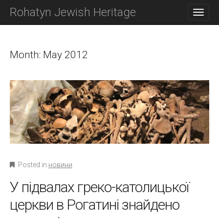
M
S
Rohatyn Jewish Heritage
K
A
I
I
P
N
T
O
Month:
May 2012
M
C
E
O
N
N
T
U
E
N
T
Posted in
новини
У підвалах греко-католицької
церкви в Рогатині знайдено