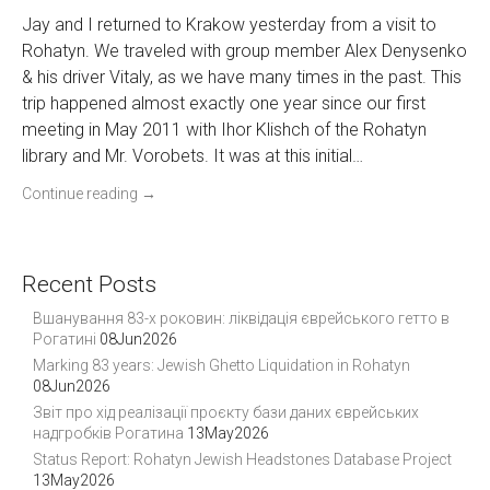
Jay and I returned to Krakow yesterday from a visit to
Rohatyn. We traveled with group member Alex Denysenko
& his driver Vitaly, as we have many times in the past. This
trip happened almost exactly one year since our first
meeting in May 2011 with Ihor Klishch of the Rohatyn
library and Mr. Vorobets. It was at this initial…
Continue reading
→
Recent Posts
Вшанування 83-х роковин: ліквідація єврейського гетто в
Рогатині
08Jun2026
Marking 83 years: Jewish Ghetto Liquidation in Rohatyn
08Jun2026
Звіт про хід реалізації проєкту бази даних єврейських
надгробків Рогатина
13May2026
Status Report: Rohatyn Jewish Headstones Database Project
13May2026