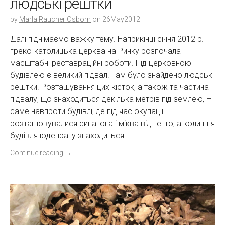
людські рештки
by
Marla Raucher Osborn
on
26May2012
Далі піднімаємо важку тему. Наприкінці січня 2012 р.
греко-католицька церква на Ринку розпочала
масштабні реставраційні роботи. Під церковною
будівлею є великий підвал. Там було знайдено людські
рештки. Розташування цих кісток, а також та частина
підвалу, що знаходиться декілька метрів під землею, –
саме навпроти будівлі, де під час окупації
розташовувалися синагога і міква від ґетто, а колишня
будівля юденрату знаходиться…
Continue reading
→