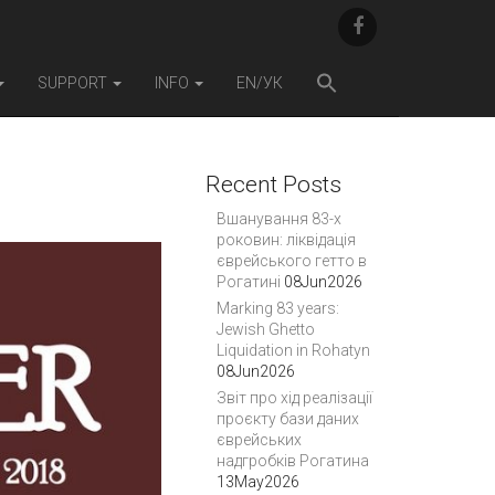
F
A
C
E
SUPPORT
INFO
EN/УК
B
O
O
K
Recent Posts
Вшанування 83-х
роковин: ліквідація
єврейського гетто в
Рогатині
08Jun2026
Marking 83 years:
Jewish Ghetto
Liquidation in Rohatyn
08Jun2026
Звіт про хід реалізації
проєкту бази даних
єврейських
надгробків Рогатина
13May2026