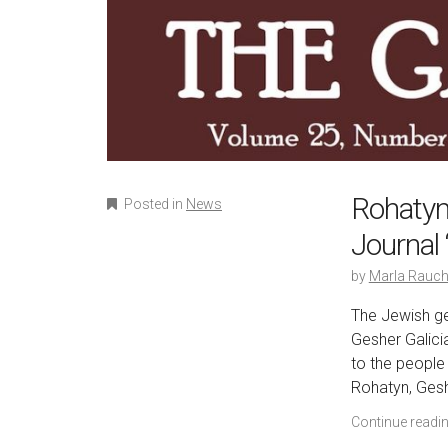
Rohatyn 
Posted in
News
Journal 
by
Marla Rauch
The Jewish ge
Gesher Galicia
to the people 
Rohatyn, Gesh
Continue readi