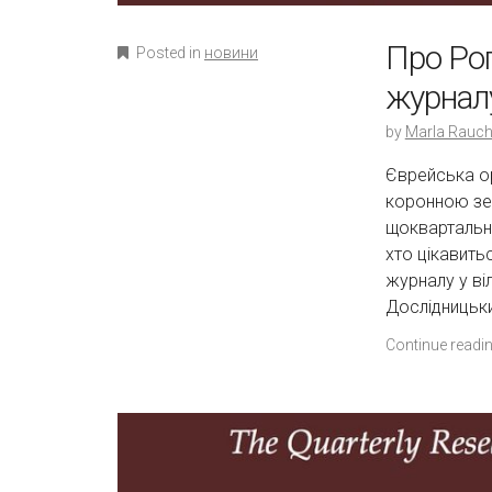
Про Рог
Posted in
новини
журналу 
by
Marla Rauch
Єврейська ор
коронною зем
щоквартальног
хто цікавить
журналу у віл
Дослідницьк
Continue readi