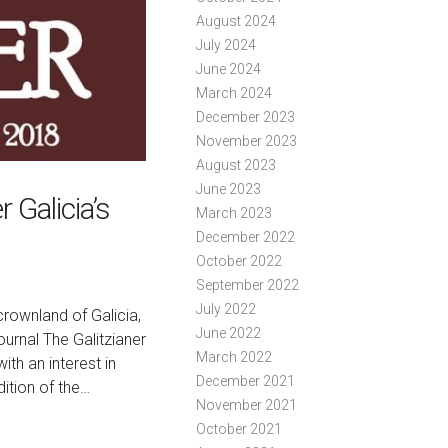
August 2024
July 2024
June 2024
March 2024
December 2023
November 2023
August 2023
June 2023
 Galicia’s
March 2023
December 2022
October 2022
September 2022
July 2022
rownland of Galicia,
June 2022
ournal The Galitzianer
March 2022
th an interest in
December 2021
ition of the…
November 2021
October 2021