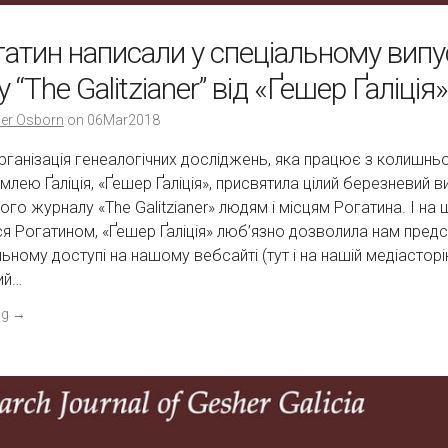
атин написали у спеціальному випу
“The Galitzianer” від «Ґешер Ґаліція»
er Osborn
on
06Mar2018
ганізація генеалогічних досліджень, яка працює з колишн
лею Ґаліція, «Ґешер Ґаліція», присвятила цілий березневий в
о журналу «The Galitzianer» людям і місцям Рогатина. І на ща
ся Рогатином, «Ґешер Ґаліція» люб’язно дозволила нам пред
ьному доступі на нашому вебсайті (тут і на нашій медіасторін
ий…
ng
→