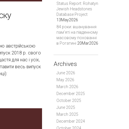
Status Report: Rohatyn
Jewish Headstones
ску
Database Project
13May2026
84 роки: вшанування
пам’яті на південному
масовому похованні
в Рогатині
20Mar2026
ьою австрійською
ипуск 2018 р. свого
стя для нас і усіх,
Archives
ставити весь випуск
June 2026
ці):
May 2026
March 2026
December 2025
October 2025
June 2025
March 2025
December 2024
October 2024