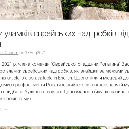
 уламків єврейських надгробків ві
і
er Osborn
on
13Aug2021
 2021 р. члена команди “Єврейської спадщини Рогатина” В
ро уламки єврейських надгробків, які знайшли за межами 
is article is also available in English. Цього тижня місцевий 
омив про фрагменти Рогатинський історико-краєзнавчий музе
а придбала будинок на вулиці Драгоманова (яку ще назива
ка років тому і…
ng
→