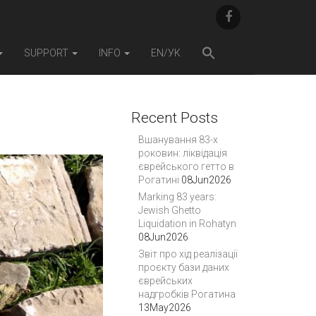
F
A
C
E
SUPPORT
INFO
EN/УК
B
O
O
K
Recent Posts
Вшанування 83-х
роковин: ліквідація
єврейського гетто в
Рогатині
08Jun2026
Marking 83 years:
Jewish Ghetto
Liquidation in Rohatyn
08Jun2026
Звіт про хід реалізації
проєкту бази даних
єврейських
надгробків Рогатина
13May2026