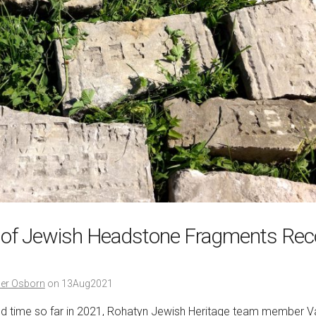
of Jewish Headstone Fragments Rec
er Osborn
on
13Aug2021
d time so far in 2021, Rohatyn Jewish Heritage team member V