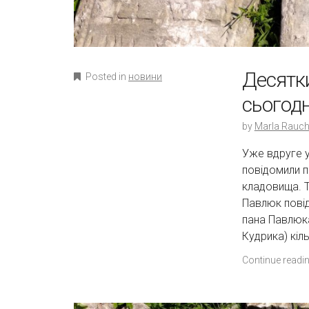
Десятки
Posted in
новини
сьогодн
by
Marla Rauch
Уже вдруге у
повідомили п
кладовища. Th
Павлюк повід
пана Павлюк
Кудрика) кіль
Continue readi