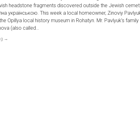
wish headstone fragments discovered outside the Jewish cemet
а українською. This week a local homeowner, Zinoviy Pavlyuk
the Opillya local history museum in Rohatyn. Mr. Pavlyuk’s fami
ova (also called…
ng
→