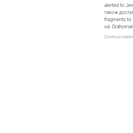
alerted to Je
також доступн
fragments to 
vul. Drahoman
Continue readi