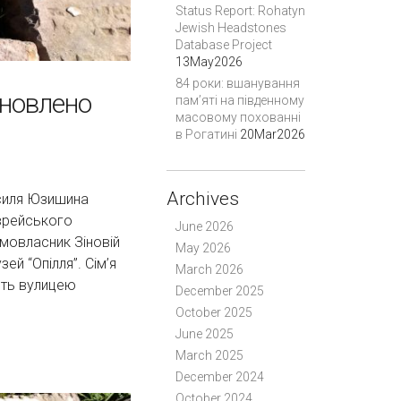
Status Report: Rohatyn
Jewish Headstones
Database Project
13May2026
84 роки: вшанування
дновлено
пам’яті на південному
масовому похованні
в Рогатині
20Mar2026
Archives
асиля Юзишина
єврейського
June 2026
домовласник Зіновій
May 2026
й “Опілля”. Сім’я
March 2026
ють вулицею
December 2025
October 2025
June 2025
March 2025
December 2024
October 2024