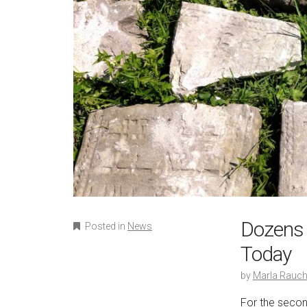
Dozens 
Posted in
News
Today
by
Marla Rauch
For the secon