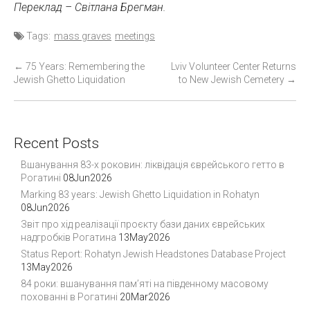
Переклад – Світлана Брегман.
Tags:
mass graves
meetings
P
←
75 Years: Remembering the
Lviv Volunteer Center Returns
Jewish Ghetto Liquidation
to New Jewish Cemetery
→
o
s
t
n
Recent Posts
a
Вшанування 83-х роковин: ліквідація єврейського гетто в
v
Рогатині
08Jun2026
i
Marking 83 years: Jewish Ghetto Liquidation in Rohatyn
08Jun2026
g
Звіт про хід реалізації проєкту бази даних єврейських
a
надгробків Рогатина
13May2026
t
Status Report: Rohatyn Jewish Headstones Database Project
i
13May2026
o
84 роки: вшанування пам’яті на південному масовому
похованні в Рогатині
20Mar2026
n