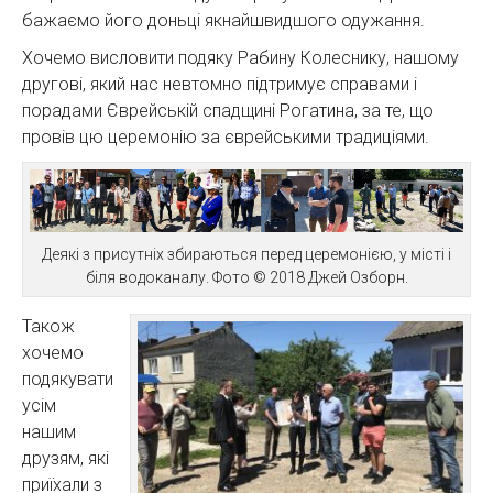
бажаємо його доньці якнайшвидшого одужання.
Хочемо висловити подяку Рабину Колеснику, нашому
другові, який нас невтомно підтримує справами і
порадами Єврейській спадщині Рогатина, за те, що
провів цю церемонію за єврейськими традиціями.
Деякі з присутніх збираються перед церемонією, у місті і
біля водоканалу. Фото © 2018 Джей Озборн.
Також
хочемо
подякувати
усім
нашим
друзям, які
приїхали з