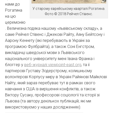
нами до
У старому єврейському кварталі Рогатина.
Рогатина
Фото © 2018 Рейчел Стівенс.
на цю
церемонію
. Величезна подяка нашому «львівському складу», а
саме Рейчел Стівенс і Джекові Райту, Аяну Бейтсону і
Аарону Кеннету (які перебувають в Україні за
програмою Фулбрайта), а також Соні Енгстром,
викладачці шведської мови з Львівського
національного університету імені Івана Франка і
блоггер у
веб-журналі viewpoint-east.org
, та її
партнерові Густаву Зодерстрому; колишньому
волонтерові Корпусу миру в Україні Райянові Майклові
Найту, який зараз перебуває тут в рамках свого
навчання з США із вирішення конфліктів; а також
Віктору Сусаку, професорові соціології та історії зі
Львова (та автору декількох публікацій, які ми
використовуємо у наших дослідженнях).