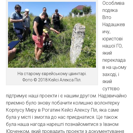
Особлива
подяка
Віто
Надашкев
ичу,
юристові
нашої ГО,
який
переклада
в на цьому
На старому єврейському цвинтарі.
заході, і
Фото © 2018 Кейсі Алекса Піл.
який
суттєво
підтримує наші проекти і є нашим другом. Надзвичайно
приємно було знову побачити колишню волонтерку
Корпусу Миру в Рогатині Кейсі Алексу Піл, яка саме
була у місті і змогла до нас приєднатися. Це також
була наша нагода нарешті познайомитися з Іваном
Юрченком, який провадить проекти з документування