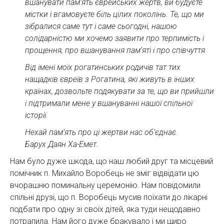
вшанувати пам’ять єврейських жертв, ви будуєте
містки і вгамовуєте біль цілих поколінь. Те, що ми
зібралися саме тут і саме сьогодні, нашою
солідарністю ми хочемо заявити про терпимість і
прощення, про вшанування пам’яті і про співчуття.
Від імені моїх рогатинських родичів тат тих
нащадків євреїв з Рогатина, які живуть в інших
країнах, дозвольте подякувати за те, що ви прийшли
і підтримали мене у вшануванні нашої спільної
історії.
Нехай пам’ять про ці жертви нас об’єднає.
Барух Даян Ха-Емет.
Нам було дуже шкода, що наш любий друг та місцевий
помічник п. Михайло Воробець не зміг відвідати цю
вчорашню поминальну церемонію. Нам повідомили
спільні друзі, що п. Воробець мусив поїхати до лікарні
подбати про одну зі своїх дітей, яка туди нещодавно
потрапила. Нам його дуже бракувало і ми щиро