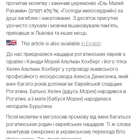
прочитав молитву і закінчив церемонію «Ель Малей
Рахамім» (אֵל מָלֵא רַחֲמִים, «Господи милосердний») за
душі загиблих і закатованих. З десяток присутніх
урочисто слухали і мовчки вшановували пам’ять,
приїхавши зі Львова та інших місць.
This article is also available
in English
.
До нас приєдналися нащадки рогатинських євреїв з
Ізраїлю і Канади Морей Альтман Хохберг і його тітка
Хелен Альтман Хохберг у супроводі львівського
професійного екскурсовода Алекса Денисенка, який
вже багато років допомагає Єврейській спадщині
Рогатина. Батько Хелен (дідусь Морея) народився в
Рогатині, а її мати (бабуся Морея) народилася
неподалік Бурштина.
Після молитви я виголосив промову від імені багатьох
рогатинських родин і єврейських нащадків. Ті ж слова
зачитував синхронно в українському перекладі Віто