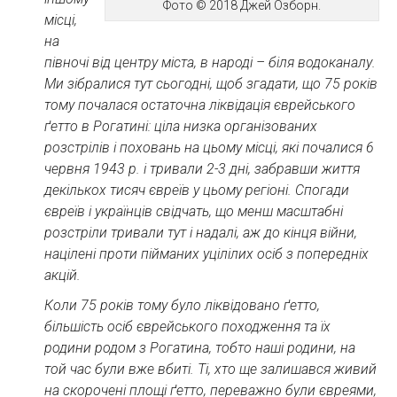
Фото © 2018 Джей Озборн.
місці,
на
півночі від центру міста, в народі – біля водоканалу.
Ми зібралися тут сьогодні, щоб згадати, що 75 років
тому почалася остаточна ліквідація єврейського
ґетто в Рогатині: ціла низка організованих
розстрілів і поховань на цьому місці, які почалися 6
червня 1943 р. і тривали 2-3 дні, забравши життя
декількох тисяч євреїв у цьому регіоні. Спогади
євреїв і українців свідчать, що менш масштабні
розстріли тривали тут і надалі, аж до кінця війни,
націлені проти пійманих уцілілих осіб з попередніх
акцій.
Коли 75 років тому було ліквідовано ґетто,
більшість осіб єврейського походження та їх
родини родом з Рогатина, тобто наші родини, на
той час були вже вбиті. Ті, хто ще залишався живий
на скорочені площі ґетто, переважно були євреями,