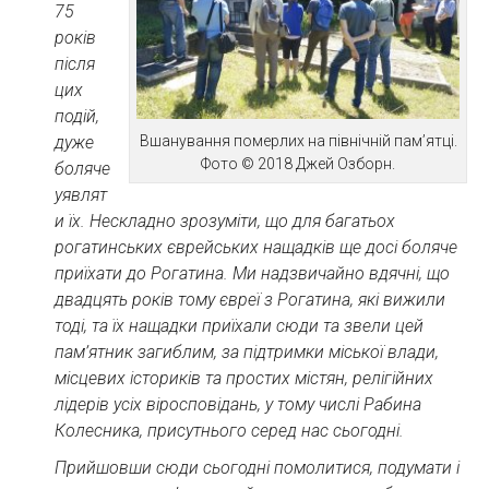
75
років
після
цих
подій,
дуже
Вшанування померлих на північній пам’ятці.
Фото © 2018 Джей Озборн.
боляче
уявлят
и їх. Нескладно зрозуміти, що для багатьох
рогатинських єврейських нащадків ще досі боляче
приїхати до Рогатина. Ми надзвичайно вдячні, що
двадцять років тому євреї з Рогатина, які вижили
тоді, та їх нащадки приїхали сюди та звели цей
пам’ятник загиблим, за підтримки міської влади,
місцевих істориків та простих містян, релігійних
лідерів усіх віросповідань, у тому числі Рабина
Колесника, присутнього серед нас сьогодні.
Прийшовши сюди сьогодні помолитися, подумати і