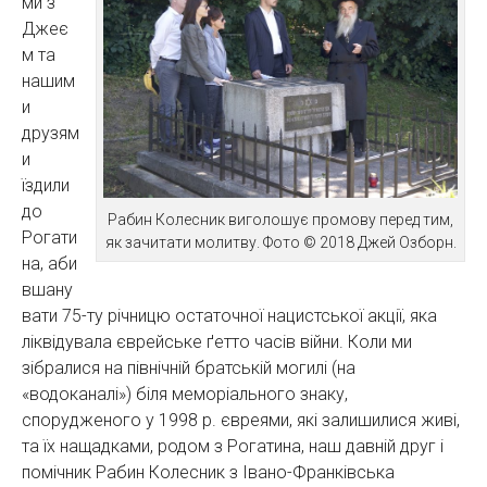
ми з
Джеє
м та
нашим
и
друзям
и
їздили
до
Рабин Колесник виголошує промову перед тим,
Рогати
як зачитати молитву. Фото © 2018 Джей Озборн.
на, аби
вшану
вати 75-ту річницю остаточної нацистської акції, яка
ліквідувала єврейське ґетто часів війни. Коли ми
зібралися на північній братській могилі (на
«водоканалі») біля меморіального знаку,
спорудженого у 1998 р. євреями, які залишилися живі,
та їх нащадками, родом з Рогатина, наш давній друг і
помічник Рабин Колесник з Івано-Франківська