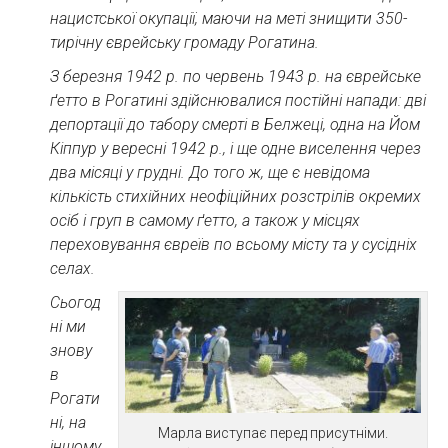
нацистської окупації, маючи на меті знищити 350-
тирічну єврейську громаду Рогатина.
З березня 1942 р. по червень 1943 р. на єврейське
ґетто в Рогатині здійснювалися постійні напади: дві
депортації до табору смерті в Белжеці, одна на Йом
Кіппур у вересні 1942 р., і ще одне виселення через
два місяці у грудні. До того ж, ще є невідома
кількість стихійних неофіційних розстрілів окремих
осіб і груп в самому ґетто, а також у місцях
переховування євреїв по всьому місту та у сусідніх
селах.
Сьогод
ні ми
знову
в
Рогати
ні, на
Марла виступає перед присутніми.
іншому