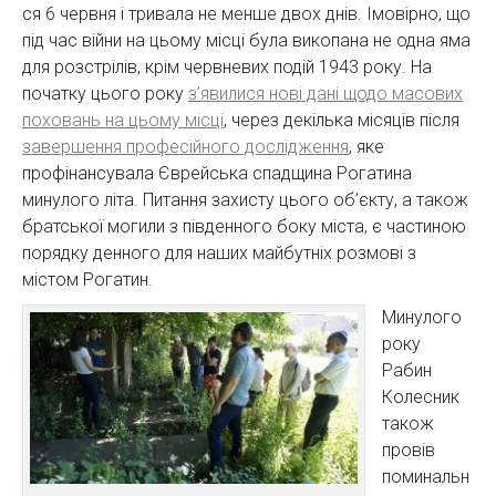
ся 6 червня і тривала не менше двох днів. Імовірно, що
під час війни на цьому місці була викопана не одна яма
для розстрілів, крім червневих подій 1943 року. На
початку цього року
з’явилися нові дані щодо масових
поховань на цьому місці
, через декілька місяців після
завершення професійного дослідження
, яке
профінансувала Єврейська спадщина Рогатина
минулого літа. Питання захисту цього об’єкту, а також
братської могили з південного боку міста, є частиною
порядку денного для наших майбутніх розмові з
містом Рогатин.
Минулого
року
Рабин
Колесник
також
провів
поминальн