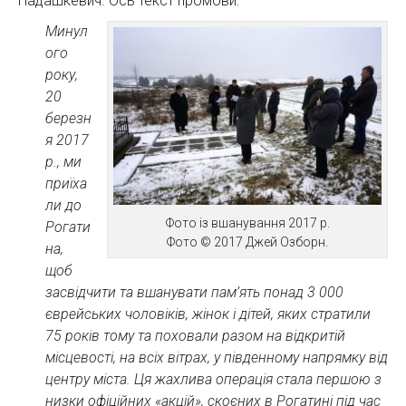
Надашкевич. Ось текст промови:
Минул
ого
року,
20
березн
я 2017
р., ми
приїха
ли до
Фото із вшанування 2017 р.
Рогати
Фото © 2017 Джей Озборн.
на,
щоб
засвідчити та вшанувати пам’ять понад 3 000
єврейських чоловіків, жінок і дітей, яких стратили
75 років тому та поховали разом на відкритій
місцевості, на всіх вітрах, у південному напрямку від
центру міста. Ця жахлива операція стала першою з
низки офіційних «акцій», скоєних в Рогатині під час