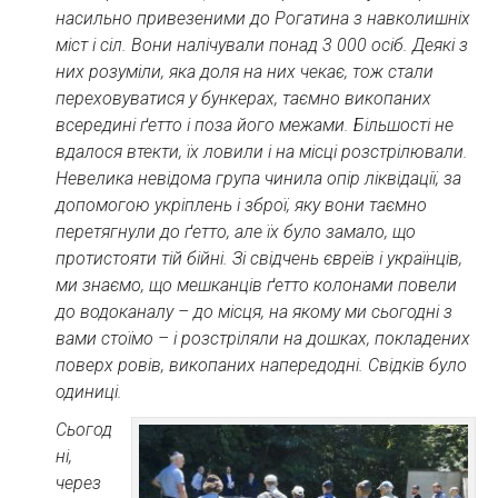
насильно привезеними до Рогатина з навколишніх
міст і сіл. Вони налічували понад 3 000 осіб. Деякі з
них розуміли, яка доля на них чекає, тож стали
переховуватися у бункерах, таємно викопаних
всередині ґетто і поза його межами. Більшості не
вдалося втекти, їх ловили і на місці розстрілювали.
Невелика невідома група чинила опір ліквідації, за
допомогою укріплень і зброї, яку вони таємно
перетягнули до ґетто, але їх було замало, що
протистояти тій бійні. Зі свідчень євреїв і українців,
ми знаємо, що мешканців ґетто колонами повели
до водоканалу – до місця, на якому ми сьогодні з
вами стоїмо – і розстріляли на дошках, покладених
поверх ровів, викопаних напередодні. Свідків було
одиниці.
Сьогод
ні,
через