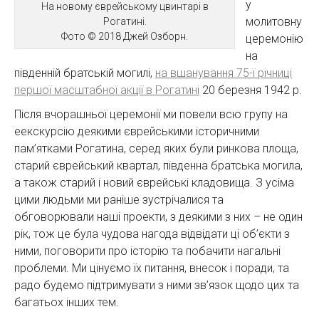
у
На новому єврейському цвинтарі в
молитовну
Рогатині.
Фото © 2018 Джей Озборн.
церемонію
на
південній братській могилі,
на вшанування 75-ї річниці
першої масштабної акції в Рогатині
20 березня 1942 р.
Після вчорашньої церемонії ми повели всю групу на
еекскурсію деякими єврейськими історичними
пам’ятками Рогатина, серед яких були ринкова площа,
старий єврейський квартал, південна братська могила,
а також старий і новий єврейські кладовища. З усіма
цими людьми ми раніше зустрічалися та
обговорювали наші проекти, з деякими з них – не один
рік, тож це була чудова нагода відвідати ці об’єкти з
ними, поговорити про історію та побачити нагальні
проблеми. Ми цінуємо їх питання, внесок і поради, та
радо будемо підтримувати з ними зв’язок щодо цих та
багатьох інших тем.