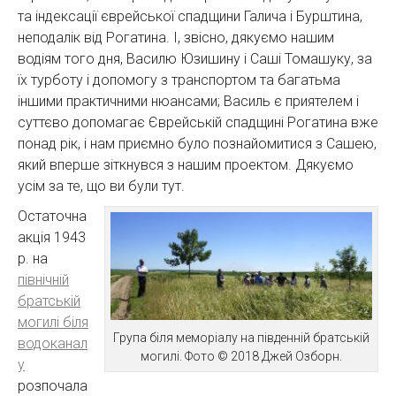
та індексації єврейської спадщини Галича і Бурштина,
неподалік від Рогатина. І, звісно, дякуємо нашим
водіям того дня, Василю Юзишину і Саші Томашуку, за
їх турботу і допомогу з транспортом та багатьма
іншими практичними нюансами; Василь є приятелем і
суттєво допомагає Єврейській спадщині Рогатина вже
понад рік, і нам приємно було познайомитися з Сашею,
який вперше зіткнувся з нашим проектом. Дякуємо
усім за те, що ви були тут.
Остаточна
акція 1943
р. на
північній
братській
могилі біля
Група біля меморіалу на південній братській
водоканал
могилі. Фото © 2018 Джей Озборн.
у
розпочала