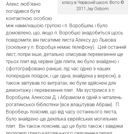
класу в Червоній школі. Фото ©
Алекс люб’язно
2011 Jay Osborn.
погодився бути
контактною особою
між нами/нашою групою і п. Воробцем, і було
домовлено, що, якщо п. Воробцю знадобиться щось
повідомити, він писатиме листа Алексу до Львова
(оскільки у п. Воробця немає телефону). Цей останній
лист, попри інше, детально описував перевезення ще
трьох плит від червня (дві плити, які було знайдено і
сфотографовано раніше, під час однієї з наших
попередніх поїздок, і ще одна, знайдена у вересні), а
також звітував по витратах, які були здійснені для
демонтажу і перевезення плит. Ми зустрілися з п.
Воробцем, Алексом Д. і Абрамом в одній з читалень
рогатинської бібліотеки (все влаштував Абрам). П.
Воробець пояснив, що від часу останнього листа,
було знайдено ще декілька єврейських могильних
плит. Він також пояснив, що це було також і завдяки
проповіді греко-католицького священика перед