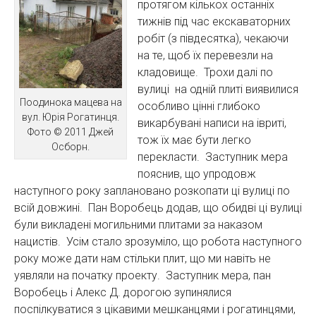
протягом кількох останніх
тижнів під час екскаваторних
робіт (з півдесятка), чекаючи
на те, щоб їх перевезли на
кладовище. Трохи далі по
вулиці на одній плиті виявилися
Поодинока мацева на
особливо цінні глибоко
вул. Юрія Рогатинця.
викарбувані написи на івриті,
Фото © 2011 Джей
тож їх має бути легко
Осборн.
перекласти. Заступник мера
пояснив, що упродовж
наступного року заплановано розкопати ці вулиці по
всій довжині. Пан Воробець додав, що обидві ці вулиці
були викладені могильними плитами за наказом
нацистів. Усім стало зрозуміло, що робота наступного
року може дати нам стільки плит, що ми навіть не
уявляли на початку проекту. Заступник мера, пан
Воробець і Алекс Д. дорогою зупинялися
поспілкуватися з цікавими мешканцями і рогатинцями,