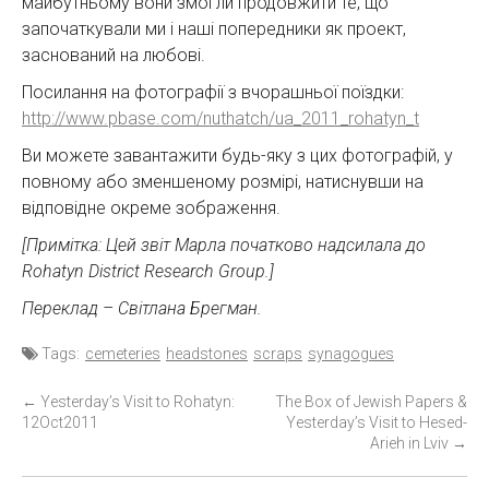
майбутньому вони змогли продовжити те, що
започаткували ми і наші попередники як проект,
заснований на любові.
Посилання на фотографії з вчорашньої поїздки:
http://www.pbase.com/nuthatch/ua_2011_rohatyn_t
Ви можете завантажити будь-яку з цих фотографій, у
повному або зменшеному розмірі, натиснувши на
відповідне окреме зображення.
[Примітка: Цей звіт Марла початково надсилала до
Rohatyn District Research Group.]
Переклад – Світлана Брегман.
Tags:
cemeteries
headstones
scraps
synagogues
P
←
Yesterday’s Visit to Rohatyn:
The Box of Jewish Papers &
12Oct2011
Yesterday’s Visit to Hesed-
o
Arieh in Lviv
→
s