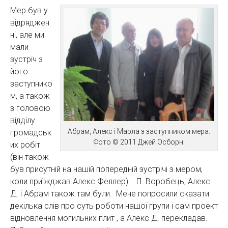
Мер був у
відряджен
ні, але ми
мали
зустріч з
його
заступнико
м, а також
з головою
відділу
Абрам, Алекс і Марла з заступником мера.
громадськ
Фото © 2011 Джей Осборн.
их робіт
(він також
був присутній на нашій попередній зустрічі з мером,
коли приїжджав Алекс Феллер). П. Воробець, Алекс
Д. і Абрам також там були. Мене попросили сказати
декілька слів про суть роботи нашої групи і сам проект
відновлення могильних плит , а Алекс Д. перекладав.