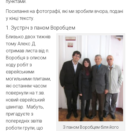
пунктами.
Посилання на фотографії, які ми зробили вчора, подані
у кінці тексту.
1. Зустріч з паном Воробцем
Близько двох тижнів
тому Алекс Д.
отримав листа від п.
Воробця з описом
ходу робіт з
єврейськими
могильними плитами,
які останнім часом
повернули на т.зв.
новий єврейський
цвинтар. Мабуть,
пригадуєте з
попередніх звітів
З паном Воробцем біля його
роботи групи, що