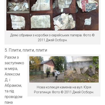
Деякі обривки з коробки з єврейських паперів. Фото ©
2011 Джей Осборн.
5. Плити, плити, плити
Разом з
заступнико
м мера,
Алексом
Д. і
Абрамом,
Нова колекція каменів на вул. Юрія
та під
Рогатинця. Фото © 2011 Джей Осборн.
проводом
пана