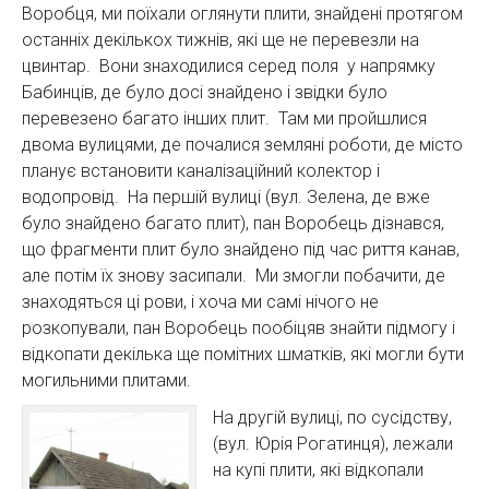
Воробця, ми поїхали оглянути плити, знайдені протягом
останніх декількох тижнів, які ще не перевезли на
цвинтар. Вони знаходилися серед поля у напрямку
Бабинців, де було досі знайдено і звідки було
перевезено багато інших плит. Там ми пройшлися
двома вулицями, де почалися земляні роботи, де місто
планує встановити каналізаційний колектор і
водопровід. На першій вулиці (вул. Зелена, де вже
було знайдено багато плит), пан Воробець дізнався,
що фрагменти плит було знайдено під час риття канав,
але потім їх знову засипали. Ми змогли побачити, де
знаходяться ці рови, і хоча ми самі нічого не
розкопували, пан Воробець пообіцяв знайти підмогу і
відкопати декілька ще помітних шматків, які могли бути
могильними плитами.
На другій вулиці, по сусідству,
(вул. Юрія Рогатинця), лежали
на купі плити, які відкопали