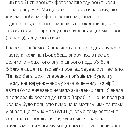
Ейб пообіцяв зробити фотографії ходу робіт, коли
вони почнуться. Ми ще раз наголосили на тому, що
хочемо побачити фотографії плит, щойно їх
відкопають, а також привезуть на кладовище, але
також і самого процесу відкопування у цьому городі
(на місці), якщо можливо.
І нарешті, найемоційніша частина цього дня для мене
настала, коли пан Воробець знову повів нас до
великого мощеного внутрішнього подвір’я біля
бібліотеки, де під час війни розташовувалося гестапо.
Під час багатьох попередніх приїздів ми бували у
цьому напівзруйнованому захаращеному подвір’ї, і
звідти було вивезено немало знайдених плит. Я знала
з попередніх розповідей пана Воробця, що це подвір’я
колись було повністю вимощене могильними плитами.
Я знала, що там їх має бути ще, саме тому ретельно
оглядала порослі ділянки, купи сміття і закладені
камінням стіни у цьому місці, намагаючись знайти хоч