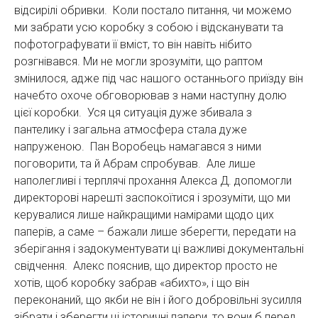
відсирілі обривки. Коли постало питання, чи можемо
ми забрати усю коробку з собою і відсканувати та
пофотографувати її вміст, то він навіть нібито
розгнівався. Ми не могли зрозуміти, що раптом
змінилося, адже під час нашого останнього приїзду він
начебто охоче обговорював з нами наступну долю
цієї коробки. Уся ця ситуація дуже збивала з
пантелику і загальна атмосфера стала дуже
напруженою. Пан Воробець намагався з ними
поговорити, та й Абрам спробував. Але лише
наполегливі і терплячі прохання Алекса Д. допомогли
директорові нарешті заспокоїтися і зрозуміти, що ми
керувалися лише найкращими намірами щодо цих
паперів, а саме – бажали лише зберегти, передати на
зберігання і задокументувати ці важливі документальні
свідчення. Алекс пояснив, що директор просто не
хотів, щоб коробку забрав «абихто», і що він
переконаний, що якби не він і його добровільні зусилля
зібрати і зберегти ці історичні папери, то вони б перед