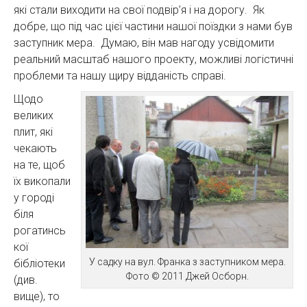
які стали виходити на свої подвір’я і на дорогу. Як
добре, що під час цієї частини нашої поїздки з нами був
заступник мера. Думаю, він мав нагоду усвідомити
реальний масштаб нашого проекту, можливі логістичні
проблеми та нашу щиру відданість справі.
Щодо
великих
плит, які
чекають
на те, щоб
їх викопали
у городі
біля
рогатинсь
кої
У садку на вул. Франка з заступником мера.
бібліотеки
Фото © 2011 Джей Осборн.
(див.
вище), то