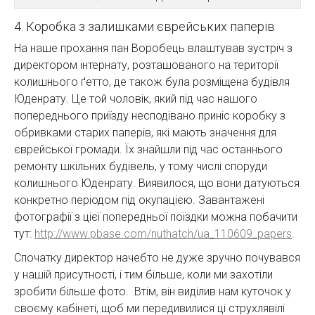
4. Коробка з залишками єврейських паперів
На наше прохання пан Воробець влаштував зустріч з
директором інтернату, розташованого на території
колишнього ґетто, де також була розміщена будівля
Юденрату. Це той чоловік, який під час нашого
попереднього приїзду несподівано приніс коробку з
обривками старих паперів, які мають значення для
єврейської громади. Їх знайшли під час останнього
ремонту шкільних будівель, у тому числі споруди
колишнього Юденрату. Виявилося, що вони датуються
конкретно періодом під окупацією. Завантажені
фотографії з цієї попередньої поїздки можна побачити
тут:
http://www.pbase.com/nuthatch/ua_110609_papers
.
Спочатку директор начебто не дуже зручно почувався
у нашій присутності, і тим більше, коли ми захотіли
зробити більше фото. Втім, він виділив нам куточок у
своєму кабінеті, щоб ми передивилися ці струхлявілі