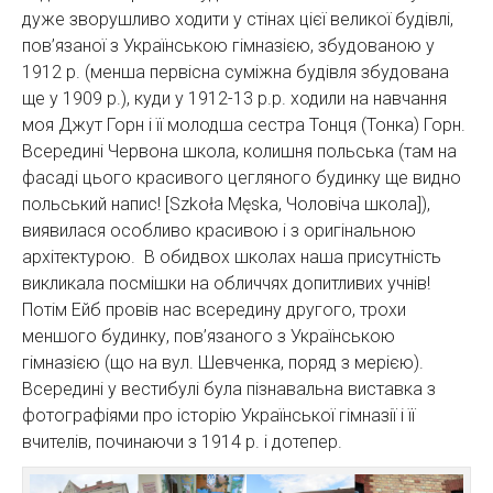
дуже зворушливо ходити у стінах цієї великої будівлі,
пов’язаної з Українською гімназією, збудованою у
1912 р. (менша первісна суміжна будівля збудована
ще у 1909 р.), куди у 1912-13 р.р. ходили на навчання
моя Джут Горн і її молодша сестра Тонця (Тонка) Горн.
Всередині Червона школа, колишня польська (там на
фасаді цього красивого цегляного будинку ще видно
польський напис! [Szkoła Męska, Чоловіча школа]),
виявилася особливо красивою і з оригінальною
архітектурою. В обидвох школах наша присутність
викликала посмішки на обличчях допитливих учнів!
Потім Ейб провів нас всередину другого, трохи
меншого будинку, пов’язаного з Українською
гімназією (що на вул. Шевченка, поряд з мерією).
Всередині у вестибулі була пізнавальна виставка з
фотографіями про історію Української гімназії і її
вчителів, починаючи з 1914 р. і дотепер.