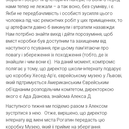
нами тепер не лежали – а так воно, без сумніву, і є.
Якби не передбачливість і особисті зусилля цього
чоловіка під час ремонтних робіт у цих приміщеннях, то
ці артефакти давно б викинули і втратили назавжди.
Нам потрібно знайти вихід і дійти порозуміння, щоб
вміст коробки був доступним та захищеним від
наступного псування, при цьому пам’ятаючи про
повагу і збереження їх походження (тобто, де їх
знайшли і чим вони є). На даний момент, компроміс
полягає у тому, що директор школи-інтернату подарує
цю коробку Хесед-Ар’є, єврейському музею у Львові,
який підтримується Американським Єврейським
об’єднаним розподільчим комітетом, директоркою
якого є Ада Діанова, знайома Алекса Д.
Наступного тижня ми поїдемо разом з Алексом
зустрітися з нею. Отже, вирішено, що директор
інтернату від імені міста Рогатин передасть цю
коробку Музею, який її прийме на зберігання.