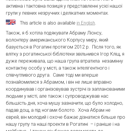
активна і тактовна позиція у представленні усієї нашої
групи у певних незручних і делікатних моментах.
This article is also available
in English
.
Також, я б хотіла подякувати Абраму Ліонсу,
волонтеру американського Корпусу миру, який
базується в Рогатині протягом 2012 р. Після того, як
влітку з рогатинської бібліотеки звільнився Ігор Кліщ, я
дуже переживала, що наша група втратила незамінну
контактну особу у місті, а також інтелігентного і
співчутливого друга. Саме тоді ми вперше
познайомилися з Абрамом, і він не лише вправно
координував і організовував зустрічі із запланованими
людьми у місті, але також і супроводжував нас
більшість дня, хоча мушу зазначити, що було холодно,
падав дощ, а під ногами болото. Хоча Абрам не
єврей, він молодий і охоче бажає дізнатися більше про
нашу групу та наші проекти в Рогатині – і раніше і на