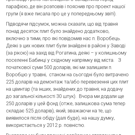
парафією, де він розповів і пояснив про проект нашої
групи (я вже писала про це у попередньому звіті).
Підводячи підсумок, можна сказати, що від травня
понад десяток плит було знайдено додатково,
включно з тими, про які повідомив нас п. Воробець.
Деякі з цих нових плит були знайдені в районі у Заводі
(за рікою) на захід від Рогатина, деякі – у колишньому
поселенні Бабинці у східному напрямку від міста. З
початкової суми 500 доларів, які ми залишили п.
Воробцю у травні, станом на сьогодні було витрачено
225 доларів на демонтаж та/або перевезення цих плит
на цвинтар (та інших, знайдених до травня; на додачу
до загальної кількості 30 штук). Вчора ми додали ще
250 доларів у цей фонд (отже, залишкова сума тепер
складає 525 доларів), який, зважаючи на те, що
виявилося після обіду (далі буде), на нашу думку,
використається у 2012 р. повністю.