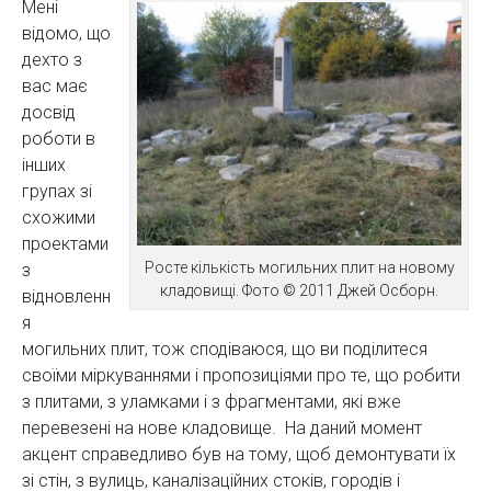
Мені
відомо, що
дехто з
вас має
досвід
роботи в
інших
групах зі
схожими
проектами
Росте кількість могильних плит на новому
з
кладовищі. Фото © 2011 Джей Осборн.
відновленн
я
могильних плит, тож сподіваюся, що ви поділитеся
своїми міркуваннями і пропозиціями про те, що робити
з плитами, з уламками і з фрагментами, які вже
перевезені на нове кладовище. На даний момент
акцент справедливо був на тому, щоб демонтувати їх
зі стін, з вулиць, каналізаційних стоків, городів і