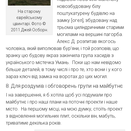
новозбудовану білу
На старому
поштукатурену будівлю на
єврейському
замку [огел], збудовану над
цвинтарі. Фото ©
трьома циліндричними старими
2011 Джей Осборн.
могилами на вершині пагорба.
Алекс Д. розпитав якогось
чоловіка, який виполював бур’яни, і той розповів, що
зранку цю будову якраз закінчила група хасидів з
українського містечка Умань. Поки що нам невідомо
більше деталей, в тому числі і про те, хто вони і у кого
зараз ключ від замка на воротах до цих могил.
8. Для роздумів і обговорень групи на майбутнє
І на завершення, я б хотіла щоб усі подумали про
майбутнє і про наші плани на поточні проекти і наше
місто. На першому місці, на мою думку, стоїть проект
з відновлення могильних плит, оскільки він, мабуть,
триватиме декілька років.