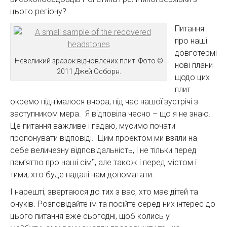
цього регіону?
Питання
про наші
довготермі
Невеликий зразок відновлених плит. Фото ©
нові плани
2011 Джей Осборн.
щодо цих
плит
окремо піднімалося вчора, під час нашої зустрічі з
заступником мера. Я відповіла чесно – що я не знаю.
Це питання важливе і гадаю, мусимо почати
пропонувати відповіді. Цим проектом ми взяли на
себе величезну відповідальність, і не тільки перед
пам’яттю про наші сім’ї, але також і перед містом і
тими, хто буде надалі нам допомагати.
І нарешті, звертаюся до тих з вас, хто має дітей та
онуків. Розповідайте їм та посійте серед них інтерес до
цього питання вже сьогодні, щоб колись у