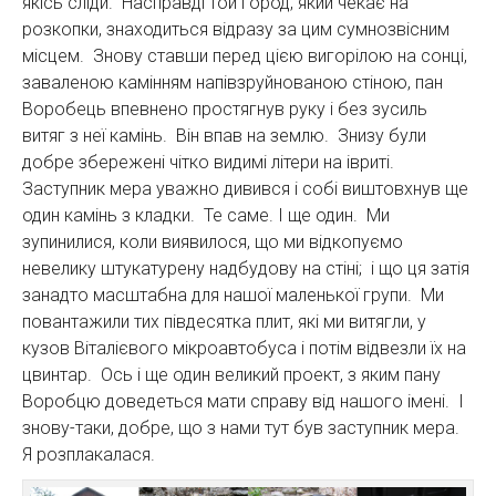
якісь сліди. Насправді той город, який чекає на
розкопки, знаходиться відразу за цим сумнозвісним
місцем. Знову ставши перед цією вигорілою на сонці,
заваленою камінням напівзруйнованою стіною, пан
Воробець впевнено простягнув руку і без зусиль
витяг з неї камінь. Він впав на землю. Знизу були
добре збережені чітко видимі літери на івриті.
Заступник мера уважно дивився і собі виштовхнув ще
один камінь з кладки. Те саме. І ще один. Ми
зупинилися, коли виявилося, що ми відкопуємо
невелику штукатурену надбудову на стіні; і що ця затія
занадто масштабна для нашої маленької групи. Ми
повантажили тих півдесятка плит, які ми витягли, у
кузов Віталієвого мікроавтобуса і потім відвезли їх на
цвинтар. Ось і ще один великий проект, з яким пану
Воробцю доведеться мати справу від нашого імені. І
знову-таки, добре, що з нами тут був заступник мера.
Я розплакалася.