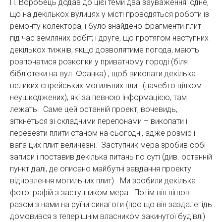
П. Воробець додав до цієї теми два зауваження: одне,
що на декількох вулицях у місті проводяться роботи із
ремонту колектора, і було знайдено фрагменти плит
під час земляних робіт; і друге, що протягом наступних
декількох тижнів, якщо дозволятиме погода, мають
розпочатися розкопки у приватному городі (біля
бібліотеки на вул. Франка) , щоб викопати декілька
великих єврейських могильних плит (начебто цілком
неушкоджених), які за певною інформацією, там
лежать. Саме цей останній проект, вочевидь,
зіткнеться зі складними перепонами – викопати і
перевезти плити станом на сьогодні, адже розмір і
вага цих плит величезні. Заступник мера зробив собі
записи і поставив декілька питань по суті (див. останній
пункт далі, де описано майбутні завдання проекту
відновлення могильних плит). Ми зробили декілька
фотографій з заступником мера. Потім він пішов
разом з нами на руїни синагоги (про що він заздалегідь
домовився з теперішнім власником закинутої будівлі)