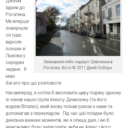
Джеєм
їздили до
Рогатина.
Ми вперше
повернули
ся туди,
відколи
поїхали зі
Львова у
Захмарене небо над вул. Шевченка в
середині
Рогатині. Фото © 2011 Джей Осборн.
червня. Я
маю
багато про що розповісти.
Насамперед, я хотіла б висловити щиру подяку одному
із членів нашої групи Алексу Денисенку (та його
водієві Віталію), який знову поїхав разом з нами та
допомагав з перекладом. Під час цієї поїздки було
декілька важких моментів, які я опишу далі, і які б
неможливо було залагодити, якби не Алекс і його