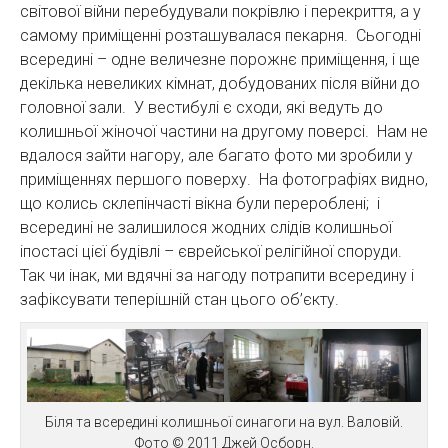
світової війни перебудували покрівлю і перекриття, а у
самому приміщенні розташувалася пекарня. Сьогодні
всередині – одне величезне порожнє приміщення, і ще
декілька невеликих кімнат, добудованих після війни до
головної зали. У вестибулі є сходи, які ведуть до
колишньої жіночої частини на другому поверсі. Нам не
вдалося зайти нагору, але багато фото ми зробили у
приміщеннях першого поверху. На фотографіях видно,
що колись склепінчасті вікна були перероблені; і
всередині не залишилося жодних слідів колишньої
іпостасі цієї будівлі – єврейської релігійної споруди.
Так чи інак, ми вдячні за нагоду потрапити всередину і
зафіксувати теперішній стан цього об’єкту.
Біля та всередині колишньої синагоги на вул. Валовій.
Фото © 2011 Джей Осборн.