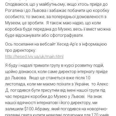
Сподіваюся, що у майбутньому, якщо хтось приїде до
Рогатина і до Львова і забажає побачити цю коробку
особисто, то зможе, за попередньої домовленості з
Музеєм, це зробити. Я також маю надію, що коли
коробка буде передана до Музею, весь її вміст можна
буде відсканувати або сфотографувати.
Ось посилання на вебсайт Хесед-Ар’є з інформацією
про директорку:
http://hesed.lviv.ua/uk/main.html
Я буду і надалі тримати групу в курсі розвитку подій,
щойно дізнаюся, коли саме директор інтернату приїде
до Львова. Якщо це станеться вже після 10
листопада, коли ми маємо поїхати з України, то Алекс
Д. погодився бути присутнім від імені нашої групи під
час передачі коробки до Музею у Львові. На знак
нашої вдячності інтернатові і його директору, ми
залишили $100 Абраму, який погодився на новорічно-
різдвяні свята купити невеликі подарунки для 170 учнів