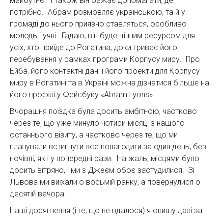
майбутнє. І також він бажає допомагати, де
потрібно. Абрам розмовляє українською, та й у
громаді до нього приязно ставляться, особливо
молодь і учні. Гадаю, він буде цінним ресурсом для
усіх, хто приїде до Рогатина, доки триває його
перебування у рамках програми Корпусу миру. Про
Ейба, його контактні дані і його проекти для Корпусу
миру в Рогатині та в Україні можна дізнатися більше на
його профілі у Фейсбуку «Abram Lyons».
Вчорашня поїздка була досить амбітною, частково
через те, що уже минуло чотири місяці з нашого
останнього візиту, а частково через те, що ми
планували встигнути все полагодити за один день, без
ночівлі, як і у попередні рази. На жаль, місцями було
досить вітряно, і ми з Джеєм обоє застудилися. Зі
Львова ми виїхали о восьмій ранку, а повернулися о
десятій вечора.
Наші досягнення (і те, що не вдалося) я опишу далі за