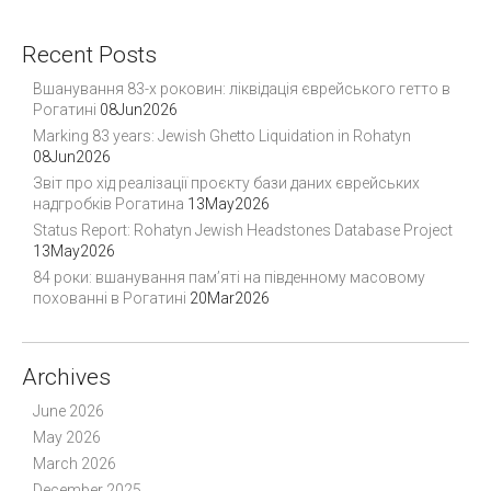
t
n
Recent Posts
a
v
Вшанування 83-х роковин: ліквідація єврейського гетто в
i
Рогатині
08Jun2026
Marking 83 years: Jewish Ghetto Liquidation in Rohatyn
g
08Jun2026
a
Звіт про хід реалізації проєкту бази даних єврейських
t
надгробків Рогатина
13May2026
i
Status Report: Rohatyn Jewish Headstones Database Project
o
13May2026
84 роки: вшанування пам’яті на південному масовому
n
похованні в Рогатині
20Mar2026
Archives
June 2026
May 2026
March 2026
December 2025