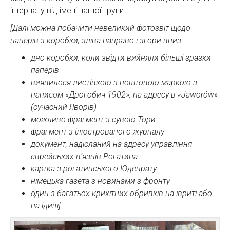
інтернату від імені нашої групи.
[Далі можна побачити невеликий фотозвіт щодо
паперів з коробки; зліва направо і згори вниз:
дно коробки, коли звідти вийняли більші зразки
паперів
виявилося листівкою з поштовою маркою з
написом «Дрогобич 1902», на адресу в «Jaworów»
(сучасний Яворів)
можливо фрагмент з сувою Тори
фрагмент з ілюстрованого журналу
документ, надісланий на адресу управління
єврейських в’язнів Рогатина
картка з рогатинського Юденрату
німецька газета з новинами з фронту
один з багатьох крихітних обривків на івриті або
на ідиш]