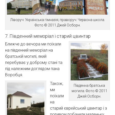
Ліворуч: Українська гімназія; праворуч: Червона школа.
Фото © 2011 Джей Осборн.
7. Південний меморіал і старий цвинтар
Ближче до вечора ми поїхали
на південний меморіал на
братській могилі, який
перебуває у доброму стані та
під належним доглядом пана
Воробця.
Також,
Південна братська
ми
могила. Фото © 2011
поїхали
Джей Осборн.
на
старий єврейський цвинтар і з
подивом побачили маленьку