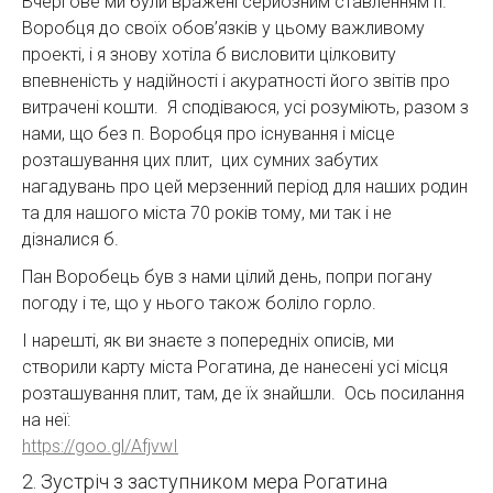
Вчергове ми були вражені серйозним ставленням п.
Воробця до своїх обов’язків у цьому важливому
проекті, і я знову хотіла б висловити цілковиту
впевненість у надійності і акуратності його звітів про
витрачені кошти. Я сподіваюся, усі розуміють, разом з
нами, що без п. Воробця про існування і місце
розташування цих плит, цих сумних забутих
нагадувань про цей мерзенний період для наших родин
та для нашого міста 70 років тому, ми так і не
дізналися б.
Пан Воробець був з нами цілий день, попри погану
погоду і те, що у нього також боліло горло.
І нарешті, як ви знаєте з попередніх описів, ми
створили карту міста Рогатина, де нанесені усі місця
розташування плит, там, де їх знайшли. Ось посилання
на неї:
https://goo.gl/AfjvwI
2. Зустріч з заступником мера Рогатина