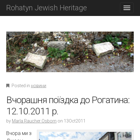
M
S
Rohatyn Jewish Heritage
K
A
I
I
P
N
T
O
M
C
E
O
N
N
T
U
E
N
T
Posted in
новини
Вчорашня поїздка до Рогатина:
12.10.2011 р.
by
Marla Raucher Osborn
on
13Oct2011
Вчора ми з