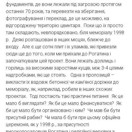
фундаментів, де вони лежали під загрозою протягом
останніх 70 років, та перевезти на зберігання,
фотографування і переклад, де це можливо, на
відгороджену територію цвинтаря. Поки що їх просто
там складають, невпорядковано, біля меморіалу 1998
р. Деякі розташовані в інших місцях, ближче до
входу. Але є ще сотні плит і їх уламків, які привезли
сюди ще до того, коли ми приїхали до Рогатина і
започаткували цей проект. Вони лежать долілиць і
горілиць за високими заростями кущів, між 3-4 цілими
надгробками, які ще стоять. Одна з пропозицій –
викласти їх вздовж бетонної чи кам’яної доріжки до
меморіалу, як, наприклад, робили в інших схожих
проектах. Тоді постають такі практичні питання: Як це
мало б виглядати? Як би це мало фінансуватися? Як
би це мало бути організовано і ким? Чи мав би бути
присутній рабин? Чи мала б бути при цьому офіційна
церемонія, як у 1998 р., за присутності
високопосадовців Рогатина і релігійної верхівки з