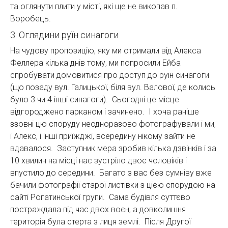
та оглянути плити у місті, які ще не викопав п.
Воробець.
3. Оглядини руїн синагоги
На чудову пропозицію, яку ми отримали від Алекса
Феллера кілька днів тому, ми попросили Ейба
спробувати домовитися про доступ до руїн синагоги
(що позаду вул. Галицької, біля вул. Валової, де колись
було 3 чи 4 інші синагоги). Сьогодні це місце
відгороджено парканом і зачинено. І хоча раніше
ззовні цю споруду неодноразово фотографували і ми,
і Алекс, і інші приїжджі, всередину нікому зайти не
вдавалося. Заступник мера зробив кілька дзвінків і за
10 хвилин на місці нас зустріло двоє чоловіків і
впустило до середини. Багато з вас без сумніву вже
бачили фотографії старої листівки з цією спорудою на
сайті Рогатинської групи. Сама будівля суттєво
постраждала під час двох воєн, а довколишня
територія була стерта з лиця землі. Після Другої