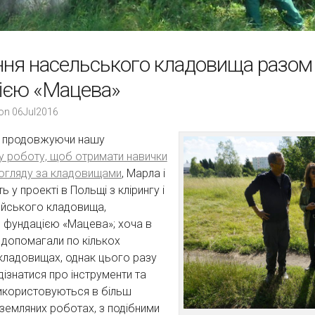
ня насельського кладовища разом 
ією «Мацева»
on
06Jul2016
 продовжуючи нашу
у роботу, щоб отримати навички
догляду за кладовищами
, Марла і
ь у проекті в Польщі з клірингу і
ейського кладовища,
 фундацією «Мацева»; хоча в
 допомагали по кількох
кладовищах, однак цього разу
дізнатися про інструменти та
використовуються в більш
емляних роботах, з подібними