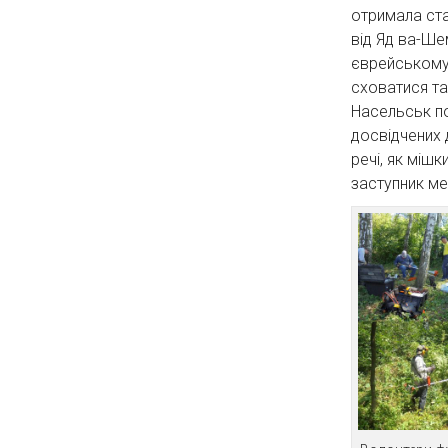
отримала ста
від Яд ва-Ше
єврейському
сховатися та
Насельськ п
досвідчених 
речі, як мішк
заступник ме