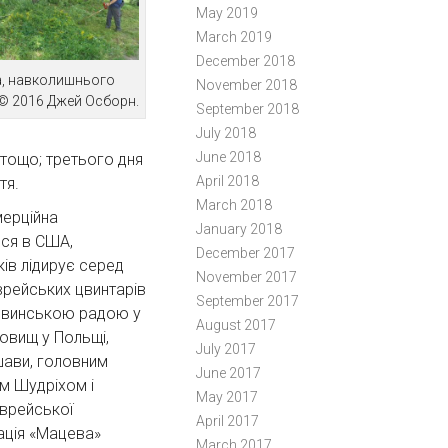
May 2019
March 2019
December 2018
а, навколишнього
November 2018
о © 2016 Джей Осборн.
September 2018
July 2018
June 2018
т тощо; третього дня
April 2018
тя.
March 2018
ерційна
January 2018
ься в США,
December 2017
ків лідирує серед
November 2017
єврейських цвинтарів
September 2017
аввинською радою у
August 2017
овищ у Польщі,
July 2017
ави, головним
June 2017
м Шудріхом і
May 2017
врейської
April 2017
ація «Мацева»
March 2017