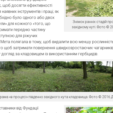
, щоб досягти ефективності
наявних інструментів і праці; як
бхідно було одного або двох
Знімок ранніх стадій пр
нули» для кожного «того, що
західному куті. Фото © 
тримати передню частину
ступною для ріжучих
. Мета полягала в тому, щоб видалити всю меншу рослинніст
ого щоб затримати повернення швидкозростаючих чагарників 
догляд за кладовищем із використанням гербіцидів.
рама «в процесі» південно західного кута кладовища. Фото © 2016 
ставники від Фундації