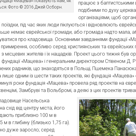
ндації «Мацева» показують нам, як
працює з баптистськими 
ься. Фото © 2016 Джей Осборн.
подібними по духу церква
організаціями, щоб орган
 поїздки, під час яких люди піклуються і відновлюють єврейс
ільше немає єврейської громади, або громада надто мала, аб
уватися про кладовища. Основними завданнями фундації «Ма
і примирення, особливо серед християнських та єврейських
з місцевих жителів і їх нащадків. Проект цього тижня був о
фундації «Мацева» і генеральним директором Стівеном Д. Рі
чених радників, що знаходяться в Польщі, Пшемека Панасюк
а лише одним із шести таких проектів, які фундація «Мацева»
 минулі роки фундація «Мацева» провела ряд проектів на єв
венцімі, Замбруві та Вольбромі, а деякі з цих проектів трива
ладовище Насельська
а схід від центру міста; його
дають приблизно 100 м в
 м в глибину (близько 1,75 га).
оно дуже заросло; серед