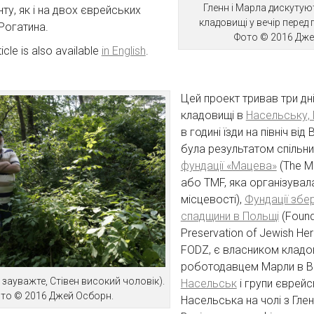
Гленн і Марла дискутуют
ту, як і на двох єврейських
кладовищі у вечір перед
Рогатина.
Фото © 2016 Дже
ticle is also available
in English
.
Цей проект тривав три дн
кладовищі в
Насельську,
в годині їзди на північ ві
була результатом спільни
фундації «Мацева»
(The M
або TMF, яка організувал
місцевості),
Фундації збе
спадщини в Польщі
(Found
Preservation of Jewish Her
FODZ, є власником кладов
роботодавцем Марли в В
 зауважте, Стівен високий чоловік).
Насельськ
і групи єврейс
то © 2016 Джей Осборн.
Насельська на чолі з Гле