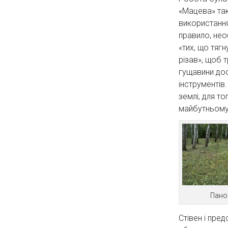
«Мацева» так
використання 
правило, нео
«тих, що тяг
різав», щоб 
гущавини до
інструментів
землі, для т
майбутньому 
Пано
Стівен і пред