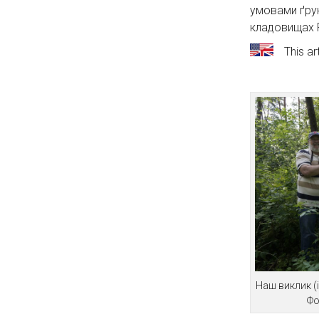
умовами ґрун
кладовищах 
This ar
Наш виклик (і
Фо