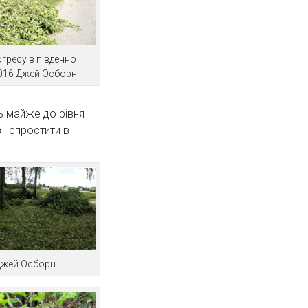
огресу в південно
2016 Джей Осборн.
ь майже до рівня
і спростити в
Джей Осборн.