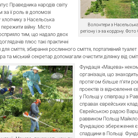
тус Праведника народів світу
м за її роль в допомозі
 хлопчику з Насельська
Волонтери з Насельськ
 пережити війну. Місто
регіону і з-за кордону. Фот
осприяло тим, що надало двох
доглядачів плюс такі практичні
и для сміття, збирання рослинного сміття, портативний туале
ра та міський секретар допомагали очистити ділянку від сміт
Фундація «Мацева» неком
організація, що знаходит
протягом більше п’яти ро
проектів із відновлення 
у Польщі у співпраці з Р
справах єврейських клад
Єврейською радою Варш
раввином Польщі Майкло
Фундацією збереження є
спадщини в Польщі. Фунд