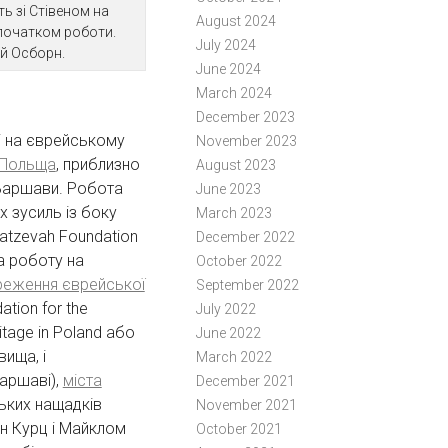
ь зі Стівеном на
August 2024
 початком роботи.
July 2024
й Осборн.
June 2024
March 2024
December 2023
і на єврейському
November 2023
 Польща
, приблизно
August 2023
д Варшави. Робота
June 2023
х зусиль із боку
March 2023
atzevah Foundation
December 2022
а роботу на
October 2022
реження єврейської
September 2022
ation for the
July 2022
itage in Poland або
June 2022
ища, і
March 2022
аршаві),
міста
December 2021
ьких нащадків
November 2021
нн Курц і Майклом
October 2021