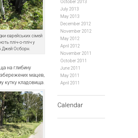
October 2013
July 2013
May 2013
December 2012
November 2012
дки єврейських сімей
May 2012
ють пліч-о-пліч у
April 2012
6 Джей Осборн.
November 2011
October 2011
ща на глибину
June 2011
х збережених мацев,
May 2011
му кутку кладовища.
April 2011
Calendar