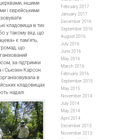
церквами, іншими
February 2017
ми і єврейськими
January 2017
ізовувати
December 2016
ькі кладовища в тих
September 2016
о у такому віці, що
August 2016
цева» є пам’ять,
July 2016
 громад, що
June 2016
рганізований
May 2016
сом, за підтримки
March 2016
а і Сьюзен Карсон.
February 2016
 організовувала в
September 2015
рейських кладовищах
May 2015
ють надалі.
November 2014
July 2014
May 2014
April 2014
December 2013
November 2013