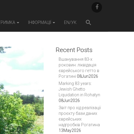
F
A
C
E
ТРИМКА
ІНФОРМАЦІЇ
EN/УК
B
O
O
K
Recent Posts
Вшанування 83-х
роковин: ліквідація
єврейського гетто в
Рогатині
08Jun2026
Marking 83 years:
Jewish Ghetto
Liquidation in Rohatyn
08Jun2026
Звіт про хід реалізації
проєкту бази даних
єврейських
надгробків Рогатина
13May2026