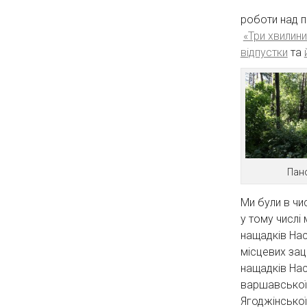
роботи над п
«Три хвилини
відпустки
та
Пано
Ми були в чи
у тому числі
нащадків Нас
місцевих зац
нащадків Нас
варшавської 
Ягоджінської