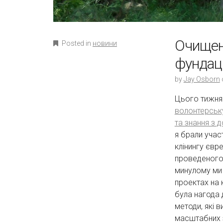
Очищен
Posted in
новини
фундац
by
Jay Osborn
Цього тижня
волонтерськ
та знання з 
я брали участ
клінингу євр
проведеного
минулому ми
проектах на 
була нагода 
методи, які 
масштабних з