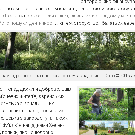
Валігорою, яка фінансува
роектом. Гленн є автором книги, що значною мірою стосуєт
 в Польщі»
про
короткий фільм, відзнятий його дідом у місті в
його пошуки ідентичності
, які теж стосуються багатьох євреї
рама «до того» південно західного кута кладовища. Фото © 2016 Д
слі понад дюжини добровольців,
 місцевих жителів, єврейських
ельська з Канади, інших
ікавлених поляків, польських
ельська з закордону, а також
сім’ї, які є нащадками Хелени
, польки, яка нещодавно