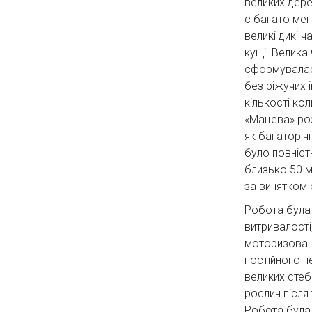
великих дерев
є багато ме
великі дикі ч
кущі. Велика
сформувалася
без ріжучих і
кількості ко
«Мацева» ро
як багаторіч
було повніст
близько 50 м
за винятком 
Робота була
витривалості
моторизовани
постійного п
великих стеб
рослин після 
Робота була