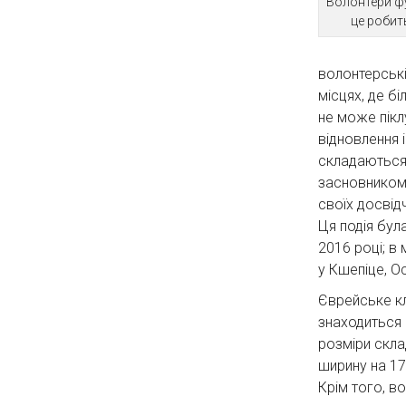
Волонтери фу
це робит
волонтерські
місцях, де б
не може пікл
відновлення 
складаються 
засновником 
своїх досвід
Ця подія бул
2016 році; в
у Кшепіце, Ос
Єврейське к
знаходиться н
розміри скла
ширину на 175
Крім того, в