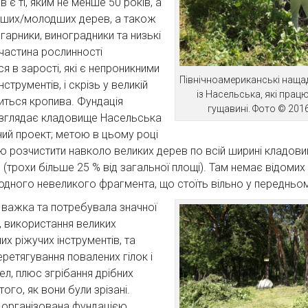
 є ті, яким не менше 50 років, а
нших/молодших дерев, а також
агарники, виноградники та низькі
 частина рослинності
 в зарості, які є непроникними
Північноамериканські наща
нструментів, і скрізь у великій
із Насельська, які працю
литься кропива. Фундація
гущавині. Фото © 201
зглядає кладовище Насельська
ний проект; метою в цьому році
ю розчистити навколо великих дерев по всій ширині кладови
 (трохи більше 25 % від загальної площі). Там немає відоми
одного невеликого фрагмента, що стоїть вільно у передньо
 важка та потребувала значної
, використання великих
х ріжучих інструментів, та
еретягування повалених гілок і
ел, плюс згрібання дрібних
того, як вони були зрізані.
 організована фундацією