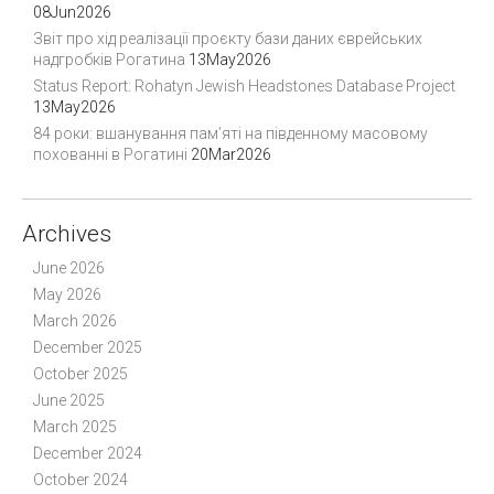
08Jun2026
g
Звіт про хід реалізації проєкту бази даних єврейських
a
надгробків Рогатина
13May2026
t
Status Report: Rohatyn Jewish Headstones Database Project
i
13May2026
o
84 роки: вшанування пам’яті на південному масовому
похованні в Рогатині
20Mar2026
n
Archives
June 2026
May 2026
March 2026
December 2025
October 2025
June 2025
March 2025
December 2024
October 2024