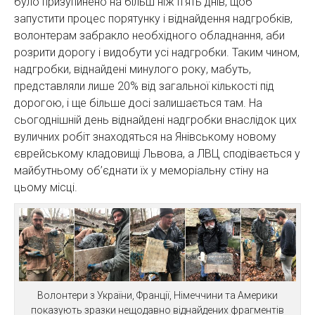
було призупинено на більш ніж п’ять днів, щоб
запустити процес порятунку і віднайдення надгробків,
волонтерам забракло необхідного обладнання, аби
розрити дорогу і видобути усі надгробки. Таким чином,
надгробки, віднайдені минулого року, мабуть,
представляли лише 20% від загальної кількості під
дорогою, і ще більше досі залишається там. На
сьогоднішній день віднайдені надгробки внаслідок цих
вуличних робіт знаходяться на Янівському новому
єврейському кладовищі Львова, а ЛВЦ сподівається у
майбутньому об’єднати їх у меморіальну стіну на
цьому місці.
Волонтери з України, Франції, Німеччини та Америки
показують зразки нещодавно віднайдених фрагментів