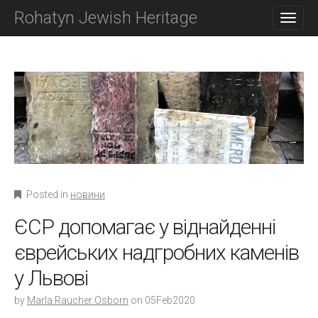
M
S
Rohatyn Jewish Heritage
K
A
I
I
P
N
T
O
M
C
E
O
N
N
T
U
E
N
T
Posted in
новини
ЄСР допомагає у віднайденні
єврейських надгробних каменів
у Львові
by
Marla Raucher Osborn
on
05Feb2020