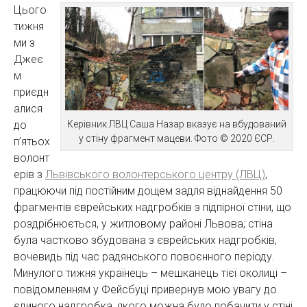
Цього
тижня
ми з
Джеє
м
приєдн
алися
до
Керівник ЛВЦ Саша Назар вказує на вбудований
у стіну фрагмент мацеви. Фото © 2020 ЄСР.
п’ятьох
волонт
ерів з
Львівського волонтерського центру (ЛВЦ)
,
працюючи під постійним дощем задля віднайдення 50
фрагментів єврейських надгробків з підпірної стіни, що
роздрібнюється, у житловому районі Львова; стіна
була частково збудована з єврейських надгробків,
вочевидь під час радянського повоєнного періоду.
Минулого тижня українець – мешканець тієї околиці –
повідомленням у Фейсбуці привернув мою увагу до
єдиного надгробка, якого можна було побачити у стіні