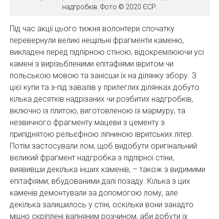
надгробків. Фото © 2020 ЄСР.
Під час акції цього тижня волонтери спочатку
перевернули великі нещільні фрагменти каменю,
викладені перед підпірною стіною, відокремлюючи усі
камені з вирізьбленими епітафіями івритом чи
польською мовою та занісши їх на ділянку збору. З
цієї купи та з-під завалів у прилеглих ділянках добуто
кілька десятків надрізаних чи розбитих надгробків,
включно із плитою, виготовленою із мармуру, та
незвичного фрагменту мацеви з цементу з
припіднятою рельєфною ліпниною івритських літер.
Потім застосували лом, щоб видобути оригінальний
великий фрагмент надгробка з підпірної стіни,
виявивши декілька інших каменів, – також з видимими
епітафіями, вбудованими далі позаду. Кілька з цих
каменів демонтували за допомогою лому, але
декілька залишилось у стіні, оскільки вони занадто
міцно скріплені вапняним розчином, аби добути їх