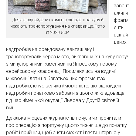
завант
ажили
Деякі з віднайдених каменів складені на купу й
фрагм
чекають транспортування на кладовище. Фото
енти
© 2020 ЄСР.
віднай
дених
надгробків на орендовану вантажівку і
транспортували через місто, виклавши їх на купу поруч
з минулорічними каменями на Янівському новому
єврейському кладовищі. Посилаючись на видимі
міжвоєнні дати на багатьох цих фрагментах
надгробків, існує велика ймовірність, що віднайдені
надгробки початково забрали з цього ж кладовища
під час німецької окупації Львова у Другій світовій
війні.
Декілька місцевих журналістів почули чи прочитали
про операцію з порятунку цього тижня ще до початку
робіт і прийшли, щоб зняти сюжет і взяти інтерв’ю у