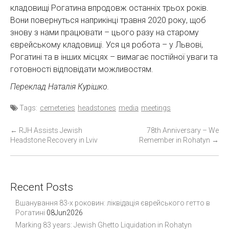
кладовищі Рогатина впродовж останніх трьох років.
Вони повернуться наприкінці травня 2020 року, щоб
знову з нами працювати – цього разу на старому
єврейському кладовищі. Уся ця робота – у Львові,
Рогатині та в інших місцях – вимагає постійної уваги та
готовності відповідати можливостям.
Переклад Наталія Курішко.
Tags:
cemeteries
headstones
media
meetings
P
←
RJH Assists Jewish
78th Anniversary – We
Headstone Recovery in Lviv
Remember in Rohatyn
→
o
s
t
n
Recent Posts
a
Вшанування 83-х роковин: ліквідація єврейського гетто в
v
Рогатині
08Jun2026
i
Marking 83 years: Jewish Ghetto Liquidation in Rohatyn