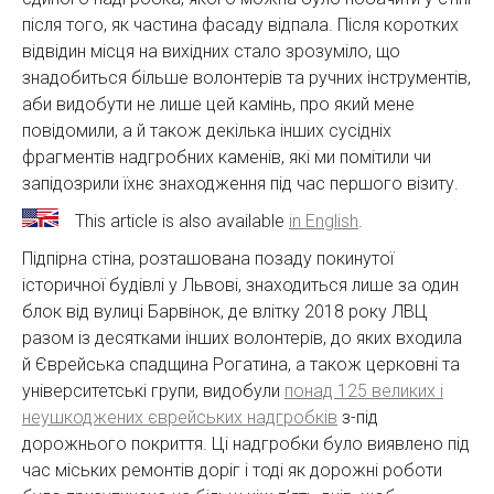
після того, як частина фасаду відпала. Після коротких
відвідин місця на вихідних стало зрозуміло, що
знадобиться більше волонтерів та ручних інструментів,
аби видобути не лише цей камінь, про який мене
повідомили, а й також декілька інших сусідніх
фрагментів надгробних каменів, які ми помітили чи
запідозрили їхнє знаходження під час першого візиту.
This article is also available
in English
.
Підпірна стіна, розташована позаду покинутої
історичної будівлі у Львові, знаходиться лише за один
блок від вулиці Барвінок, де влітку 2018 року ЛВЦ
разом із десятками інших волонтерів, до яких входила
й Єврейська спадщина Рогатина, а також церковні та
університетські групи, видобули
понад 125 великих і
неушкоджених єврейських надгробків
з-під
дорожнього покриття. Ці надгробки було виявлено під
час міських ремонтів доріг і тоді як дорожні роботи