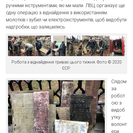
ручними інструментами, які ми мали. ЛВЦ організує ще
одну операцію з віднайдення з використанням
молотків і зубил чи електроінструментів, щоб видобути
надгробки, що залишились.
Робота з віднайдення триває цього тижня. Фото © 2020
ЄСР.
Слідом
за
робот
ою з
видоб
утку
волонт
ери