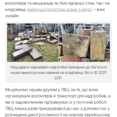
волонтерів та мешканців як біля підпірної стіни, так і на
кладовищі;
найперші репортажі новин з відео
– вже
онлайн.
Нещодавно віднайдені надгробки приєднані до багатьох
інших минулорічних каменів на кладовищі. Фото © 2020
ЄСР.
Ми дякуємо нашим друзям у ЛВЦ за те, що вони
організували волонтерів й транспорт для надгробків, а
ми із задоволенням підтримуємо їх у поточній роботі.
ЛВЦ кілька разів приєднувався до нас з допомогою у
розчищенні дикої рослинності на новому єврейському